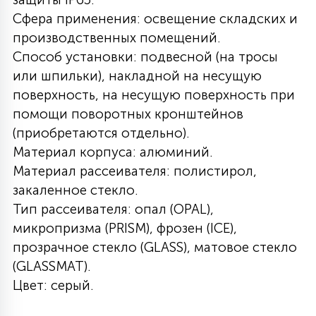
Сфера применения: освещение складских и
27
135
13
ДЕРЕВЯННЫЕ
ЦИЛИНДРИЧЕСКИЕ
3D МОТИВЫ
производственных помещений.
СЕГМЕНТ
Способ установки: подвесной (на тросы
или шпильки), накладной на несущую
117
568
10
144
ВОЛНИСТЫЕ
ТАБЛЕТКИ
ГИРЛЯНДЫ
поверхность, на несущую поверхность при
АКСЕССУАРЫ К LED ПАНЕЛЯМ
помощи поворотных кронштейнов
(приобретаются отдельно).
669
79
БРА И ЛЮСТРЫ
ШАРЫ
Материал корпуса: алюминий.
Материал рассеивателя: полистирол,
закаленное стекло.
2
САЛЮТЫ
Тип рассеивателя: опал (OPAL),
микропризма (PRISM), фрозен (ICE),
17
прозрачное стекло (GLASS), матовое стекло
ДЕРЕВЬЯ
(GLASSMAT).
Цвет: серый.
60
3D ФИГУРЫ ИЗ АКРИЛА