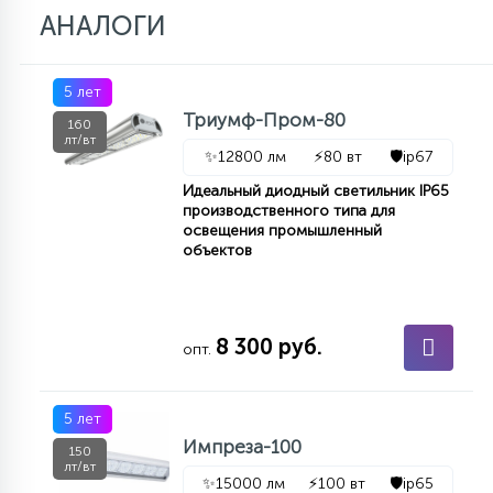
АНАЛОГИ
5 лет
Триумф-Пром-80
160
лт/вт
✨
12800 лм
⚡
80 вт
🛡️
ip67
Идеальный диодный светильник IP65
производственного типа для
освещения промышленный
объектов
8 300 руб.
опт.
5 лет
Импреза-100
150
лт/вт
✨
15000 лм
⚡
100 вт
🛡️
ip65