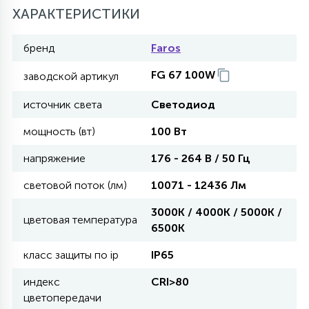
ХАРАКТЕРИСТИКИ
11
УЛИЧНЫЕ ЕЛИ
бренд
Faros
FG 67 100W
заводской артикул
4
ИНТЕРЬЕРНЫЕ ЕЛИ
источник света
Светодиод
мощность (вт)
100 Вт
12
КОМПЛЕКТЫ ДЛЯ ЕЛЕЙ
напряжение
176 - 264 В / 50 Гц
световой поток (лм)
10071 - 12436 Лм
4
ВИДЕО ЗАНАВЕСЫ
3000K / 4000K / 5000K /
цветовая температура
6500K
524
ПРАЗДНИЧНЫЕ ФИГУРЫ-
класс защиты по ip
IP65
ФОНАРИКИ
индекс
CRI>80
цветопередачи
4
КОСМЕТОЛОГИЧЕСКИЕ