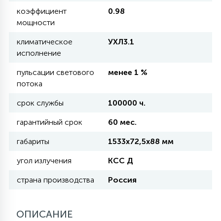
КРЕСЛА
коэффициент
0.98
мощности
6
климатическое
УХЛ3.1
МЕДИЦИНСКИЕ АППАРАТЫ
исполнение
пульсации светового
менее 1 %
3
ОПЕРАЦИОННЫЕ СТОЛЫ
потока
срок службы
100000 ч.
17
ДИНАМИЧЕСКИЙ СВЕТ
гарантийный срок
60 мес.
габариты
1533x72,5x88 мм
98
СЦЕНИЧЕСКОЕ И СТУДИЙНОЕ
угол излучения
КСС Д
страна производства
Россия
6
ЛАЗЕРНЫЕ СИСТЕМЫ
ОПИСАНИЕ