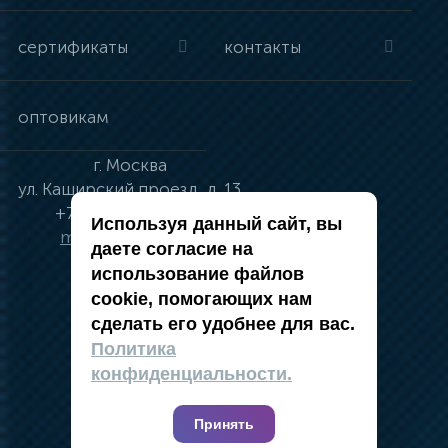
сертификаты
контакты
оптовикам
г.
Москва
ул.
Каширский проезд, д. 13
+7 (495) 134-41-83
Используя данный сайт, вы
moskva@vincci.ru
даете согласие на
использование файлов
cookie, помогающих нам
сделать его удобнее для вас.
политика в отношении обработки
Политика
персональных данных
конфиденциальности.
публичная оферта
карта сайта
Принять
2019 — 2026 @ Компания Vincci