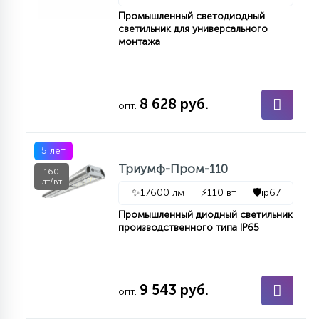
Промышленный светодиодный
светильник для универсального
монтажа
8 628 руб.
опт.
5 лет
Триумф-Пром-110
160
лт/вт
✨
17600 лм
⚡
110 вт
🛡️
ip67
Промышленный диодный светильник
производственного типа IP65
9 543 руб.
опт.