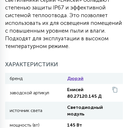
степенью защиты IP67 и эффективной
27
135
13
ДЕРЕВЯННЫЕ
ЦИЛИНДРИЧЕСКИЕ
3D МОТИВЫ
системой теплоотвода. Это позволяет
СЕГМЕНТ
использовать их для освещения помещений
с повышенным уровнем пыли и влаги.
117
568
10
144
ВОЛНИСТЫЕ
ТАБЛЕТКИ
ГИРЛЯНДЫ
Подходят для эксплуатации в высоком
АКСЕССУАРЫ К LED ПАНЕЛЯМ
температурном режиме.
669
79
БРА И ЛЮСТРЫ
ШАРЫ
ХАРАКТЕРИСТИКИ
2
бренд
Дюрэй
САЛЮТЫ
Енисей
заводской артикул
80.27120.145 Д
17
ДЕРЕВЬЯ
Светодиодный
источник света
модуль
60
3D ФИГУРЫ ИЗ АКРИЛА
мощность (вт)
145 Вт