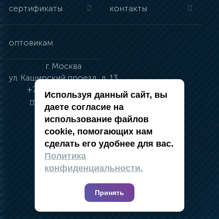
сертификаты
контакты
оптовикам
г.
Москва
ул.
Каширский проезд, д. 13
+7 (495) 134-41-83
Используя данный сайт, вы
moskva@vincci.ru
даете согласие на
использование файлов
cookie, помогающих нам
сделать его удобнее для вас.
политика в отношении обработки
Политика
персональных данных
конфиденциальности.
публичная оферта
карта сайта
Принять
2019 — 2026 @ Компания Vincci