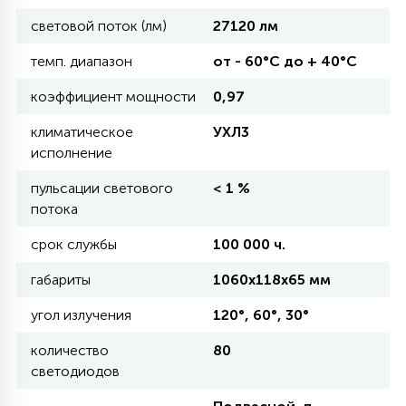
световой поток (лм)
27120 лм
11
УЛИЧНЫЕ ЕЛИ
темп. диапазон
от - 60°C до + 40°C
коэффициент мощности
0,97
4
ИНТЕРЬЕРНЫЕ ЕЛИ
климатическое
УХЛ3
исполнение
12
пульсации светового
< 1 %
КОМПЛЕКТЫ ДЛЯ ЕЛЕЙ
потока
срок службы
100 000 ч.
4
ВИДЕО ЗАНАВЕСЫ
габариты
1060х118х65 мм
угол излучения
120°, 60°, 30°
524
ПРАЗДНИЧНЫЕ ФИГУРЫ-
количество
80
ФОНАРИКИ
светодиодов
4
КОСМЕТОЛОГИЧЕСКИЕ