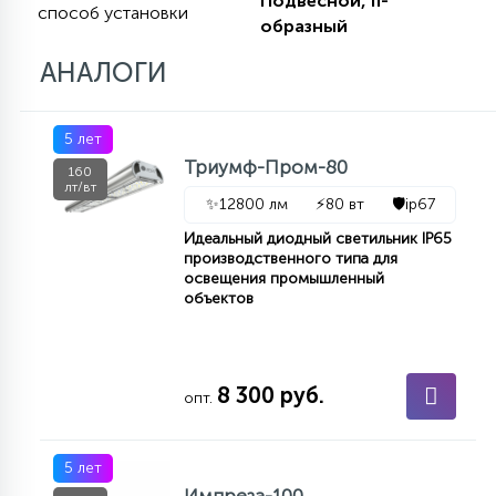
Подвесной, п-
способ установки
КРЕСЛА
образный
АНАЛОГИ
6
МЕДИЦИНСКИЕ АППАРАТЫ
5 лет
3
Триумф-Пром-80
160
ОПЕРАЦИОННЫЕ СТОЛЫ
лт/вт
✨
12800 лм
⚡
80 вт
🛡️
ip67
Идеальный диодный светильник IP65
17
производственного типа для
ДИНАМИЧЕСКИЙ СВЕТ
освещения промышленный
объектов
98
СЦЕНИЧЕСКОЕ И СТУДИЙНОЕ
8 300 руб.
опт.
6
ЛАЗЕРНЫЕ СИСТЕМЫ
5 лет