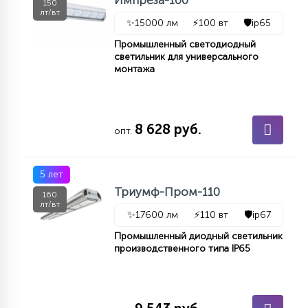
Импреза-100
150
7
лт/вт
УПРАВЛЕНИЕ СВЕТОМ
✨
15000 лм
⚡
100 вт
🛡️
ip65
Промышленный светодиодный
светильник для универсального
34
КОМПЛЕКТУЮЩИЕ
монтажа
4
СТЕКЛЯННЫЕ
8 628 руб.
опт.
37
ПОДВЕСНЫЕ
5 лет
Триумф-Пром-110
160
лт/вт
✨
17600 лм
⚡
110 вт
🛡️
ip67
12
НАПОЛЬНЫЕ
Промышленный диодный светильник
производственного типа IP65
36
НАСТЕННЫЕ