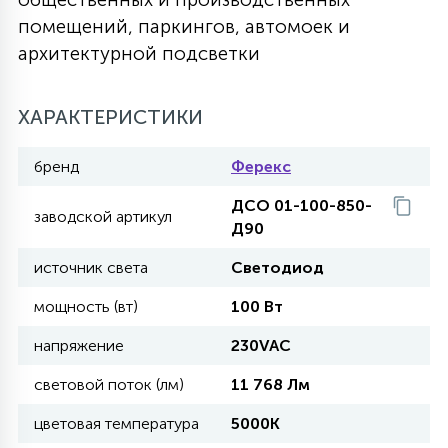
помещений, паркингов, автомоек и
27
135
13
ДЕРЕВЯННЫЕ
ЦИЛИНДРИЧЕСКИЕ
3D МОТИВЫ
архитектурной подсветки
СЕГМЕНТ
117
568
10
ХАРАКТЕРИСТИКИ
144
ВОЛНИСТЫЕ
ТАБЛЕТКИ
ГИРЛЯНДЫ
АКСЕССУАРЫ К LED ПАНЕЛЯМ
бренд
Ферекс
669
79
БРА И ЛЮСТРЫ
ШАРЫ
ДСО 01-100-850-
заводской артикул
Д90
источник света
Светодиод
2
САЛЮТЫ
мощность (вт)
100 Вт
17
напряжение
230VAC
ДЕРЕВЬЯ
световой поток (лм)
11 768 Лм
60
цветовая температура
5000К
3D ФИГУРЫ ИЗ АКРИЛА