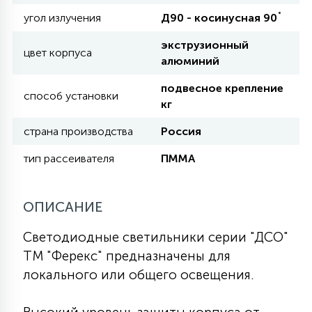
КРЕСЛА
угол излучения
Д90 - косинусная 90˚
экструзионный
6
цвет корпуса
МЕДИЦИНСКИЕ АППАРАТЫ
алюминий
подвесное крепление
способ установки
кг
3
ОПЕРАЦИОННЫЕ СТОЛЫ
страна производства
Россия
17
тип рассеивателя
ПММА
ДИНАМИЧЕСКИЙ СВЕТ
ОПИСАНИЕ
98
СЦЕНИЧЕСКОЕ И СТУДИЙНОЕ
Светодиодные светильники серии "ДСО"
ТМ "Ферекс" предназначены для
6
локального или общего освещения.
ЛАЗЕРНЫЕ СИСТЕМЫ