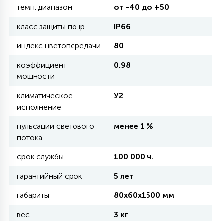
темп. диапазон
от -40 до +50
11
класс защиты по ip
IP66
УЛИЧНЫЕ ЕЛИ
индекс цветопередачи
80
4
коэффициент
0.98
ИНТЕРЬЕРНЫЕ ЕЛИ
мощности
климатическое
У2
12
исполнение
КОМПЛЕКТЫ ДЛЯ ЕЛЕЙ
пульсации светового
менее 1 %
потока
4
ВИДЕО ЗАНАВЕСЫ
срок службы
100 000 ч.
гарантийный срок
5 лет
524
ПРАЗДНИЧНЫЕ ФИГУРЫ-
ФОНАРИКИ
габариты
80х60х1500 мм
вес
3 кг
4
КОСМЕТОЛОГИЧЕСКИЕ