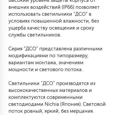
Высокий уровень защиты корпуса от
7
УПРАВЛЕНИЕ СВЕТОМ
внешних воздействий (IP66) позволяет
использовать светильники "ДСО" в
условиях повышенной влажности, без
34
КОМПЛЕКТУЮЩИЕ
ущерба качеству освещения и сроку
службы светильников.
4
СТЕКЛЯННЫЕ
Серия "ДСО" представлена различными
модификациями по типоразмеру,
37
вариантам монтажа, значениям
ПОДВЕСНЫЕ
мощности и светового потока.
12
Светильники "ДСО" производятся из
НАПОЛЬНЫЕ
высококачественных материалов и
комплектуются современными
36
светодиодами Nichia (Япония). Световой
НАСТЕННЫЕ
поток ровный, яркий, без мерцания.