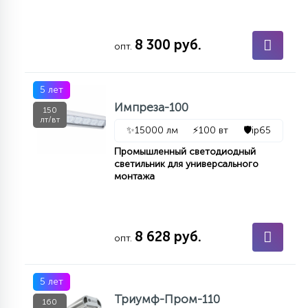
8 300 руб.
опт.
5 лет
Импреза-100
150
лт/вт
✨
15000 лм
⚡
100 вт
🛡️
ip65
Промышленный светодиодный
светильник для универсального
монтажа
8 628 руб.
опт.
5 лет
Триумф-Пром-110
160