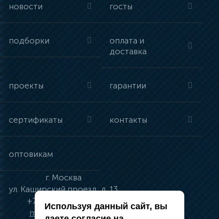
новости
госты
подборки
оплата и
доставка
проекты
гарантии
сертификаты
контакты
оптовикам
г.
Москва
ул.
Каширский проезд, д. 13
+7 (495) 134-41-83
Используя данный сайт, вы
moskva@vincci.ru
даете согласие на