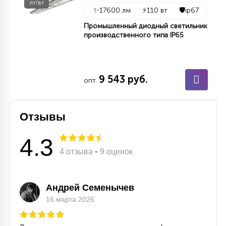
лт/вт
✨
17600 лм
⚡
110 вт
🛡️
ip67
Промышленный диодный светильник
производственного типа IP65
9 543 руб.
опт.
Отзывы
4.3
4 отзыва • 9 оценок
Андрей Семенычев
16 марта 2026