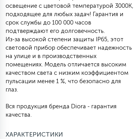
освещение с цветовой температурой 3000K,
27
135
подходящее для любых задач! Гарантия и
13
ДЕРЕВЯННЫЕ
ЦИЛИНДРИЧЕСКИЕ
3D МОТИВЫ
СЕГМЕНТ
срок службы до 100 000 часов
подтверждают его долговечность.
117
568
10
144
ВОЛНИСТЫЕ
Из-за высокой степени защиты IP65, этот
ТАБЛЕТКИ
ГИРЛЯНДЫ
АКСЕССУАРЫ К LED ПАНЕЛЯМ
световой прибор обеспечивает надежность
на улице и в производственных
669
79
БРА И ЛЮСТРЫ
ШАРЫ
помещениях. Модель отличается высоким
качеством света с низким коэффициентом
пульсации менее 1 %, что безопасно для
2
САЛЮТЫ
глаз.
Вся продукция бренда Diora - гарантия
17
ДЕРЕВЬЯ
качества.
60
ХАРАКТЕРИСТИКИ
3D ФИГУРЫ ИЗ АКРИЛА