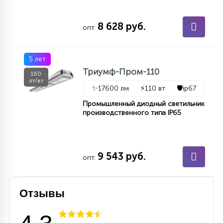
15
С УПРАВЛЕНИЕМ
8 628 руб.
опт.
41
АКСЕССУАРЫ
5 лет
Триумф-Пром-110
160
лт/вт
✨
17600 лм
⚡
110 вт
🛡️
ip67
Промышленный диодный светильник
производственного типа IP65
9 543 руб.
опт.
Отзывы