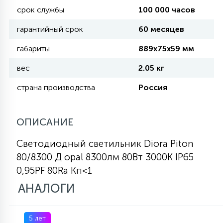
срок службы
100 000 часов
КРЕСЛА
гарантийный срок
60 месяцев
6
МЕДИЦИНСКИЕ АППАРАТЫ
габариты
889х75х59 мм
вес
2.05 кг
3
ОПЕРАЦИОННЫЕ СТОЛЫ
страна производства
Россия
17
ДИНАМИЧЕСКИЙ СВЕТ
ОПИСАНИЕ
Светодиодный светильник Diora Piton
98
80/8300 Д opal 8300лм 80Вт 3000K IP65
СЦЕНИЧЕСКОЕ И СТУДИЙНОЕ
0,95PF 80Ra Кп<1
АНАЛОГИ
6
ЛАЗЕРНЫЕ СИСТЕМЫ
5 лет