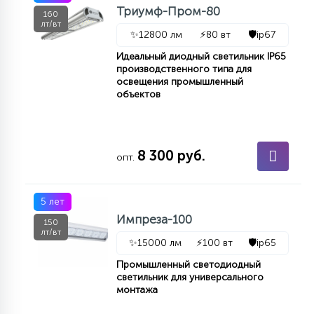
7
Триумф-Пром-80
160
УПРАВЛЕНИЕ СВЕТОМ
лт/вт
✨
12800 лм
⚡
80 вт
🛡️
ip67
Идеальный диодный светильник IP65
34
производственного типа для
КОМПЛЕКТУЮЩИЕ
освещения промышленный
объектов
4
СТЕКЛЯННЫЕ
8 300 руб.
опт.
37
ПОДВЕСНЫЕ
5 лет
Импреза-100
12
150
НАПОЛЬНЫЕ
лт/вт
✨
15000 лм
⚡
100 вт
🛡️
ip65
Промышленный светодиодный
36
светильник для универсального
НАСТЕННЫЕ
монтажа