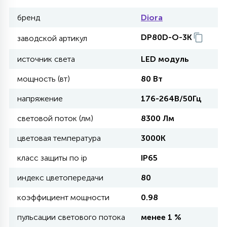
бренд
Diora
11
УЛИЧНЫЕ ЕЛИ
DP80D-O-3K
заводской артикул
источник света
LED модуль
4
ИНТЕРЬЕРНЫЕ ЕЛИ
мощность (вт)
80 Вт
напряжение
176-264В/50Гц
12
КОМПЛЕКТЫ ДЛЯ ЕЛЕЙ
световой поток (лм)
8300 Лм
цветовая температура
3000K
4
ВИДЕО ЗАНАВЕСЫ
класс защиты по ip
IP65
индекс цветопередачи
80
524
ПРАЗДНИЧНЫЕ ФИГУРЫ-
ФОНАРИКИ
коэффициент мощности
0.98
пульсации светового потока
менее 1 %
4
КОСМЕТОЛОГИЧЕСКИЕ