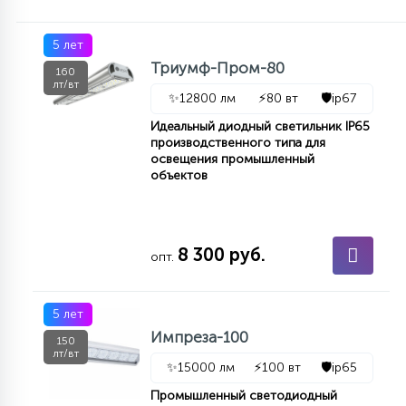
7
УПРАВЛЕНИЕ СВЕТОМ
5 лет
Триумф-Пром-80
160
34
лт/вт
КОМПЛЕКТУЮЩИЕ
✨
12800 лм
⚡
80 вт
🛡️
ip67
Идеальный диодный светильник IP65
производственного типа для
4
освещения промышленный
СТЕКЛЯННЫЕ
объектов
37
ПОДВЕСНЫЕ
8 300 руб.
опт.
12
НАПОЛЬНЫЕ
5 лет
Импреза-100
150
лт/вт
36
✨
15000 лм
⚡
100 вт
🛡️
ip65
НАСТЕННЫЕ
Промышленный светодиодный