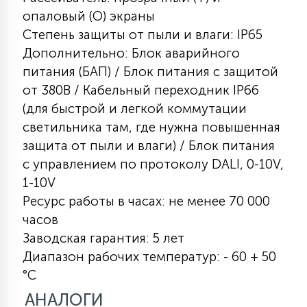
КРЕСЛА
опаловый (O) экраны
Степень защиты от пыли и влаги: IP65
6
Дополнительно: Блок аварийного
МЕДИЦИНСКИЕ АППАРАТЫ
питания (БАП) / Блок питания с защитой
от 380В / Кабельный переходник IP66
3
(для быстрой и легкой коммутации
ОПЕРАЦИОННЫЕ СТОЛЫ
светильника там, где нужна повышенная
защита от пыли и влаги) / Блок питания
17
с управлением по протоколу DALI, 0-10V,
ДИНАМИЧЕСКИЙ СВЕТ
1-10V
Ресурс работы в часах: не менее 70 000
98
СЦЕНИЧЕСКОЕ И СТУДИЙНОЕ
часов
Заводская гарантия: 5 лет
Диапазон рабочих температур: - 60 + 50
6
ЛАЗЕРНЫЕ СИСТЕМЫ
°С
АНАЛОГИ