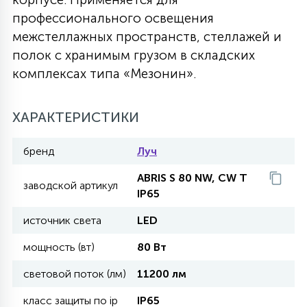
профессионального освещения
27
135
13
ДЕРЕВЯННЫЕ
ЦИЛИНДРИЧЕСКИЕ
3D МОТИВЫ
межстеллажных пространств, стеллажей и
СЕГМЕНТ
полок с хранимым грузом в складских
комплексах типа «Мезонин».
117
568
10
144
ВОЛНИСТЫЕ
ТАБЛЕТКИ
ГИРЛЯНДЫ
АКСЕССУАРЫ К LED ПАНЕЛЯМ
ХАРАКТЕРИСТИКИ
669
79
БРА И ЛЮСТРЫ
ШАРЫ
бренд
Луч
ABRIS S 80 NW, CW T
2
заводской артикул
САЛЮТЫ
IP65
источник света
LED
17
ДЕРЕВЬЯ
мощность (вт)
80 Вт
световой поток (лм)
11200 лм
60
3D ФИГУРЫ ИЗ АКРИЛА
класс защиты по ip
IP65