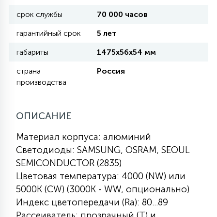
срок службы
70 000 часов
11
УЛИЧНЫЕ ЕЛИ
гарантийный срок
5 лет
габариты
1475х56х54 мм
4
ИНТЕРЬЕРНЫЕ ЕЛИ
страна
Россия
производства
12
КОМПЛЕКТЫ ДЛЯ ЕЛЕЙ
ОПИСАНИЕ
Материал корпуса: алюминий
4
ВИДЕО ЗАНАВЕСЫ
Светодиоды: SAMSUNG, OSRAM, SEOUL
SEMICONDUCTOR (2835)
524
ПРАЗДНИЧНЫЕ ФИГУРЫ-
Цветовая температура: 4000 (NW) или
ФОНАРИКИ
5000К (CW) (3000К - WW, опционально)
Индекс цветопередачи (Ra): 80...89
4
КОСМЕТОЛОГИЧЕСКИЕ
Рассеиватель: прозрачный (T) и