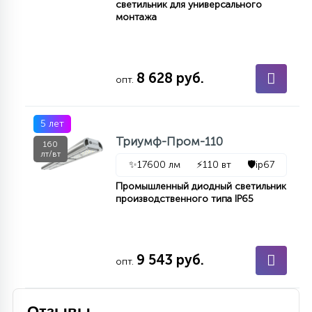
светильник для универсального
15
монтажа
С УПРАВЛЕНИЕМ
41
8 628 руб.
АКСЕССУАРЫ
опт.
5 лет
Триумф-Пром-110
160
лт/вт
✨
17600 лм
⚡
110 вт
🛡️
ip67
Промышленный диодный светильник
производственного типа IP65
9 543 руб.
опт.
Отзывы