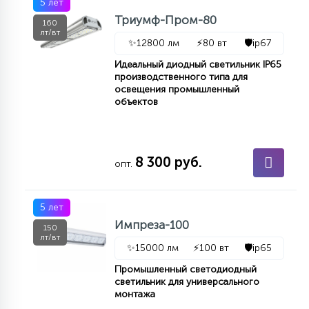
5 лет
7
УПРАВЛЕНИЕ СВЕТОМ
Триумф-Пром-80
160
лт/вт
✨
12800 лм
⚡
80 вт
🛡️
ip67
34
Идеальный диодный светильник IP65
КОМПЛЕКТУЮЩИЕ
производственного типа для
освещения промышленный
объектов
4
СТЕКЛЯННЫЕ
8 300 руб.
опт.
37
ПОДВЕСНЫЕ
5 лет
12
Импреза-100
НАПОЛЬНЫЕ
150
лт/вт
✨
15000 лм
⚡
100 вт
🛡️
ip65
Промышленный светодиодный
36
НАСТЕННЫЕ
светильник для универсального
монтажа