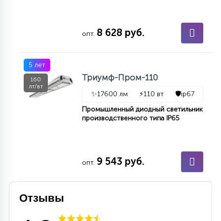
15
С УПРАВЛЕНИЕМ
8 628 руб.
опт.
41
АКСЕССУАРЫ
5 лет
Триумф-Пром-110
160
лт/вт
✨
17600 лм
⚡
110 вт
🛡️
ip67
Промышленный диодный светильник
производственного типа IP65
9 543 руб.
опт.
Отзывы