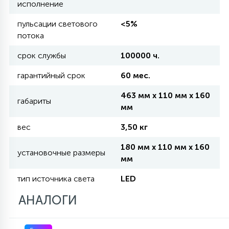
исполнение
КРЕСЛА
пульсации светового
<5%
потока
6
МЕДИЦИНСКИЕ АППАРАТЫ
срок службы
100000 ч.
гарантийный срок
60 мес.
3
ОПЕРАЦИОННЫЕ СТОЛЫ
463 мм x 110 мм x 160
габариты
мм
17
ДИНАМИЧЕСКИЙ СВЕТ
вес
3,50 кг
180 мм x 110 мм x 160
установочные размеры
98
мм
СЦЕНИЧЕСКОЕ И СТУДИЙНОЕ
тип источника света
LED
6
АНАЛОГИ
ЛАЗЕРНЫЕ СИСТЕМЫ