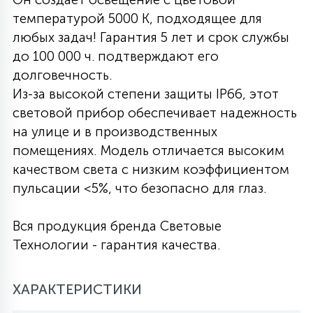
температурой 5000 K, подходящее для
27
135
13
ДЕРЕВЯННЫЕ
ЦИЛИНДРИЧЕСКИЕ
3D МОТИВЫ
любых задач! Гарантия 5 лет и срок службы
СЕГМЕНТ
до 100 000 ч. подтверждают его
долговечность.
117
568
10
144
ВОЛНИСТЫЕ
ТАБЛЕТКИ
ГИРЛЯНДЫ
Из-за высокой степени защиты IP66, этот
АКСЕССУАРЫ К LED ПАНЕЛЯМ
световой прибор обеспечивает надежность
на улице и в производственных
669
79
БРА И ЛЮСТРЫ
ШАРЫ
помещениях. Модель отличается высоким
качеством света с низким коэффициентом
пульсации <5%, что безопасно для глаз.
2
САЛЮТЫ
Вся продукция бренда Световые
17
Технологии - гарантия качества.
ДЕРЕВЬЯ
ХАРАКТЕРИСТИКИ
60
3D ФИГУРЫ ИЗ АКРИЛА