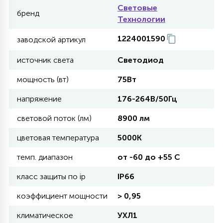
Световые
бренд
Технологии
11
УЛИЧНЫЕ ЕЛИ
1224001590
заводской артикул
источник света
Светодиод
4
ИНТЕРЬЕРНЫЕ ЕЛИ
мощность (вт)
75Вт
напряжение
176-264В/50Гц
12
КОМПЛЕКТЫ ДЛЯ ЕЛЕЙ
световой поток (лм)
8900 лм
цветовая температура
5000К
4
ВИДЕО ЗАНАВЕСЫ
темп. диапазон
от -60 до +55 C
класс защиты по ip
IP66
524
ПРАЗДНИЧНЫЕ ФИГУРЫ-
ФОНАРИКИ
коэффициент мощности
> 0,95
климатическое
УХЛ1
4
КОСМЕТОЛОГИЧЕСКИЕ