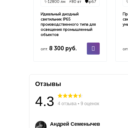
✨
12800 лм
⚡
80 вт
🛡️
ip67
Идеальный диодный
Пр
светильник IP65
св
производственного типа для
ун
освещения промышленный
объектов
8 300 руб.
опт.
оп
Отзывы
4.3
4 отзыва • 9 оценок
Андрей Семенычев