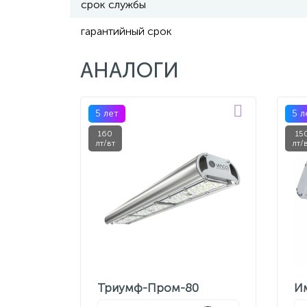
срок службы
гарантийный срок
АНАЛОГИ
5 лет
5 л
160
15
лт/вт
лт/
Триумф-Пром-80
И