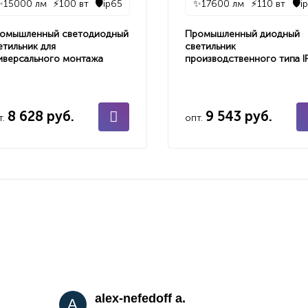
✨
15000 лм
⚡
100 вт
🛡️
ip65
✨
17600 лм
⚡
110 вт
🛡️
i
омышленный светодиодный
Промышленный диодный
етильник для
светильник
иверсального монтажа
производственного типа I
8 628 руб.
9 543 руб.
т.
опт.
alex-nefedoff a.
A