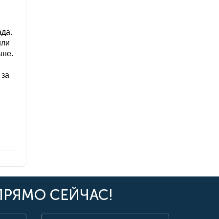
ада.
или
ьше.
 за
ПРЯМО СЕЙЧАС!