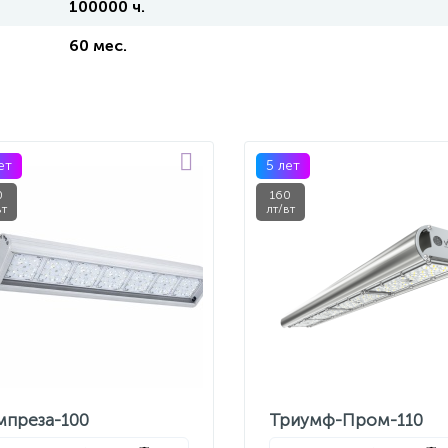
100000 ч.
60 мес.
ет
5 лет
0
160
вт
лт/вт
мпреза-100
Триумф-Пром-110