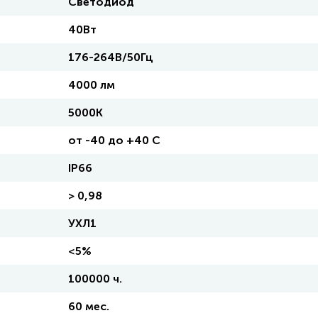
Светодиод
40Вт
176-264В/50Гц
4000 лм
5000К
от -40 до +40 C
IP66
> 0,98
УХЛ1
<5%
100000 ч.
60 мес.