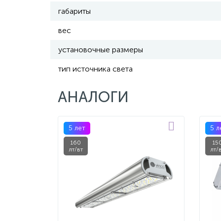
габариты
вес
установочные размеры
тип источника света
АНАЛОГИ
5 лет
5 л
160
15
лт/вт
лт/