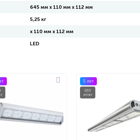
645 мм x 110 мм x 112 мм
5,25 кг
x 110 мм x 112 мм
LED
ет
5 лет
0
160
вт
лт/вт