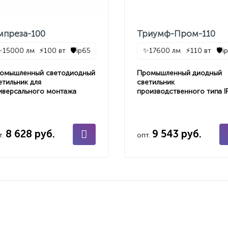
мпреза-100
Триумф-Пром-110
✨
15000 лм
⚡
100 вт
🛡️
ip65
✨
17600 лм
⚡
110 вт
🛡️
i
омышленный светодиодный
Промышленный диодный
етильник для
светильник
иверсального монтажа
производственного типа I
8 628 руб.
9 543 руб.
т.
опт.