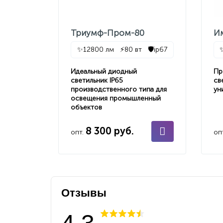
Триумф-Пром-80
И
✨
12800 лм
⚡
80 вт
🛡️
ip67
Идеальный диодный
Пр
светильник IP65
св
производственного типа для
ун
освещения промышленный
объектов
8 300 руб.
опт.
оп
Отзывы