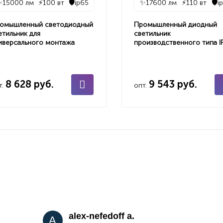
✨
15000 лм
⚡
100 вт
🛡️
ip65
✨
17600 лм
⚡
110 вт
🛡️
i
омышленный светодиодный
Промышленный диодный
етильник для
светильник
иверсального монтажа
производственного типа I
8 628 руб.
9 543 руб.
т.
опт.
alex-nefedoff a.
A