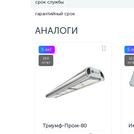
срок службы
гарантийный срок
АНАЛОГИ
5 лет
5 л
160
15
лт/вт
лт/
Триумф-Пром-80
И