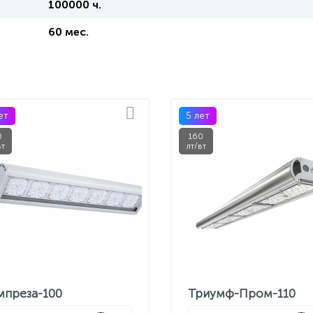
100000 ч.
60 мес.
ет
5 лет
0
160
вт
лт/вт
мпреза-100
Триумф-Пром-110