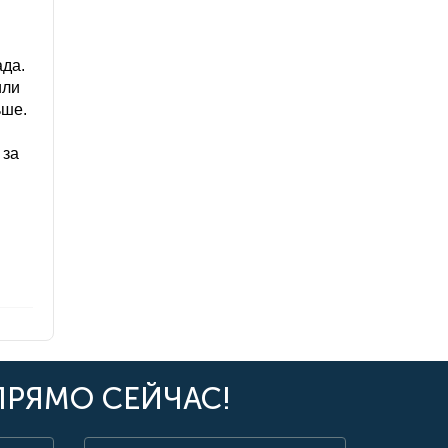
ада.
или
ьше.
 за
ПРЯМО СЕЙЧАС!