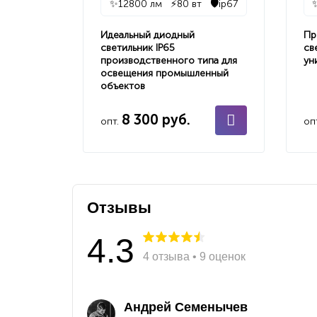
✨
12800 лм
⚡
80 вт
🛡️
ip67
Идеальный диодный
Пр
светильник IP65
св
производственного типа для
ун
освещения промышленный
объектов
8 300 руб.
опт.
оп
Отзывы
4.3
4 отзыва • 9 оценок
Андрей Семенычев