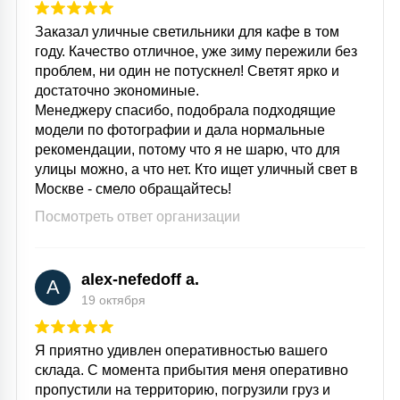
15
Заказал уличные светильники для кафе в том
С УПРАВЛЕНИЕМ
году. Качество отличное, уже зиму пережили без
проблем, ни один не потускнел! Светят ярко и
41
достаточно экономиные.
АКСЕССУАРЫ
Менеджеру спасибо, подобрала подходящие
модели по фотографии и дала нормальные
рекомендации, потому что я не шарю, что для
улицы можно, а что нет. Кто ищет уличный свет в
Москве - смело обращайтесь!
Посмотреть ответ организации
alex-nefedoff a.
A
19 октября
Я приятно удивлен оперативностью вашего
склада. С момента прибытия меня оперативно
пропустили на территорию, погрузили груз и