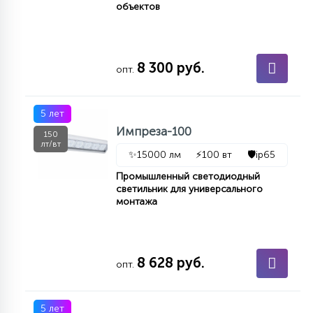
объектов
КРЕСЛА
6
МЕДИЦИНСКИЕ АППАРАТЫ
8 300 руб.
опт.
3
ОПЕРАЦИОННЫЕ СТОЛЫ
5 лет
Импреза-100
150
лт/вт
✨
15000 лм
⚡
100 вт
🛡️
ip65
17
ДИНАМИЧЕСКИЙ СВЕТ
Промышленный светодиодный
светильник для универсального
монтажа
98
СЦЕНИЧЕСКОЕ И СТУДИЙНОЕ
8 628 руб.
опт.
6
ЛАЗЕРНЫЕ СИСТЕМЫ
5 лет