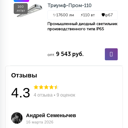
7
Триумф-Пром-110
УПРАВЛЕНИЕ СВЕТОМ
160
лт/вт
✨
17600 лм
⚡
110 вт
🛡️
ip67
Промышленный диодный светильник
34
КОМПЛЕКТУЮЩИЕ
производственного типа IP65
4
СТЕКЛЯННЫЕ
9 543 руб.
опт.
37
ПОДВЕСНЫЕ
Отзывы
4.3
12
НАПОЛЬНЫЕ
4 отзыва • 9 оценок
36
Андрей Семенычев
НАСТЕННЫЕ
16 марта 2026