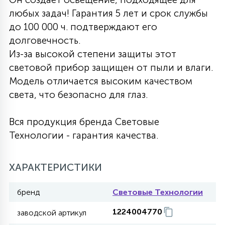
любых задач! Гарантия 5 лет и срок службы
27
135
13
ДЕРЕВЯННЫЕ
ЦИЛИНДРИЧЕСКИЕ
3D МОТИВЫ
до 100 000 ч. подтверждают его
СЕГМЕНТ
долговечность.
Из-за высокой степени защиты этот
117
568
10
144
ВОЛНИСТЫЕ
ТАБЛЕТКИ
ГИРЛЯНДЫ
световой прибор защищен от пыли и влаги.
АКСЕССУАРЫ К LED ПАНЕЛЯМ
Модель отличается высоким качеством
света, что безопасно для глаз.
669
79
БРА И ЛЮСТРЫ
ШАРЫ
Вся продукция бренда Световые
Технологии - гарантия качества.
2
САЛЮТЫ
ХАРАКТЕРИСТИКИ
17
ДЕРЕВЬЯ
бренд
Световые Технологии
1224004770
60
заводской артикул
3D ФИГУРЫ ИЗ АКРИЛА