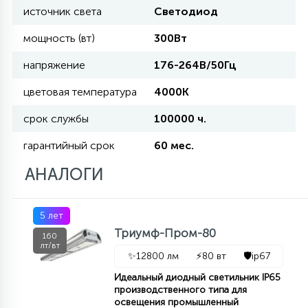
источник света
Светодиод
11
мощность (вт)
300Вт
УЛИЧНЫЕ ЕЛИ
напряжение
176-264В/50Гц
4
цветовая температура
4000К
ИНТЕРЬЕРНЫЕ ЕЛИ
срок службы
100000 ч.
12
гарантийный срок
60 мес.
КОМПЛЕКТЫ ДЛЯ ЕЛЕЙ
АНАЛОГИ
4
ВИДЕО ЗАНАВЕСЫ
5 лет
Триумф-Пром-80
160
524
лт/вт
ПРАЗДНИЧНЫЕ ФИГУРЫ-
✨
12800 лм
⚡
80 вт
🛡️
ip67
ФОНАРИКИ
Идеальный диодный светильник IP65
производственного типа для
4
освещения промышленный
КОСМЕТОЛОГИЧЕСКИЕ