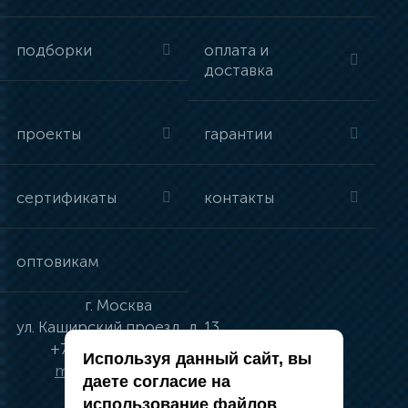
подборки
оплата и
доставка
проекты
гарантии
сертификаты
контакты
оптовикам
г.
Москва
ул.
Каширский проезд, д. 13
+7 (495) 134-41-83
Используя данный сайт, вы
moskva@vincci.ru
даете согласие на
использование файлов