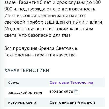
задач! Гарантия 5 лет и срок службы до 100
27
000 ч. подтверждают его долговечность.
135
13
ДЕРЕВЯННЫЕ
ЦИЛИНДРИЧЕСКИЕ
3D МОТИВЫ
СЕГМЕНТ
Из-за высокой степени защиты этот
световой прибор защищен от пыли и влаги.
117
568
10
Модель отличается высоким качеством
144
ВОЛНИСТЫЕ
ТАБЛЕТКИ
ГИРЛЯНДЫ
АКСЕССУАРЫ К LED ПАНЕЛЯМ
света, что безопасно для глаз.
669
79
Вся продукция бренда Световые
БРА И ЛЮСТРЫ
ШАРЫ
Технологии - гарантия качества.
2
САЛЮТЫ
ХАРАКТЕРИСТИКИ
бренд
Световые Технологии
17
ДЕРЕВЬЯ
1224004570
заводской артикул
источник света
Светодиодный модуль
60
3D ФИГУРЫ ИЗ АКРИЛА