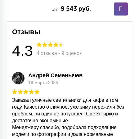
7
УПРАВЛЕНИЕ СВЕТОМ
9 543 руб.
опт.
34
Отзывы
КОМПЛЕКТУЮЩИЕ
4.3
4
4 отзыва • 9 оценок
СТЕКЛЯННЫЕ
37
Андрей Семенычев
ПОДВЕСНЫЕ
16 марта 2026
12
Заказал уличные светильники для кафе в том
НАПОЛЬНЫЕ
году. Качество отличное, уже зиму пережили без
проблем, ни один не потускнел! Светят ярко и
достаточно экономиные.
36
НАСТЕННЫЕ
Менеджеру спасибо, подобрала подходящие
модели по фотографии и дала нормальные