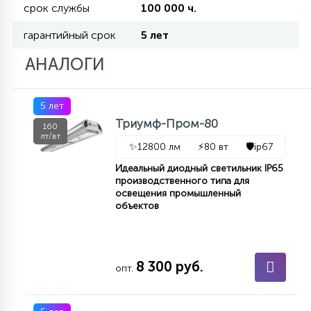
срок службы
100 000 ч.
гарантийный срок
5 лет
11
УЛИЧНЫЕ ЕЛИ
АНАЛОГИ
4
ИНТЕРЬЕРНЫЕ ЕЛИ
5 лет
Триумф-Пром-80
160
лт/вт
12
✨
12800 лм
⚡
80 вт
🛡️
ip67
КОМПЛЕКТЫ ДЛЯ ЕЛЕЙ
Идеальный диодный светильник IP65
производственного типа для
освещения промышленный
4
ВИДЕО ЗАНАВЕСЫ
объектов
524
ПРАЗДНИЧНЫЕ ФИГУРЫ-
8 300 руб.
ФОНАРИКИ
опт.
4
КОСМЕТОЛОГИЧЕСКИЕ