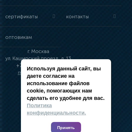
сертификаты
контакты
оптовикам
г.
Москва
ул.
Каширский проезд, д. 13
+7 (495) 134-41-83
Используя данный сайт, вы
moskva@vincci.ru
даете согласие на
использование файлов
cookie, помогающих нам
сделать его удобнее для вас.
политика в отношении обработки
Политика
персональных данных
конфиденциальности.
публичная оферта
карта сайта
Принять