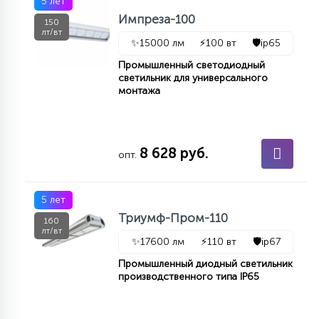
5 лет
КРЕСЛА
Импреза-100
150
лт/вт
✨
15000 лм
⚡
100 вт
🛡️
ip65
6
МЕДИЦИНСКИЕ АППАРАТЫ
Промышленный светодиодный
светильник для универсального
монтажа
3
ОПЕРАЦИОННЫЕ СТОЛЫ
8 628 руб.
опт.
17
ДИНАМИЧЕСКИЙ СВЕТ
5 лет
98
Триумф-Пром-110
160
СЦЕНИЧЕСКОЕ И СТУДИЙНОЕ
лт/вт
✨
17600 лм
⚡
110 вт
🛡️
ip67
Промышленный диодный светильник
6
производственного типа IP65
ЛАЗЕРНЫЕ СИСТЕМЫ