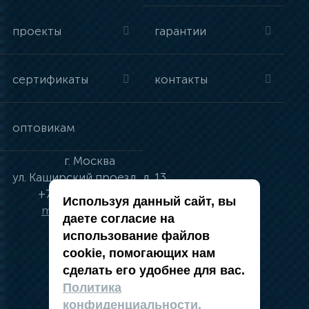
проекты
гарантии
сертификаты
контакты
оптовикам
г.
Москва
ул.
Каширский проезд, д. 13
+7 (495) 134-41-83
Используя данный сайт, вы
moskva@vincci.ru
даете согласие на
использование файлов
cookie, помогающих нам
сделать его удобнее для вас.
политика в отношении обработки
Политика
персональных данных
конфиденциальности.
публичная оферта