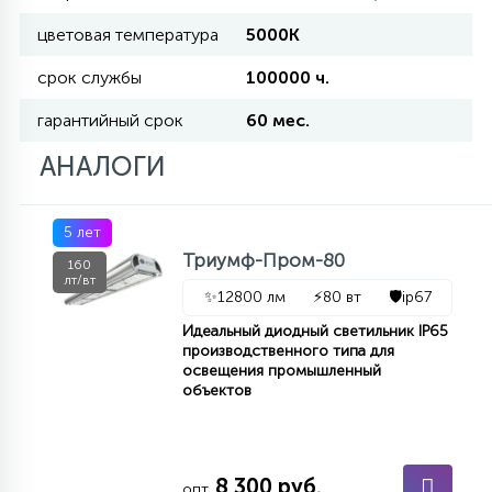
цветовая температура
5000К
11
УЛИЧНЫЕ ЕЛИ
срок службы
100000 ч.
гарантийный срок
60 мес.
4
ИНТЕРЬЕРНЫЕ ЕЛИ
АНАЛОГИ
12
5 лет
КОМПЛЕКТЫ ДЛЯ ЕЛЕЙ
Триумф-Пром-80
160
лт/вт
✨
12800 лм
⚡
80 вт
🛡️
ip67
4
ВИДЕО ЗАНАВЕСЫ
Идеальный диодный светильник IP65
производственного типа для
освещения промышленный
объектов
524
ПРАЗДНИЧНЫЕ ФИГУРЫ-
ФОНАРИКИ
4
8 300 руб.
КОСМЕТОЛОГИЧЕСКИЕ
опт.