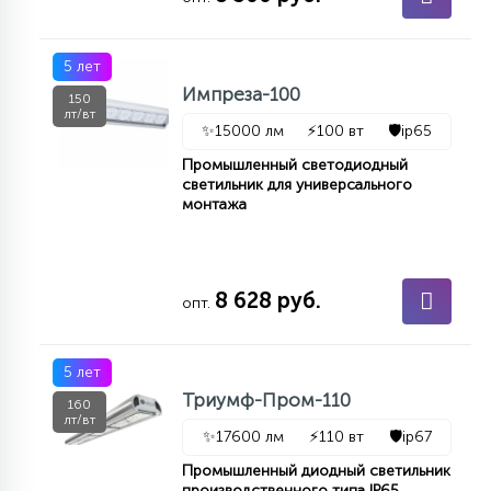
КРЕСЛА
5 лет
6
Импреза-100
МЕДИЦИНСКИЕ АППАРАТЫ
150
лт/вт
✨
15000 лм
⚡
100 вт
🛡️
ip65
3
Промышленный светодиодный
ОПЕРАЦИОННЫЕ СТОЛЫ
светильник для универсального
монтажа
17
ДИНАМИЧЕСКИЙ СВЕТ
8 628 руб.
опт.
98
СЦЕНИЧЕСКОЕ И СТУДИЙНОЕ
5 лет
Триумф-Пром-110
160
6
лт/вт
ЛАЗЕРНЫЕ СИСТЕМЫ
✨
17600 лм
⚡
110 вт
🛡️
ip67
Промышленный диодный светильник
производственного типа IP65