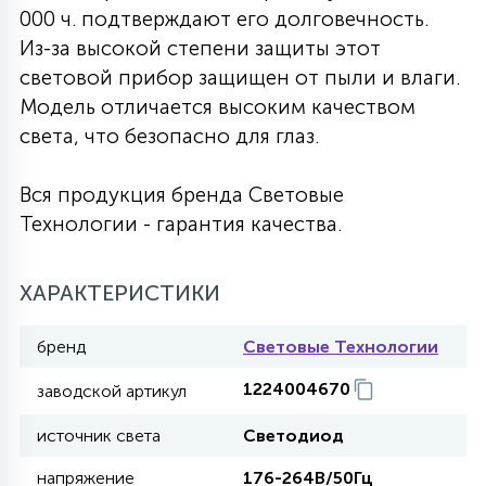
000 ч. подтверждают его долговечность.
27
135
Из-за высокой степени защиты этот
13
ДЕРЕВЯННЫЕ
ЦИЛИНДРИЧЕСКИЕ
3D МОТИВЫ
СЕГМЕНТ
световой прибор защищен от пыли и влаги.
Модель отличается высоким качеством
117
568
10
144
ВОЛНИСТЫЕ
света, что безопасно для глаз.
ТАБЛЕТКИ
ГИРЛЯНДЫ
АКСЕССУАРЫ К LED ПАНЕЛЯМ
Вся продукция бренда Световые
669
79
БРА И ЛЮСТРЫ
ШАРЫ
Технологии - гарантия качества.
ХАРАКТЕРИСТИКИ
2
САЛЮТЫ
бренд
Световые Технологии
17
ДЕРЕВЬЯ
1224004670
заводской артикул
источник света
Светодиод
60
3D ФИГУРЫ ИЗ АКРИЛА
напряжение
176-264В/50Гц