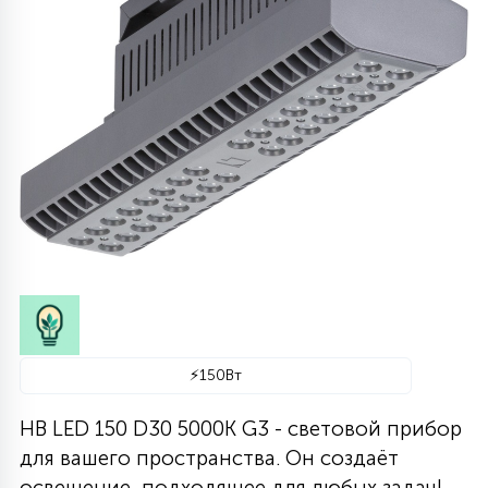
290
636
364
48
63
65
1020
775
616
1012
80
ДИЗАЙНЕРСКИЕ
ЛИНЕЙНЫЕ 2Х18
УЛЬТРАТОНКИЕ
ЦИЛИНДРИЧЕСКИЕ
С РЕШЕТКОЙ
СЕТКИ
ПОЖАРОБЕЗОПАСНЫЕ
КОНСОЛЬНЫЕ
ЛИНЕЙНЫЕ АРХИТЕКТУРНЫЕ
ТОРШЕРНЫЕ ДЛЯ ПАРКОВ
СВЕТОДИОДНЫЕ-LED ПАНЕЛИ
1174
938
346
77
11
4305
107
СВЕРХМОЩНЫЕ
762
3117
РЕМЕННЫЕ
СТЕНОВЫЕ
АКЦЕНТНЫЕ ВСТРАИВАЕМЫЕ
МНОГОУГОЛЬНИКИ
СОСУЛЬКИ
ГРУНТОВЫЕ
СВЕТОВЫЕ ОПОРЫ
МЕДИЦИНСКИЕ IP54\IP65
ПРОМЫШЛЕННЫЕ
1136
238
212
41
ФОКУСИРОВАННЫЕ
244
287
113
719
ОДНОФАЗНЫЕ ТРЕКИ
ПОВОРОТНЫЕ
КОЛЬЦЕВЫЕ
СНЕЖИНКИ
ЛАНДШАФТНЫЕ
НИЗКОВОЛЬТНЫЕ
ДЛЯ АЗС ПОД КОЗЫРЁК
ШКОЛЬНЫЕ
НАКЛАДНЫЕ
740
661
99
ДИЗАЙНЕРСКИЕ
73
45
327
1035
ТРЕХФАЗНЫЕ ТРЕКИ
ДРЕВОВИДНЫЕ
С УПРАВЛЕНИЕМ
ДЛЯ МОСТОВ
ДЮРАЛАЙТ
ПРОЖЕКТОРА
CLIP-IN IP54
ВСТРАИВАЕМЫЕ
2476
27
537
77
14
1831
193
МАГНИТНЫЕ ТРЕКИ
ТАБЛЕТКИ
ИНТЕРЬЕРНЫЕ
НАСТЕННЫЕ
БЕЛТ-ЛАЙТ
⚡
150Вт
СВЕРХМОЩНЫЕ
ROCKFON И ECOPHON
HB LED 150 D30 5000K G3 - световой прибор
60
130
427
21
309
UGR
для вашего пространства. Он создаёт
ПОДСТЕЛЛАЖНЫЕ
ПОДВОДНЫЕ
2D МОТИВЫ
ПРОМЫШЛЕННЫЕ
освещение, подходящее для любых задач!