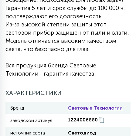
Гарантия 5 лет и срок службы до 100 000 ч.
27
135
13
ДЕРЕВЯННЫЕ
ЦИЛИНДРИЧЕСКИЕ
3D МОТИВЫ
подтверждают его долговечность.
СЕГМЕНТ
Из-за высокой степени защиты этот
световой прибор защищен от пыли и влаги.
117
568
10
144
ВОЛНИСТЫЕ
ТАБЛЕТКИ
ГИРЛЯНДЫ
Модель отличается высоким качеством
АКСЕССУАРЫ К LED ПАНЕЛЯМ
света, что безопасно для глаз.
669
79
БРА И ЛЮСТРЫ
ШАРЫ
Вся продукция бренда Световые
Технологии - гарантия качества.
2
САЛЮТЫ
ХАРАКТЕРИСТИКИ
17
бренд
Световые Технологии
ДЕРЕВЬЯ
1224006880
заводской артикул
60
3D ФИГУРЫ ИЗ АКРИЛА
источник света
Светодиод