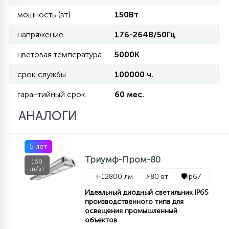
мощность (вт)
150Вт
11
УЛИЧНЫЕ ЕЛИ
напряжение
176-264В/50Гц
цветовая температура
5000К
4
ИНТЕРЬЕРНЫЕ ЕЛИ
срок службы
100000 ч.
гарантийный срок
60 мес.
12
КОМПЛЕКТЫ ДЛЯ ЕЛЕЙ
АНАЛОГИ
4
5 лет
ВИДЕО ЗАНАВЕСЫ
Триумф-Пром-80
160
лт/вт
✨
12800 лм
⚡
80 вт
🛡️
ip67
524
ПРАЗДНИЧНЫЕ ФИГУРЫ-
Идеальный диодный светильник IP65
ФОНАРИКИ
производственного типа для
освещения промышленный
объектов
4
КОСМЕТОЛОГИЧЕСКИЕ