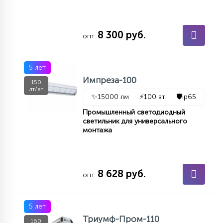
КРЕСЛА
8 300 руб.
6
опт.
МЕДИЦИНСКИЕ АППАРАТЫ
5 лет
3
Импреза-100
ОПЕРАЦИОННЫЕ СТОЛЫ
150
лт/вт
✨
15000 лм
⚡
100 вт
🛡️
ip65
Промышленный светодиодный
17
ДИНАМИЧЕСКИЙ СВЕТ
светильник для универсального
монтажа
98
СЦЕНИЧЕСКОЕ И СТУДИЙНОЕ
8 628 руб.
опт.
6
ЛАЗЕРНЫЕ СИСТЕМЫ
5 лет
Триумф-Пром-110
160