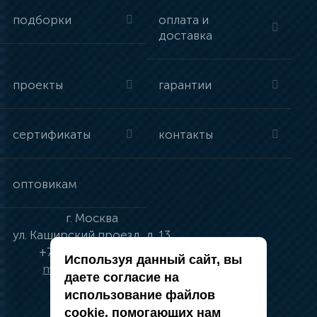
подборки
оплата и
доставка
проекты
гарантии
сертификаты
контакты
оптовикам
г.
Москва
ул.
Каширский проезд, д. 13
+7 (495) 134-41-83
Используя данный сайт, вы
moskva@vincci.ru
даете согласие на
использование файлов
cookie, помогающих нам