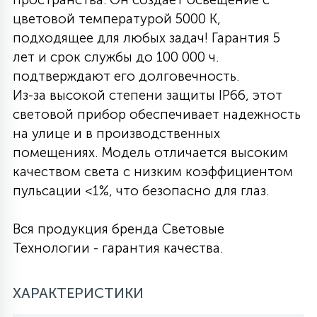
цветовой температурой 5000 K,
27
135
13
ДЕРЕВЯННЫЕ
ЦИЛИНДРИЧЕСКИЕ
3D МОТИВЫ
подходящее для любых задач! Гарантия 5
СЕГМЕНТ
лет и срок службы до 100 000 ч.
подтверждают его долговечность.
117
568
10
144
ВОЛНИСТЫЕ
ТАБЛЕТКИ
ГИРЛЯНДЫ
Из-за высокой степени защиты IP66, этот
АКСЕССУАРЫ К LED ПАНЕЛЯМ
световой прибор обеспечивает надежность
на улице и в производственных
669
79
БРА И ЛЮСТРЫ
ШАРЫ
помещениях. Модель отличается высоким
качеством света с низким коэффициентом
пульсации <1%, что безопасно для глаз.
2
САЛЮТЫ
Вся продукция бренда Световые
17
Технологии - гарантия качества.
ДЕРЕВЬЯ
ХАРАКТЕРИСТИКИ
60
3D ФИГУРЫ ИЗ АКРИЛА