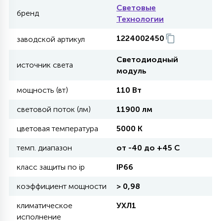
Световые
бренд
Технологии
11
УЛИЧНЫЕ ЕЛИ
1224002450
заводской артикул
Светодиодный
4
источник света
ИНТЕРЬЕРНЫЕ ЕЛИ
модуль
мощность (вт)
110 Вт
12
КОМПЛЕКТЫ ДЛЯ ЕЛЕЙ
световой поток (лм)
11900 лм
цветовая температура
5000 K
4
ВИДЕО ЗАНАВЕСЫ
темп. диапазон
от -40 до +45 C
класс защиты по ip
IP66
524
ПРАЗДНИЧНЫЕ ФИГУРЫ-
коэффициент мощности
> 0,98
ФОНАРИКИ
климатическое
УХЛ1
исполнение
4
КОСМЕТОЛОГИЧЕСКИЕ