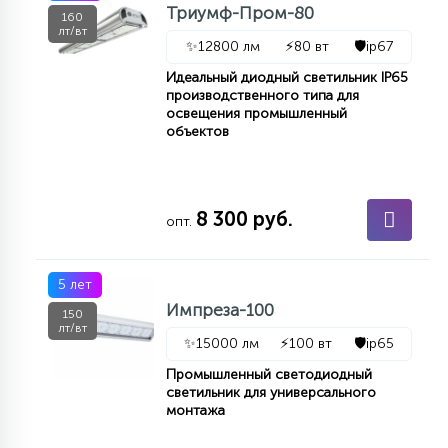
7
Триумф-Пром-80
160
УПРАВЛЕНИЕ СВЕТОМ
лт/вт
✨
12800 лм
⚡
80 вт
🛡️
ip67
Идеальный диодный светильник IP65
34
производственного типа для
КОМПЛЕКТУЮЩИЕ
освещения промышленный
объектов
4
СТЕКЛЯННЫЕ
8 300 руб.
опт.
37
ПОДВЕСНЫЕ
5 лет
Импреза-100
150
12
лт/вт
НАПОЛЬНЫЕ
✨
15000 лм
⚡
100 вт
🛡️
ip65
Промышленный светодиодный
светильник для универсального
36
НАСТЕННЫЕ
монтажа