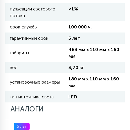
КРЕСЛА
пульсации светового
<1%
потока
6
МЕДИЦИНСКИЕ АППАРАТЫ
срок службы
100 000 ч.
гарантийный срок
5 лет
3
ОПЕРАЦИОННЫЕ СТОЛЫ
463 мм x 110 мм x 160
габариты
мм
17
вес
3,70 кг
ДИНАМИЧЕСКИЙ СВЕТ
180 мм x 110 мм x 160
установочные размеры
мм
98
СЦЕНИЧЕСКОЕ И СТУДИЙНОЕ
тип источника света
LED
АНАЛОГИ
6
ЛАЗЕРНЫЕ СИСТЕМЫ
5 лет