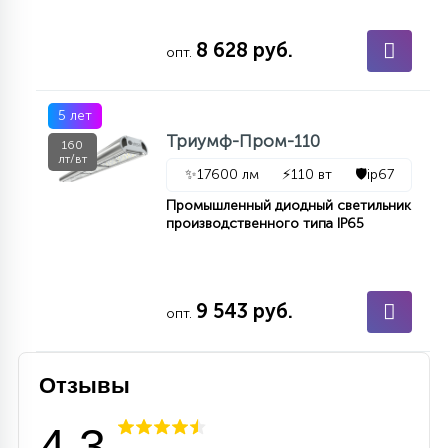
15
С УПРАВЛЕНИЕМ
8 628 руб.
опт.
41
АКСЕССУАРЫ
5 лет
Триумф-Пром-110
160
лт/вт
✨
17600 лм
⚡
110 вт
🛡️
ip67
Промышленный диодный светильник
производственного типа IP65
9 543 руб.
опт.
Отзывы
4.3