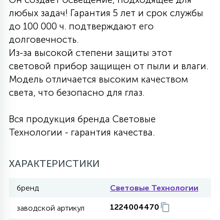
любых задач! Гарантия 5 лет и срок службы
27
135
13
ДЕРЕВЯННЫЕ
ЦИЛИНДРИЧЕСКИЕ
3D МОТИВЫ
до 100 000 ч. подтверждают его
СЕГМЕНТ
долговечность.
Из-за высокой степени защиты этот
117
568
10
144
ВОЛНИСТЫЕ
ТАБЛЕТКИ
ГИРЛЯНДЫ
световой прибор защищен от пыли и влаги.
АКСЕССУАРЫ К LED ПАНЕЛЯМ
Модель отличается высоким качеством
света, что безопасно для глаз.
669
79
БРА И ЛЮСТРЫ
ШАРЫ
Вся продукция бренда Световые
Технологии - гарантия качества.
2
САЛЮТЫ
ХАРАКТЕРИСТИКИ
17
ДЕРЕВЬЯ
бренд
Световые Технологии
1224004470
60
заводской артикул
3D ФИГУРЫ ИЗ АКРИЛА