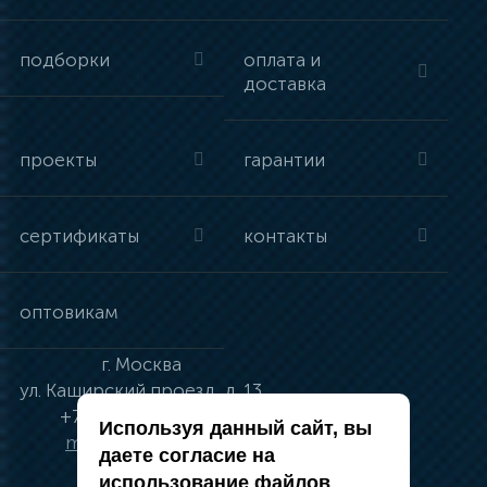
подборки
оплата и
доставка
проекты
гарантии
сертификаты
контакты
оптовикам
г.
Москва
ул.
Каширский проезд, д. 13
+7 (495) 134-41-83
Используя данный сайт, вы
moskva@vincci.ru
даете согласие на
использование файлов