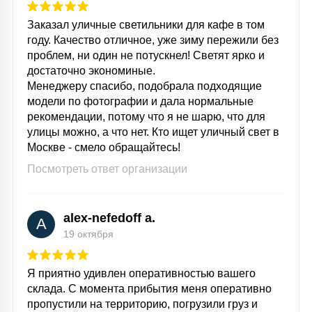
15
Заказал уличные светильники для кафе в том
С УПРАВЛЕНИЕМ
году. Качество отличное, уже зиму пережили без
проблем, ни один не потускнел! Светят ярко и
41
достаточно экономиные.
АКСЕССУАРЫ
Менеджеру спасибо, подобрала подходящие
модели по фотографии и дала нормальные
рекомендации, потому что я не шарю, что для
улицы можно, а что нет. Кто ищет уличный свет в
Москве - смело обращайтесь!
Посмотреть ответ организации
alex-nefedoff a.
A
19 октября
Я приятно удивлен оперативностью вашего
склада. С момента прибытия меня оперативно
пропустили на территорию, погрузили груз и