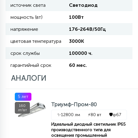
источник света
Светодиод
11
мощность (вт)
100Вт
УЛИЧНЫЕ ЕЛИ
напряжение
176-264В/50Гц
4
цветовая температура
3000К
ИНТЕРЬЕРНЫЕ ЕЛИ
срок службы
100000 ч.
12
гарантийный срок
60 мес.
КОМПЛЕКТЫ ДЛЯ ЕЛЕЙ
АНАЛОГИ
4
ВИДЕО ЗАНАВЕСЫ
5 лет
Триумф-Пром-80
160
524
лт/вт
ПРАЗДНИЧНЫЕ ФИГУРЫ-
✨
12800 лм
⚡
80 вт
🛡️
ip67
ФОНАРИКИ
Идеальный диодный светильник IP65
производственного типа для
4
освещения промышленный
КОСМЕТОЛОГИЧЕСКИЕ