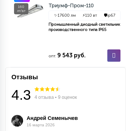
7
Триумф-Пром-110
УПРАВЛЕНИЕ СВЕТОМ
160
лт/вт
✨
17600 лм
⚡
110 вт
🛡️
ip67
Промышленный диодный светильник
34
КОМПЛЕКТУЮЩИЕ
производственного типа IP65
4
СТЕКЛЯННЫЕ
9 543 руб.
опт.
37
ПОДВЕСНЫЕ
Отзывы
4.3
12
НАПОЛЬНЫЕ
4 отзыва • 9 оценок
36
Андрей Семенычев
НАСТЕННЫЕ
16 марта 2026