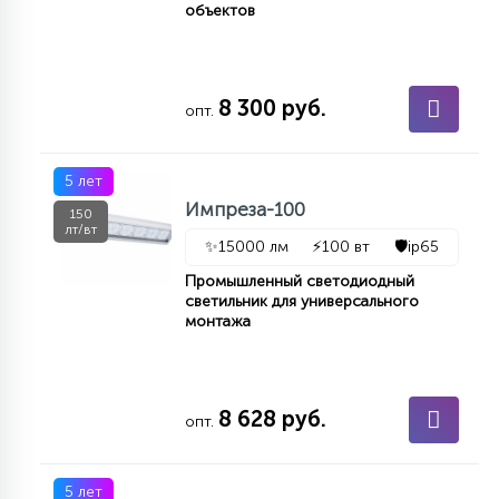
объектов
КРЕСЛА
6
МЕДИЦИНСКИЕ АППАРАТЫ
8 300 руб.
опт.
3
ОПЕРАЦИОННЫЕ СТОЛЫ
5 лет
Импреза-100
150
лт/вт
✨
15000 лм
⚡
100 вт
🛡️
ip65
17
ДИНАМИЧЕСКИЙ СВЕТ
Промышленный светодиодный
светильник для универсального
монтажа
98
СЦЕНИЧЕСКОЕ И СТУДИЙНОЕ
8 628 руб.
опт.
6
ЛАЗЕРНЫЕ СИСТЕМЫ
5 лет