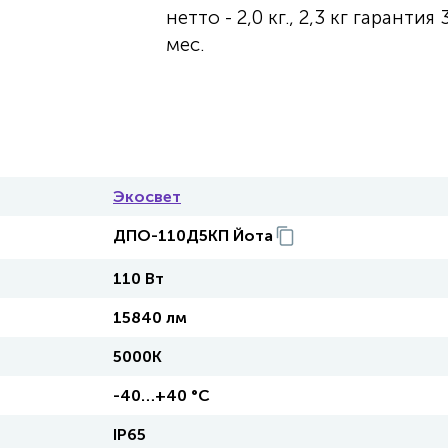
нетто - 2,0 кг., 2,3 кг гарантия 
мес.
Экосвет
ДПО-110Д5КП Йота
110 Вт
15840 лм
5000К
-40…+40 °С
IP65