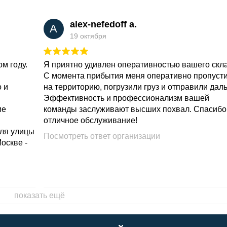
alex-nefedoff a.
A
19 октября
м году.
Я приятно удивлен оперативностью вашего скл
С момента прибытия меня оперативно пропуст
о и
на территорию, погрузили груз и отправили дал
Эффективность и профессионализм вашей
ие
команды заслуживают высших похвал. Спасибо
отличное обслуживание!
для улицы
Посмотреть ответ организации
Москве -
показать ещё