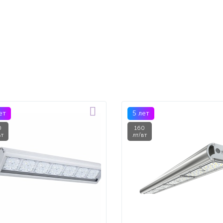
ет
5 лет
0
160
вт
лт/вт