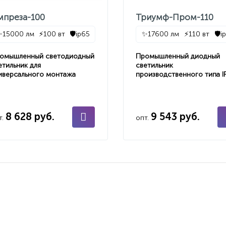
мпреза-100
Триумф-Пром-110
✨
15000 лм
⚡
100 вт
🛡️
ip65
✨
17600 лм
⚡
110 вт
🛡️
i
омышленный светодиодный
Промышленный диодный
етильник для
светильник
иверсального монтажа
производственного типа I
8 628 руб.
9 543 руб.
т.
опт.