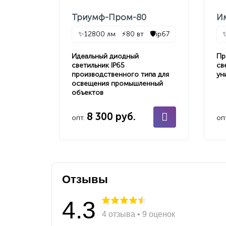
Триумф-Пром-80
И
✨
12800 лм
⚡
80 вт
🛡️
ip67
Идеальный диодный
Пр
светильник IP65
св
производственного типа для
ун
освещения промышленный
объектов
8 300 руб.
опт.
оп
Отзывы
4.3
4 отзыва • 9 оценок