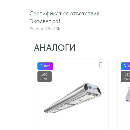
Сертификат соответствия
Экосвет.pdf
Размер: 770.7 КБ
АНАЛОГИ
5 лет
5 л
160
15
лт/вт
лт/