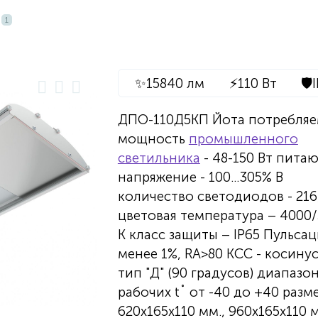
1
✨
15840 лм
⚡
110 Вт
🛡️
ДПО-110Д5КП Йота потребляе
мощность
промышленного
светильника
- 48-150 Вт пита
напряжение - 100...305% В
количество светодиодов - 216
цветовая температура – 4000
К класс защиты – IP65 Пульсац
менее 1%, RA>80 КСС - косину
тип "Д" (90 градусов) диапазо
рабочих t˚ от -40 до +40 разм
620х165х110 мм., 960х165х110 