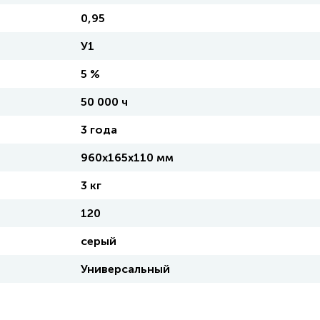
0,95
У1
5 %
50 000 ч
3 года
960х165х110 мм
3 кг
120
серый
Универсальный