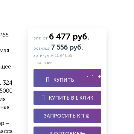
IP65
6 477 руб.
опт, от
7 556 руб.
розница
мая
артикул: v-1094035
в наличии
ющее
-
+
КУПИТЬ
, 324
/5000
КУПИТЬ В 1 КЛИК
ия
сная
н
ЗАПРОСИТЬ КП 📄
ер –
масса
Я ОПТОВИК🔑