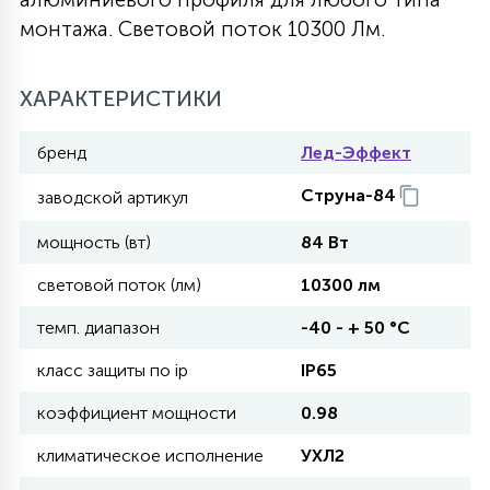
монтажа. Световой поток 10300 Лм.
27
135
13
ДЕРЕВЯННЫЕ
ЦИЛИНДРИЧЕСКИЕ
3D МОТИВЫ
СЕГМЕНТ
ХАРАКТЕРИСТИКИ
117
568
10
144
ВОЛНИСТЫЕ
ТАБЛЕТКИ
ГИРЛЯНДЫ
АКСЕССУАРЫ К LED ПАНЕЛЯМ
бренд
Лед-Эффект
Струна-84
заводской артикул
669
79
БРА И ЛЮСТРЫ
ШАРЫ
мощность (вт)
84 Вт
световой поток (лм)
10300 лм
2
САЛЮТЫ
темп. диапазон
-40 - + 50 °С
класс защиты по ip
IP65
17
ДЕРЕВЬЯ
коэффициент мощности
0.98
климатическое исполнение
УХЛ2
60
3D ФИГУРЫ ИЗ АКРИЛА