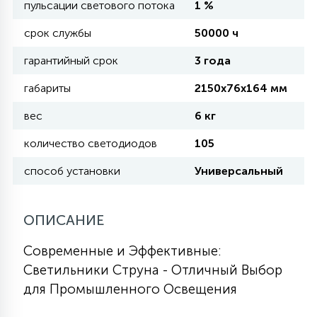
пульсации светового потока
1 %
срок службы
50000 ч
11
УЛИЧНЫЕ ЕЛИ
гарантийный срок
3 года
габариты
2150х76х164 мм
4
ИНТЕРЬЕРНЫЕ ЕЛИ
вес
6 кг
количество светодиодов
105
12
КОМПЛЕКТЫ ДЛЯ ЕЛЕЙ
способ установки
Универсальный
4
ВИДЕО ЗАНАВЕСЫ
ОПИСАНИЕ
Современные и Эффективные:
524
ПРАЗДНИЧНЫЕ ФИГУРЫ-
Светильники Струна - Отличный Выбор
ФОНАРИКИ
для Промышленного Освещения
4
КОСМЕТОЛОГИЧЕСКИЕ