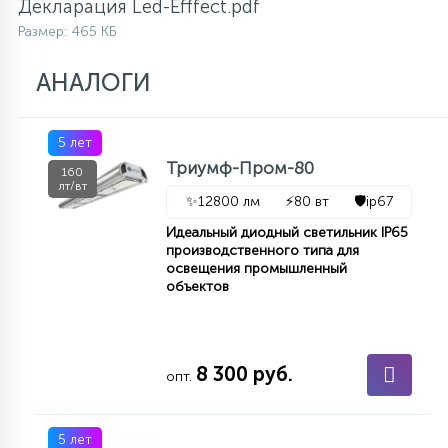
Декларация Led-Efffect.pdf
Размер: 465 КБ
АНАЛОГИ
5 лет
Триумф-Пром-80
160
лт/вт
✨
12800 лм
⚡
80 вт
🛡️
ip67
Идеальный диодный светильник IP65
производственного типа для
освещения промышленный
объектов
8 300 руб.
опт.
5 лет