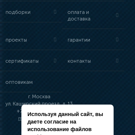
подборки
оплата и
доставка
проекты
гарантии
сертификаты
контакты
оптовикам
г.
Москва
ул.
Каширский проезд, д. 13
+7 (495) 134-41-83
Используя данный сайт, вы
moskva@vincci.ru
даете согласие на
использование файлов