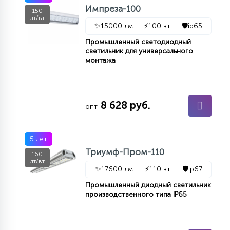
Импреза-100
150
лт/вт
✨
15000 лм
⚡
100 вт
🛡️
ip65
Промышленный светодиодный
светильник для универсального
монтажа
8 628 руб.
опт.
5 лет
Триумф-Пром-110
160
лт/вт
✨
17600 лм
⚡
110 вт
🛡️
ip67
Промышленный диодный светильник
производственного типа IP65