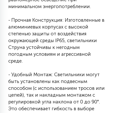
7
УПРАВЛЕНИЕ СВЕТОМ
минимальном энергопотреблении.
- Прочная Конструкция: Изготовленные в
34
КОМПЛЕКТУЮЩИЕ
алюминиевых корпусах с высокой
степенью защиты от воздействия
окружающей среды IP65, светильники
4
СТЕКЛЯННЫЕ
Струна устойчивы к негодным
погодным условиям и агрессивной
среде.
37
ПОДВЕСНЫЕ
- Удобный Монтаж: Светильники могут
12
быть установлены как подвесным
НАПОЛЬНЫЕ
способом (с использованием тросов или
цепей), так и накладным монтажом с
36
регулировкой угла наклона от 0 до 90°.
НАСТЕННЫЕ
Это обеспечивает гибкость в выборе