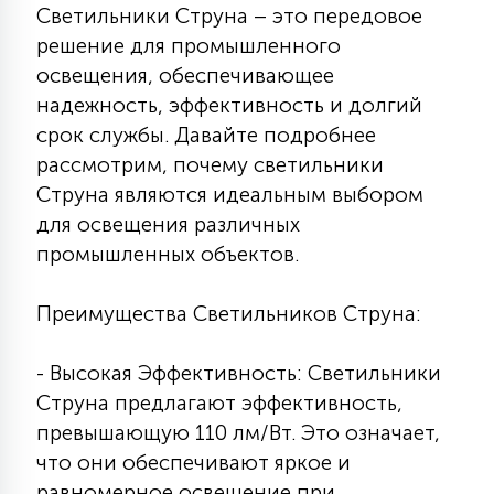
Светильники Струна – это передовое
КРЕСЛА
решение для промышленного
освещения, обеспечивающее
6
МЕДИЦИНСКИЕ АППАРАТЫ
надежность, эффективность и долгий
срок службы. Давайте подробнее
рассмотрим, почему светильники
3
ОПЕРАЦИОННЫЕ СТОЛЫ
Струна являются идеальным выбором
для освещения различных
17
промышленных объектов.
ДИНАМИЧЕСКИЙ СВЕТ
Преимущества Светильников Струна:
98
СЦЕНИЧЕСКОЕ И СТУДИЙНОЕ
- Высокая Эффективность: Светильники
Струна предлагают эффективность,
6
превышающую 110 лм/Вт. Это означает,
ЛАЗЕРНЫЕ СИСТЕМЫ
что они обеспечивают яркое и
равномерное освещение при