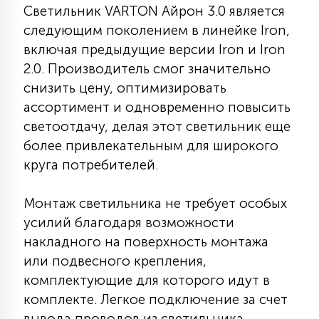
7
Светильник VARTON Айрон 3.0 является
УПРАВЛЕНИЕ СВЕТОМ
следующим поколением в линейке Iron,
включая предыдущие версии Iron и Iron
34
2.0. Производитель смог значительно
КОМПЛЕКТУЮЩИЕ
снизить цену, оптимизировать
ассортимент и одновременно повысить
4
светоотдачу, делая этот светильник еще
СТЕКЛЯННЫЕ
более привлекательным для широкого
круга потребителей.
37
ПОДВЕСНЫЕ
Монтаж светильника не требует особых
усилий благодаря возможности
12
НАПОЛЬНЫЕ
накладного на поверхность монтажа
или подвесного крепления,
комплектующие для которого идут в
36
НАСТЕННЫЕ
комплекте. Легкое подключение за счет
вывода проводов из светильника