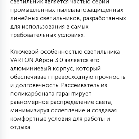
светильник является частью серии
КРЕСЛА
промышленных пылевлагозащищенных
линейных светильников, разработанных
6
для использования в самых
МЕДИЦИНСКИЕ АППАРАТЫ
требовательных условиях.
3
ОПЕРАЦИОННЫЕ СТОЛЫ
Ключевой особенностью светильника
VARTON Айрон 3.0 является его
алюминиевый корпус, который
17
ДИНАМИЧЕСКИЙ СВЕТ
обеспечивает превосходную прочность
и долговечность. Рассеиватель из
поликарбоната гарантирует
98
СЦЕНИЧЕСКОЕ И СТУДИЙНОЕ
равномерное распределение света,
минимизируя ослепление и создавая
комфортные условия для работы и
6
ЛАЗЕРНЫЕ СИСТЕМЫ
отдыха.