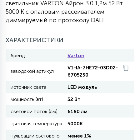
светильник VARTON Айрон 3.0 1,2м 52 Вт
27
5000 K с опаловым рассеивателем
135
13
ДЕРЕВЯННЫЕ
ЦИЛИНДРИЧЕСКИЕ
3D МОТИВЫ
СЕГМЕНТ
диммируемый по протоколу DALI
117
568
10
144
ВОЛНИСТЫЕ
ХАРАКТЕРИСТИКИ
ТАБЛЕТКИ
ГИРЛЯНДЫ
АКСЕССУАРЫ К LED ПАНЕЛЯМ
бренд
Varton
669
79
БРА И ЛЮСТРЫ
ШАРЫ
V1-IA-7HE72-03D02-
заводской артикул
6705250
2
источник света
LED модуль
САЛЮТЫ
мощность (вт)
52 Вт
17
световой поток (лм)
6180 лм
ДЕРЕВЬЯ
цветовая температура
5000K
60
пульсации светового
менее 1%
3D ФИГУРЫ ИЗ АКРИЛА