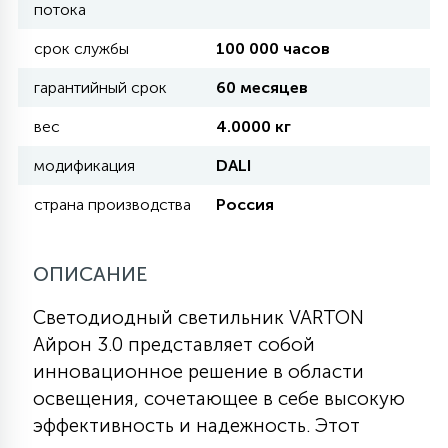
потока
срок службы
100 000 часов
11
УЛИЧНЫЕ ЕЛИ
гарантийный срок
60 месяцев
вес
4.0000 кг
4
ИНТЕРЬЕРНЫЕ ЕЛИ
модификация
DALI
страна производства
Россия
12
КОМПЛЕКТЫ ДЛЯ ЕЛЕЙ
ОПИСАНИЕ
4
ВИДЕО ЗАНАВЕСЫ
Светодиодный светильник VARTON
Айрон 3.0 представляет собой
524
ПРАЗДНИЧНЫЕ ФИГУРЫ-
инновационное решение в области
ФОНАРИКИ
освещения, сочетающее в себе высокую
эффективность и надежность. Этот
4
КОСМЕТОЛОГИЧЕСКИЕ