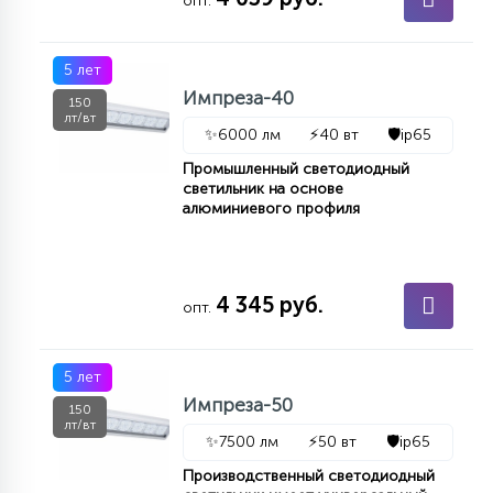
опт.
5 лет
Импреза-40
150
лт/вт
✨
6000 лм
⚡
40 вт
🛡️
ip65
Промышленный светодиодный
светильник на основе
алюминиевого профиля
4 345 руб.
опт.
5 лет
Импреза-50
150
лт/вт
✨
7500 лм
⚡
50 вт
🛡️
ip65
Производственный светодиодный