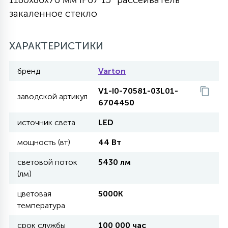
закаленное стекло
27
135
13
ДЕРЕВЯННЫЕ
ЦИЛИНДРИЧЕСКИЕ
3D МОТИВЫ
СЕГМЕНТ
ХАРАКТЕРИСТИКИ
117
568
10
144
ВОЛНИСТЫЕ
ТАБЛЕТКИ
ГИРЛЯНДЫ
АКСЕССУАРЫ К LED ПАНЕЛЯМ
бренд
Varton
V1-I0-70581-03L01-
669
заводской артикул
79
БРА И ЛЮСТРЫ
6704450
ШАРЫ
источник света
LED
2
мощность (вт)
44 Вт
САЛЮТЫ
световой поток
5430 лм
(лм)
17
ДЕРЕВЬЯ
цветовая
5000K
температура
60
3D ФИГУРЫ ИЗ АКРИЛА
срок службы
100 000 час