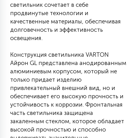
светильник сочетает в себе
КРЕСЛА
продвинутые технологии и
качественные материалы, обеспечивая
6
МЕДИЦИНСКИЕ АППАРАТЫ
долговечность и эффективность
освещения.
3
ОПЕРАЦИОННЫЕ СТОЛЫ
Конструкция светильника VARTON
Айрон GL представлена анодированным
17
алюминиевым корпусом, который не
ДИНАМИЧЕСКИЙ СВЕТ
только придает изделию
привлекательный внешний вид, но и
98
обеспечивает его высокую прочность и
СЦЕНИЧЕСКОЕ И СТУДИЙНОЕ
устойчивость к коррозии. Фронтальная
часть светильника защищена
6
закаленным стеклом, которое обладает
ЛАЗЕРНЫЕ СИСТЕМЫ
высокой прочностью и способно
выдерживать значительные