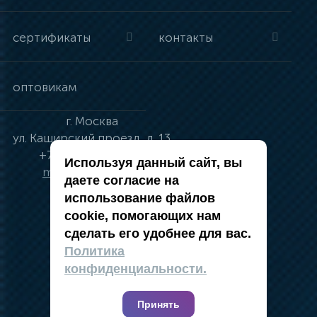
сертификаты
контакты
оптовикам
г.
Москва
ул.
Каширский проезд, д. 13
+7 (495) 134-41-83
Используя данный сайт, вы
moskva@vincci.ru
даете согласие на
использование файлов
cookie, помогающих нам
сделать его удобнее для вас.
политика в отношении обработки
Политика
персональных данных
конфиденциальности.
публичная оферта
карта сайта
Принять
2019 — 2026 @ Компания Vincci