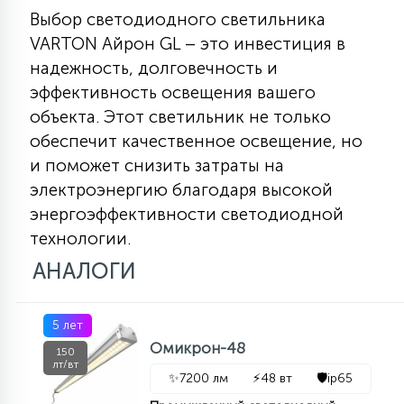
Выбор светодиодного светильника
VARTON Айрон GL – это инвестиция в
надежность, долговечность и
эффективность освещения вашего
объекта. Этот светильник не только
обеспечит качественное освещение, но
и поможет снизить затраты на
электроэнергию благодаря высокой
энергоэффективности светодиодной
технологии.
АНАЛОГИ
5 лет
Омикрон-48
150
лт/вт
✨
7200 лм
⚡
48 вт
🛡️
ip65