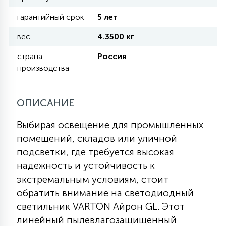
гарантийный срок
5 лет
11
УЛИЧНЫЕ ЕЛИ
вес
4.3500 кг
страна
Россия
4
производства
ИНТЕРЬЕРНЫЕ ЕЛИ
ОПИСАНИЕ
12
КОМПЛЕКТЫ ДЛЯ ЕЛЕЙ
Выбирая освещение для промышленных
помещений, складов или уличной
4
ВИДЕО ЗАНАВЕСЫ
подсветки, где требуется высокая
надежность и устойчивость к
экстремальным условиям, стоит
524
ПРАЗДНИЧНЫЕ ФИГУРЫ-
обратить внимание на светодиодный
ФОНАРИКИ
светильник VARTON Айрон GL. Этот
линейный пылевлагозащищенный
4
КОСМЕТОЛОГИЧЕСКИЕ