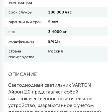
температура
срок службы
100 000 час
11
УЛИЧНЫЕ ЕЛИ
гарантийный срок
5 лет
вес
3.4000 кг
4
ИНТЕРЬЕРНЫЕ ЕЛИ
модификация
EM 1h
страна
Россия
12
КОМПЛЕКТЫ ДЛЯ ЕЛЕЙ
производства
4
ОПИСАНИЕ
ВИДЕО ЗАНАВЕСЫ
Светодиодный светильник VARTON
524
ПРАЗДНИЧНЫЕ ФИГУРЫ-
Айрон 2.0 представляет собой
ФОНАРИКИ
высококачественное осветительное
устройство, разработанное с учетом
4
КОСМЕТОЛОГИЧЕСКИЕ