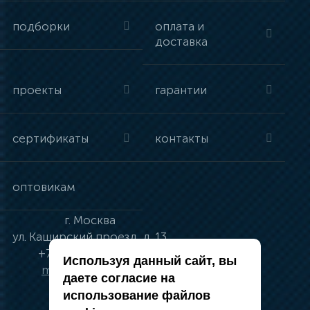
подборки
оплата и
доставка
проекты
гарантии
сертификаты
контакты
оптовикам
г.
Москва
ул.
Каширский проезд, д. 13
+7 (495) 134-41-83
Используя данный сайт, вы
moskva@vincci.ru
даете согласие на
использование файлов