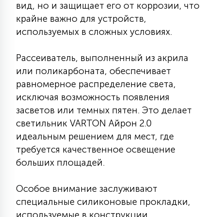
вид, но и защищает его от коррозии, что
7
УПРАВЛЕНИЕ СВЕТОМ
крайне важно для устройств,
используемых в сложных условиях.
34
КОМПЛЕКТУЮЩИЕ
Рассеиватель, выполненный из акрила
или поликарбоната, обеспечивает
4
равномерное распределение света,
СТЕКЛЯННЫЕ
исключая возможность появления
засветов или темных пятен. Это делает
37
светильник VARTON Айрон 2.0
ПОДВЕСНЫЕ
идеальным решением для мест, где
требуется качественное освещение
12
НАПОЛЬНЫЕ
больших площадей.
Особое внимание заслуживают
36
НАСТЕННЫЕ
специальные силиконовые прокладки,
используемые в конструкции