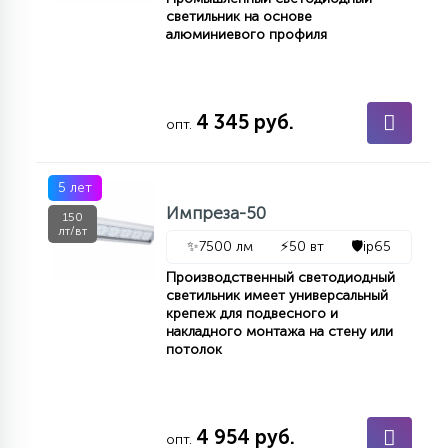
светильник на основе
алюминиевого профиля
4 345 руб.
опт.
5 лет
Импреза-50
150
лт/вт
✨
7500 лм
⚡
50 вт
🛡️
ip65
Производственный светодиодный
светильник имеет универсальный
крепеж для подвесного и
накладного монтажа на стену или
потолок
4 954 руб.
опт.