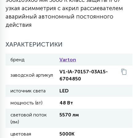
узкая асимметрия с акрил рассиевателем
27
135
13
ДЕРЕВЯННЫЕ
ЦИЛИНДРИЧЕСКИЕ
3D МОТИВЫ
аварийный автономный постоянного
СЕГМЕНТ
действия
117
568
10
144
ВОЛНИСТЫЕ
ТАБЛЕТКИ
ГИРЛЯНДЫ
АКСЕССУАРЫ К LED ПАНЕЛЯМ
ХАРАКТЕРИСТИКИ
669
79
бренд
Varton
БРА И ЛЮСТРЫ
ШАРЫ
V1-IA-70157-03A15-
заводской артикул
6704850
2
САЛЮТЫ
источник света
LED
мощность (вт)
48 Вт
17
ДЕРЕВЬЯ
световой поток
5570 лм
(лм)
60
цветовая
5000K
3D ФИГУРЫ ИЗ АКРИЛА