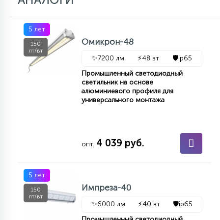
5 лет
Омикрон-48
150
лт/вт
✨
7200 лм
⚡
48 вт
🛡️
ip65
Промышленный светодиодный
светильник на основе
алюминиевого профиля для
универсального монтажа
4 039 руб.
опт.
5 лет
Импреза-40
150
лт/вт
✨
6000 лм
⚡
40 вт
🛡️
ip65
Промышленный светодиодный