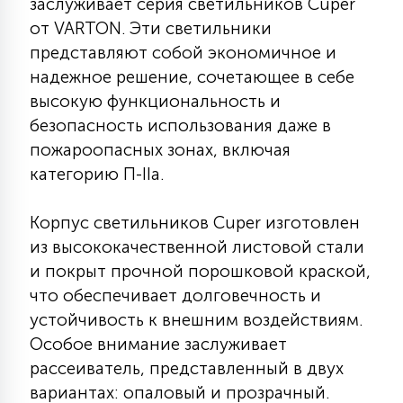
заслуживает серия светильников Cuper
КРЕСЛА
от VARTON. Эти светильники
представляют собой экономичное и
6
надежное решение, сочетающее в себе
МЕДИЦИНСКИЕ АППАРАТЫ
высокую функциональность и
безопасность использования даже в
3
ОПЕРАЦИОННЫЕ СТОЛЫ
пожароопасных зонах, включая
категорию П-IIа.
17
ДИНАМИЧЕСКИЙ СВЕТ
Корпус светильников Cuper изготовлен
из высококачественной листовой стали
и покрыт прочной порошковой краской,
98
СЦЕНИЧЕСКОЕ И СТУДИЙНОЕ
что обеспечивает долговечность и
устойчивость к внешним воздействиям.
Особое внимание заслуживает
6
ЛАЗЕРНЫЕ СИСТЕМЫ
рассеиватель, представленный в двух
вариантах: опаловый и прозрачный.