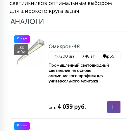
светильников оптимальным выбором
для широкого круга задач.
АНАЛОГИ
5 лет
Омикрон-48
150
лт/вт
✨
7200 лм
⚡
48 вт
🛡️
ip65
Промышленный светодиодный
светильник на основе
алюминиевого профиля для
универсального монтажа
4 039 руб.
опт.
5 лет