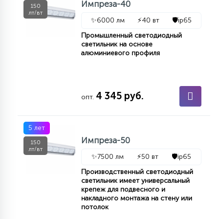
Импреза-40
150
лт/вт
✨
6000 лм
⚡
40 вт
🛡️
ip65
Промышленный светодиодный
светильник на основе
алюминиевого профиля
4 345 руб.
опт.
5 лет
Импреза-50
150
лт/вт
✨
7500 лм
⚡
50 вт
🛡️
ip65
Производственный светодиодный
светильник имеет универсальный
крепеж для подвесного и
накладного монтажа на стену или
потолок