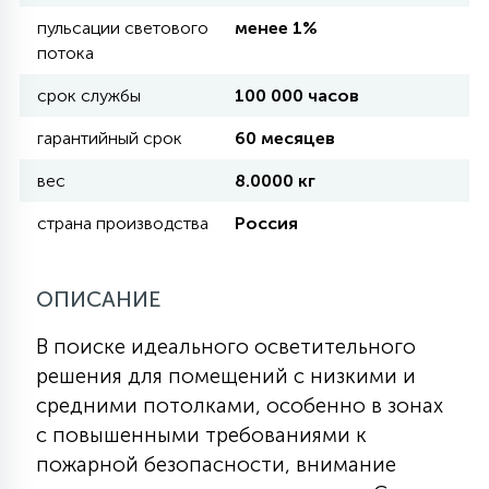
пульсации светового
менее 1%
потока
11
УЛИЧНЫЕ ЕЛИ
срок службы
100 000 часов
гарантийный срок
60 месяцев
4
ИНТЕРЬЕРНЫЕ ЕЛИ
вес
8.0000 кг
страна производства
Россия
12
КОМПЛЕКТЫ ДЛЯ ЕЛЕЙ
ОПИСАНИЕ
4
ВИДЕО ЗАНАВЕСЫ
В поиске идеального осветительного
решения для помещений с низкими и
524
ПРАЗДНИЧНЫЕ ФИГУРЫ-
средними потолками, особенно в зонах
ФОНАРИКИ
с повышенными требованиями к
пожарной безопасности, внимание
4
КОСМЕТОЛОГИЧЕСКИЕ