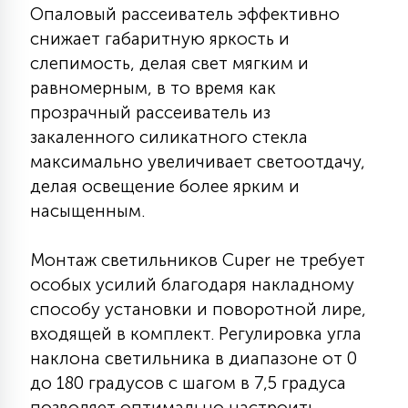
7
Опаловый рассеиватель эффективно
УПРАВЛЕНИЕ СВЕТОМ
снижает габаритную яркость и
слепимость, делая свет мягким и
34
равномерным, в то время как
КОМПЛЕКТУЮЩИЕ
прозрачный рассеиватель из
закаленного силикатного стекла
4
максимально увеличивает светоотдачу,
СТЕКЛЯННЫЕ
делая освещение более ярким и
насыщенным.
37
ПОДВЕСНЫЕ
Монтаж светильников Cuper не требует
особых усилий благодаря накладному
12
НАПОЛЬНЫЕ
способу установки и поворотной лире,
входящей в комплект. Регулировка угла
наклона светильника в диапазоне от 0
36
НАСТЕННЫЕ
до 180 градусов с шагом в 7,5 градуса
позволяет оптимально настроить