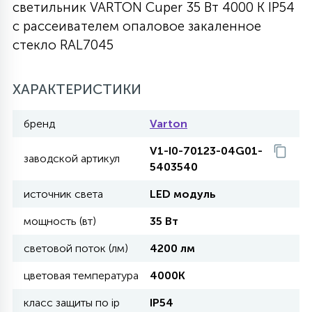
светильник VARTON Cuper 35 Вт 4000 K IP54
27
с рассеивателем опаловое закаленное
135
13
ДЕРЕВЯННЫЕ
ЦИЛИНДРИЧЕСКИЕ
3D МОТИВЫ
СЕГМЕНТ
стекло RAL7045
117
568
10
144
ВОЛНИСТЫЕ
ХАРАКТЕРИСТИКИ
ТАБЛЕТКИ
ГИРЛЯНДЫ
АКСЕССУАРЫ К LED ПАНЕЛЯМ
бренд
Varton
669
79
БРА И ЛЮСТРЫ
ШАРЫ
V1-I0-70123-04G01-
заводской артикул
5403540
2
источник света
LED модуль
САЛЮТЫ
мощность (вт)
35 Вт
17
световой поток (лм)
4200 лм
ДЕРЕВЬЯ
цветовая температура
4000K
60
класс защиты по ip
IP54
3D ФИГУРЫ ИЗ АКРИЛА