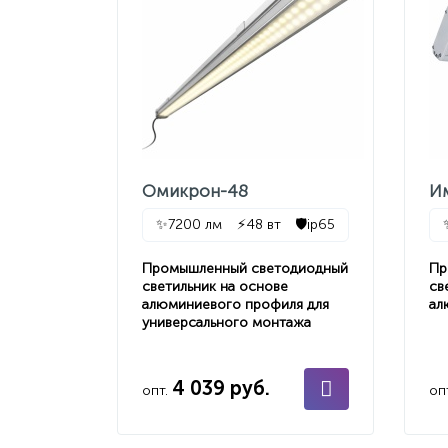
Омикрон-48
И
✨
7200 лм
⚡
48 вт
🛡️
ip65
Промышленный светодиодный
Пр
светильник на основе
св
алюминиевого профиля для
ал
универсального монтажа
4 039 руб.
опт.
оп