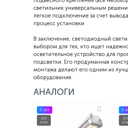
подвесного крепления (все необход
светильник универсальным решение
легкое подключение за счет вывод
процесс установки.
В заключение, светодиодный свети
выбором для тех, кто ищет надежн
осветительное устройство для пр
подсветки. Его продуманная конст
монтажа делают его одним из луч
оборудования.
АНАЛОГИ
5 лет
5 л
150
15
лт/вт
лт/