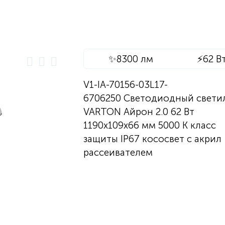
✨
8300 лм
⚡
62 В
V1-IA-70156-03L17-
6706250 Светодиодный свети
VARTON Айрон 2.0 62 Вт
1190х109х66 мм 5000 K класс
защиты IP67 кососвет с акрил
рассеивателем