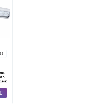
p65
пеж
ого
олок