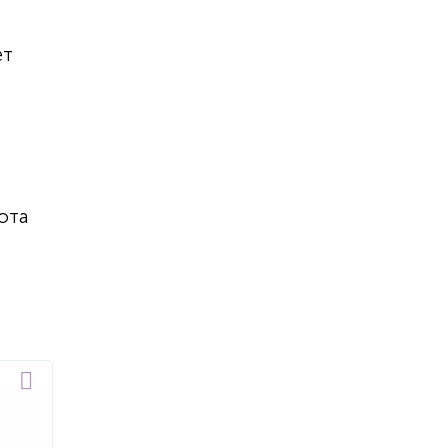
т
ет
ота