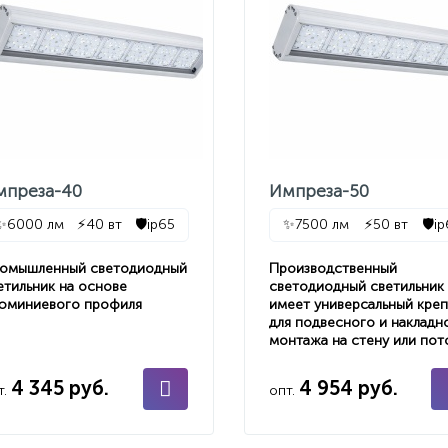
мпреза-40
Импреза-50
✨
6000 лм
⚡
40 вт
🛡️
ip65
✨
7500 лм
⚡
50 вт
🛡️
i
омышленный светодиодный
Производственный
етильник на основе
светодиодный светильник
юминиевого профиля
имеет универсальный кре
для подвесного и накладн
монтажа на стену или пот
4 345 руб.
4 954 руб.
т.
опт.