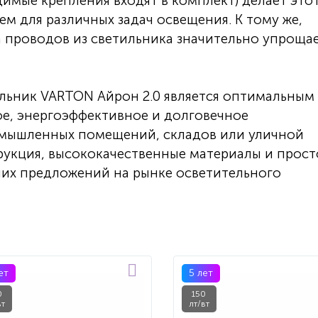
имые крепления входят в комплект) делает это
м для различных задач освещения. К тому же,
а проводов из светильника значительно упроща
льник VARTON Айрон 2.0 является оптимальным
ое, энергоэффективное и долговечное
омышленных помещений, складов или уличной
рукция, высококачественные материалы и прост
ших предложений на рынке осветительного
ет
5 лет
0
150
вт
лт/вт