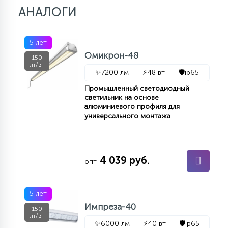
АНАЛОГИ
5 лет
Омикрон-48
150
лт/вт
✨
7200 лм
⚡
48 вт
🛡️
ip65
Промышленный светодиодный
светильник на основе
алюминиевого профиля для
универсального монтажа
4 039 руб.
опт.
5 лет
Импреза-40
150
лт/вт
✨
6000 лм
⚡
40 вт
🛡️
ip65