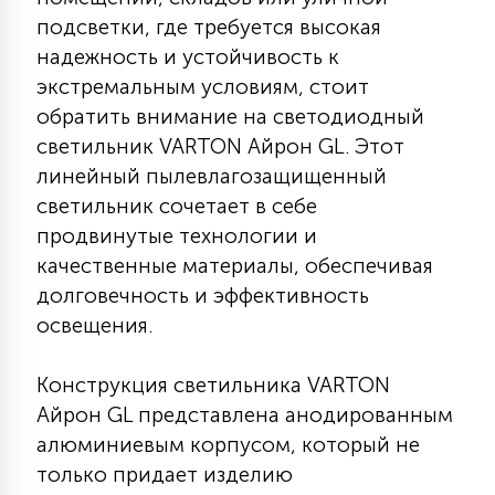
КРЕСЛА
подсветки, где требуется высокая
надежность и устойчивость к
6
экстремальным условиям, стоит
МЕДИЦИНСКИЕ АППАРАТЫ
обратить внимание на светодиодный
светильник VARTON Айрон GL. Этот
3
линейный пылевлагозащищенный
ОПЕРАЦИОННЫЕ СТОЛЫ
светильник сочетает в себе
продвинутые технологии и
17
качественные материалы, обеспечивая
ДИНАМИЧЕСКИЙ СВЕТ
долговечность и эффективность
освещения.
98
СЦЕНИЧЕСКОЕ И СТУДИЙНОЕ
Конструкция светильника VARTON
Айрон GL представлена анодированным
6
ЛАЗЕРНЫЕ СИСТЕМЫ
алюминиевым корпусом, который не
только придает изделию