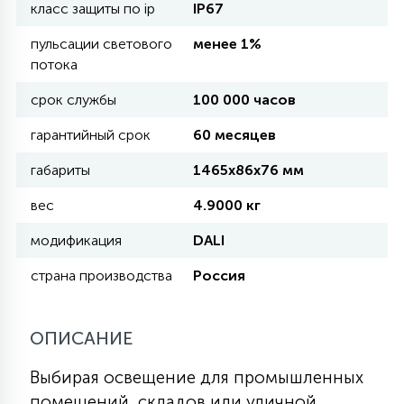
класс защиты по ip
IP67
пульсации светового
менее 1%
11
УЛИЧНЫЕ ЕЛИ
потока
срок службы
100 000 часов
4
ИНТЕРЬЕРНЫЕ ЕЛИ
гарантийный срок
60 месяцев
габариты
1465х86х76 мм
12
КОМПЛЕКТЫ ДЛЯ ЕЛЕЙ
вес
4.9000 кг
модификация
DALI
4
ВИДЕО ЗАНАВЕСЫ
страна производства
Россия
524
ПРАЗДНИЧНЫЕ ФИГУРЫ-
ОПИСАНИЕ
ФОНАРИКИ
Выбирая освещение для промышленных
4
КОСМЕТОЛОГИЧЕСКИЕ
помещений, складов или уличной