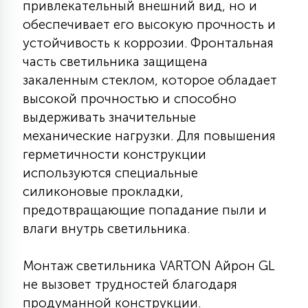
привлекательный внешний вид, но и
7
УПРАВЛЕНИЕ СВЕТОМ
обеспечивает его высокую прочность и
устойчивость к коррозии. Фронтальная
34
часть светильника защищена
КОМПЛЕКТУЮЩИЕ
закаленным стеклом, которое обладает
высокой прочностью и способно
4
выдерживать значительные
СТЕКЛЯННЫЕ
механические нагрузки. Для повышения
герметичности конструкции
37
используются специальные
ПОДВЕСНЫЕ
силиконовые прокладки,
предотвращающие попадание пыли и
12
влаги внутрь светильника.
НАПОЛЬНЫЕ
Монтаж светильника VARTON Айрон GL
36
НАСТЕННЫЕ
не вызовет трудностей благодаря
продуманной конструкции.