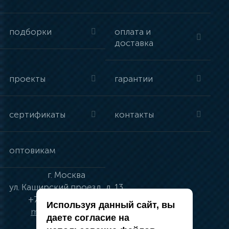
подборки
оплата и
доставка
проекты
гарантии
сертификаты
контакты
оптовикам
г.
Москва
ул.
Каширский проезд, д. 13
+7 (495) 134-41-83
Используя данный сайт, вы
moskva@vincci.ru
даете согласие на