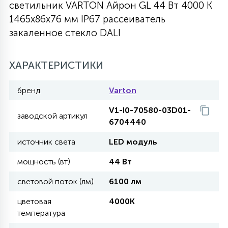
светильник VARTON Айрон GL 44 Вт 4000 K
27
1465х86х76 мм IP67 рассеиватель
135
13
ДЕРЕВЯННЫЕ
ЦИЛИНДРИЧЕСКИЕ
3D МОТИВЫ
СЕГМЕНТ
закаленное стекло DALI
117
568
10
144
ВОЛНИСТЫЕ
ХАРАКТЕРИСТИКИ
ТАБЛЕТКИ
ГИРЛЯНДЫ
АКСЕССУАРЫ К LED ПАНЕЛЯМ
бренд
Varton
669
79
БРА И ЛЮСТРЫ
ШАРЫ
V1-I0-70580-03D01-
заводской артикул
6704440
2
источник света
LED модуль
САЛЮТЫ
мощность (вт)
44 Вт
17
световой поток (лм)
6100 лм
ДЕРЕВЬЯ
цветовая
4000K
температура
60
3D ФИГУРЫ ИЗ АКРИЛА