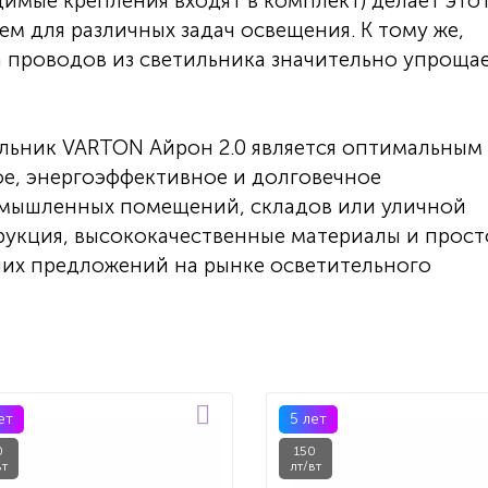
имые крепления входят в комплект) делает это
м для различных задач освещения. К тому же,
а проводов из светильника значительно упроща
льник VARTON Айрон 2.0 является оптимальным
ое, энергоэффективное и долговечное
омышленных помещений, складов или уличной
рукция, высококачественные материалы и прост
ших предложений на рынке осветительного
ет
5 лет
0
150
вт
лт/вт