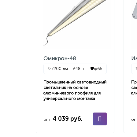
Омикрон-48
И
✨
7200 лм
⚡
48 вт
🛡️
ip65
Промышленный светодиодный
Пр
светильник на основе
св
алюминиевого профиля для
ал
универсального монтажа
4 039 руб.
опт.
оп