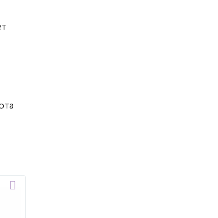
т
ет
ота