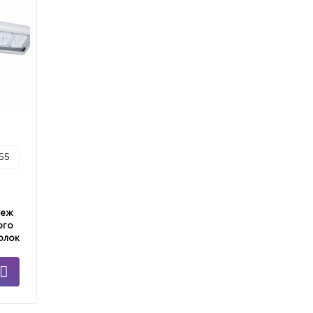
p65
пеж
ого
олок