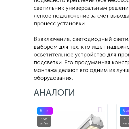
подвесного крепления (все необход
светильник универсальным решение
легкое подключение за счет вывод
процесс установки.
В заключение, светодиодный свети
выбором для тех, кто ищет надежн
осветительное устройство для пр
подсветки. Его продуманная конст
монтажа делают его одним из луч
оборудования.
АНАЛОГИ
5 лет
5 л
150
15
лт/вт
лт/