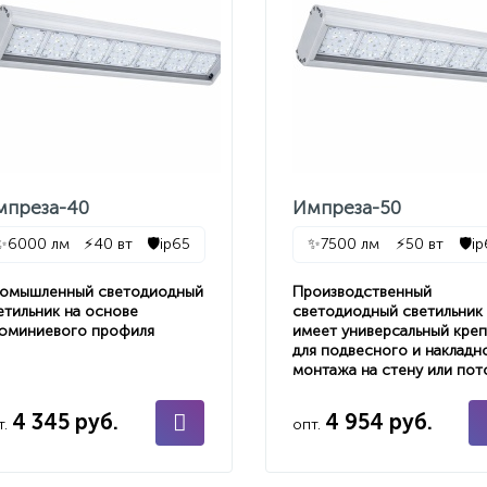
мпреза-40
Импреза-50
✨
6000 лм
⚡
40 вт
🛡️
ip65
✨
7500 лм
⚡
50 вт
🛡️
i
омышленный светодиодный
Производственный
етильник на основе
светодиодный светильник
юминиевого профиля
имеет универсальный кре
для подвесного и накладн
монтажа на стену или пот
4 345 руб.
4 954 руб.
т.
опт.