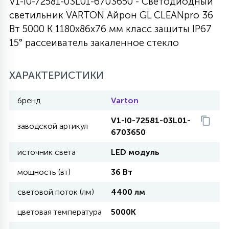
V1-I0-72581-03L01-6703650 - Светодиодный
светильник VARTON Айрон GL CLEANpro 36
27
135
13
ДЕРЕВЯННЫЕ
ЦИЛИНДРИЧЕСКИЕ
3D МОТИВЫ
Вт 5000 K 1180х86х76 мм класс защиты IP67
СЕГМЕНТ
15° рассеиватель закаленное стекло
117
568
10
144
ВОЛНИСТЫЕ
ТАБЛЕТКИ
ГИРЛЯНДЫ
АКСЕССУАРЫ К LED ПАНЕЛЯМ
ХАРАКТЕРИСТИКИ
669
79
бренд
Varton
БРА И ЛЮСТРЫ
ШАРЫ
V1-I0-72581-03L01-
заводской артикул
6703650
2
САЛЮТЫ
источник света
LED модуль
мощность (вт)
36 Вт
17
ДЕРЕВЬЯ
световой поток (лм)
4400 лм
цветовая температура
5000K
60
3D ФИГУРЫ ИЗ АКРИЛА