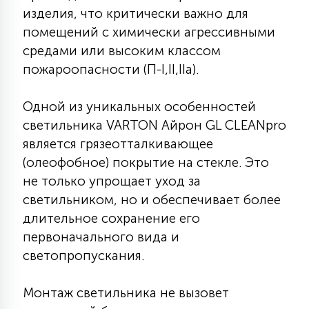
7
изделия, что критически важно для
УПРАВЛЕНИЕ СВЕТОМ
помещений с химически агрессивными
средами или высоким классом
34
пожароопасности (П-I,II,IIа).
КОМПЛЕКТУЮЩИЕ
Одной из уникальных особенностей
4
СТЕКЛЯННЫЕ
светильника VARTON Айрон GL CLEANpro
является грязеотталкивающее
(олеофобное) покрытие на стекле. Это
37
ПОДВЕСНЫЕ
не только упрощает уход за
светильником, но и обеспечивает более
длительное сохранение его
12
НАПОЛЬНЫЕ
первоначального вида и
светопропускания.
36
НАСТЕННЫЕ
Монтаж светильника не вызовет