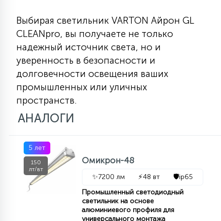
Выбирая светильник VARTON Айрон GL
CLEANpro, вы получаете не только
надежный источник света, но и
уверенность в безопасности и
долговечности освещения ваших
промышленных или уличных
пространств.
АНАЛОГИ
5 лет
Омикрон-48
150
лт/вт
✨
7200 лм
⚡
48 вт
🛡️
ip65
Промышленный светодиодный
светильник на основе
алюминиевого профиля для
универсального монтажа