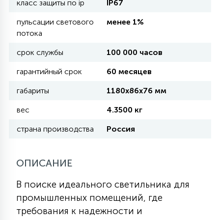
класс защиты по ip
IP67
пульсации светового
менее 1%
11
УЛИЧНЫЕ ЕЛИ
потока
срок службы
100 000 часов
4
ИНТЕРЬЕРНЫЕ ЕЛИ
гарантийный срок
60 месяцев
габариты
1180х86х76 мм
12
КОМПЛЕКТЫ ДЛЯ ЕЛЕЙ
вес
4.3500 кг
страна производства
Россия
4
ВИДЕО ЗАНАВЕСЫ
ОПИСАНИЕ
524
ПРАЗДНИЧНЫЕ ФИГУРЫ-
В поиске идеального светильника для
ФОНАРИКИ
промышленных помещений, где
требования к надежности и
4
КОСМЕТОЛОГИЧЕСКИЕ