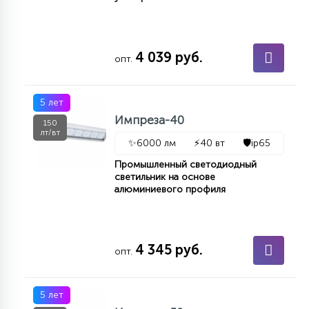
4 039 руб.
опт.
5 лет
Импреза-40
150
лт/вт
✨
6000 лм
⚡
40 вт
🛡️
ip65
Промышленный светодиодный
светильник на основе
алюминиевого профиля
4 345 руб.
опт.
5 лет