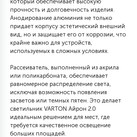
который обеспечивает высокую
7
УПРАВЛЕНИЕ СВЕТОМ
прочность и долговечность изделия.
Анодирование алюминия не только
придает корпусу эстетический внешний
34
КОМПЛЕКТУЮЩИЕ
вид, но и защищает его от коррозии, что
крайне важно для устройств,
4
используемых в сложных условиях.
СТЕКЛЯННЫЕ
Рассеиватель, выполненный из акрила
37
или поликарбоната, обеспечивает
ПОДВЕСНЫЕ
равномерное распределение света,
исключая возможность появления
12
засветов или темных пятен. Это делает
НАПОЛЬНЫЕ
светильник VARTON Айрон 2.0
идеальным решением для мест, где
36
требуется качественное освещение
НАСТЕННЫЕ
больших площадей.