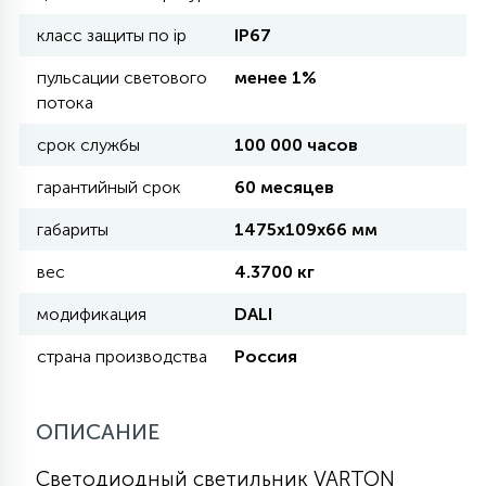
класс защиты по ip
IP67
11
УЛИЧНЫЕ ЕЛИ
пульсации светового
менее 1%
потока
4
срок службы
100 000 часов
ИНТЕРЬЕРНЫЕ ЕЛИ
гарантийный срок
60 месяцев
12
габариты
1475х109х66 мм
КОМПЛЕКТЫ ДЛЯ ЕЛЕЙ
вес
4.3700 кг
4
модификация
DALI
ВИДЕО ЗАНАВЕСЫ
страна производства
Россия
524
ПРАЗДНИЧНЫЕ ФИГУРЫ-
ФОНАРИКИ
ОПИСАНИЕ
Светодиодный светильник VARTON
4
КОСМЕТОЛОГИЧЕСКИЕ