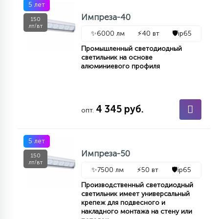
5 лет
Импреза-40
150
лт/вт
✨
6000 лм
⚡
40 вт
🛡️
ip65
Промышленный светодиодный
светильник на основе
алюминиевого профиля
4 345 руб.
опт.
5 лет
Импреза-50
150
лт/вт
✨
7500 лм
⚡
50 вт
🛡️
ip65
Производственный светодиодный
светильник имеет универсальный
крепеж для подвесного и
накладного монтажа на стену или