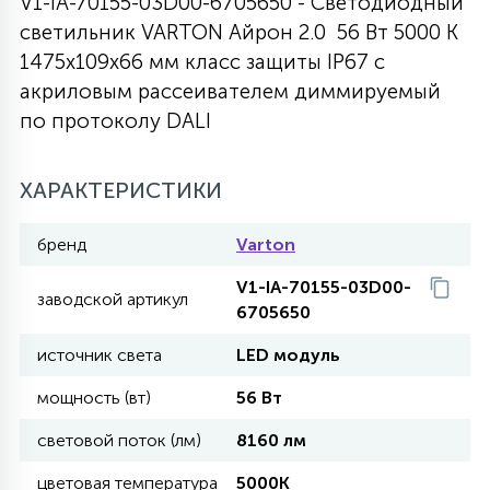
V1-IA-70155-03D00-6705650 - Светодиодный
светильник VARTON Айрон 2.0 56 Вт 5000 K
27
135
13
ДЕРЕВЯННЫЕ
ЦИЛИНДРИЧЕСКИЕ
3D МОТИВЫ
1475х109х66 мм класс защиты IP67 с
СЕГМЕНТ
акриловым рассеивателем диммируемый
по протоколу DALI
117
568
10
144
ВОЛНИСТЫЕ
ТАБЛЕТКИ
ГИРЛЯНДЫ
АКСЕССУАРЫ К LED ПАНЕЛЯМ
ХАРАКТЕРИСТИКИ
669
79
БРА И ЛЮСТРЫ
ШАРЫ
бренд
Varton
V1-IA-70155-03D00-
2
заводской артикул
САЛЮТЫ
6705650
источник света
LED модуль
17
ДЕРЕВЬЯ
мощность (вт)
56 Вт
световой поток (лм)
8160 лм
60
3D ФИГУРЫ ИЗ АКРИЛА
цветовая температура
5000K