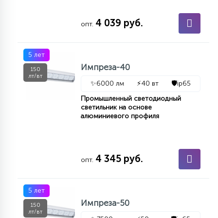
4 039 руб.
опт.
5 лет
Импреза-40
150
лт/вт
✨
6000 лм
⚡
40 вт
🛡️
ip65
Промышленный светодиодный
светильник на основе
алюминиевого профиля
4 345 руб.
опт.
5 лет
Импреза-50
150
лт/вт