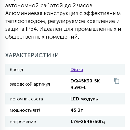
автономной работой до 2 часов.
27
135
Алюминиевая конструкция с эффективным
13
ДЕРЕВЯННЫЕ
ЦИЛИНДРИЧЕСКИЕ
3D МОТИВЫ
СЕГМЕНТ
теплоотводом, регулируемое крепление и
защита IP54. Идеален для промышленных и
117
568
10
144
ВОЛНИСТЫЕ
общественных помещений.
ТАБЛЕТКИ
ГИРЛЯНДЫ
АКСЕССУАРЫ К LED ПАНЕЛЯМ
669
ХАРАКТЕРИСТИКИ
79
БРА И ЛЮСТРЫ
ШАРЫ
бренд
Diora
2
DQ45K30-5K-
САЛЮТЫ
заводской артикул
Ra90-L
источник света
LED модуль
17
ДЕРЕВЬЯ
мощность (вт)
45 Вт
напряжение
176-264В/50Гц
60
3D ФИГУРЫ ИЗ АКРИЛА