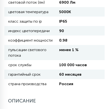
световой поток (лм)
6900 Лм
цветовая температура
5000K
11
УЛИЧНЫЕ ЕЛИ
класс защиты по ip
IP65
индекс цветопередачи
90
4
ИНТЕРЬЕРНЫЕ ЕЛИ
коэффициент мощности
0.98
пульсации светового
менее 1 %
12
КОМПЛЕКТЫ ДЛЯ ЕЛЕЙ
потока
срок службы
100 000 часов
4
ВИДЕО ЗАНАВЕСЫ
гарантийный срок
60 месяцев
страна производства
Россия
524
ПРАЗДНИЧНЫЕ ФИГУРЫ-
ФОНАРИКИ
ОПИСАНИЕ
4
КОСМЕТОЛОГИЧЕСКИЕ