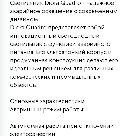
Светильник Diora Quadro - надежное
КРЕСЛА
аварийное освещение с современным
дизайном
6
МЕДИЦИНСКИЕ АППАРАТЫ
Diora Quadro представляет собой
инновационный светодиодный
светильник с функцией аварийного
3
ОПЕРАЦИОННЫЕ СТОЛЫ
питания. Его ультратонкий корпус и
продуманная конструкция делают его
идеальным решением для различных
17
ДИНАМИЧЕСКИЙ СВЕТ
коммерческих и промышленных
объектов.
98
СЦЕНИЧЕСКОЕ И СТУДИЙНОЕ
Основные характеристики
Аварийный режим работы:
6
ЛАЗЕРНЫЕ СИСТЕМЫ
Автономная работа при отключении
электроэнергии