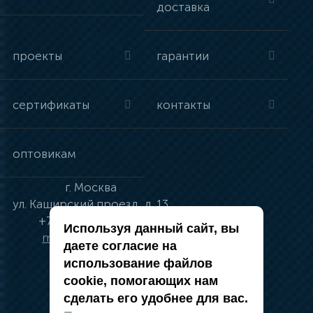
доставка
проекты
гарантии
сертификаты
контакты
оптовикам
г.
Москва
ул.
Каширский проезд, д. 13
+7 (495) 134-41-83
Используя данный сайт, вы
moskva@vincci.ru
даете согласие на
использование файлов
cookie, помогающих нам
сделать его удобнее для вас.
политика в отношении обработки