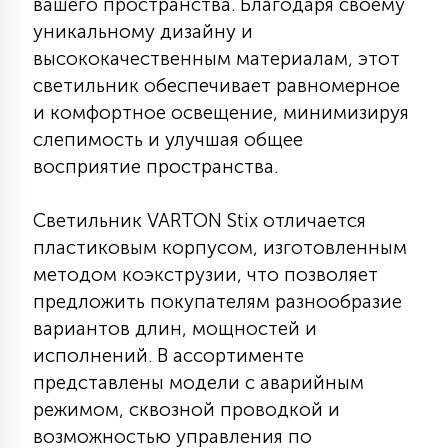
вашего пространства. Благодаря своему
КРЕСЛА
уникальному дизайну и
высококачественным материалам, этот
6
светильник обеспечивает равномерное
МЕДИЦИНСКИЕ АППАРАТЫ
и комфортное освещение, минимизируя
слепимость и улучшая общее
3
ОПЕРАЦИОННЫЕ СТОЛЫ
восприятие пространства.
Светильник VARTON Stix отличается
17
ДИНАМИЧЕСКИЙ СВЕТ
пластиковым корпусом, изготовленным
методом коэкструзии, что позволяет
предложить покупателям разнообразие
98
СЦЕНИЧЕСКОЕ И СТУДИЙНОЕ
вариантов длин, мощностей и
исполнений. В ассортименте
представлены модели с аварийным
6
ЛАЗЕРНЫЕ СИСТЕМЫ
режимом, сквозной проводкой и
возможностью управления по