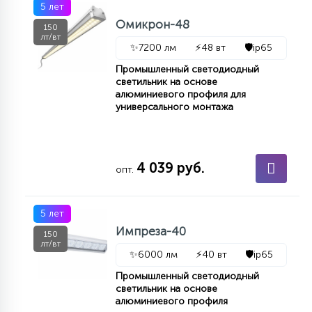
5 лет
Омикрон-48
150
лт/вт
✨
7200 лм
⚡
48 вт
🛡️
ip65
Промышленный светодиодный
светильник на основе
алюминиевого профиля для
универсального монтажа
4 039 руб.
опт.
5 лет
Импреза-40
150
лт/вт
✨
6000 лм
⚡
40 вт
🛡️
ip65
Промышленный светодиодный
светильник на основе
алюминиевого профиля