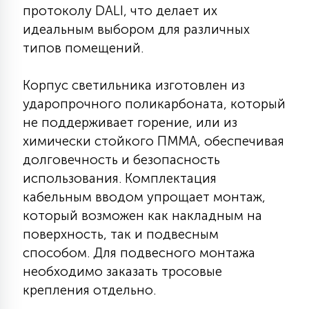
7
протоколу DALI, что делает их
УПРАВЛЕНИЕ СВЕТОМ
идеальным выбором для различных
типов помещений.
34
КОМПЛЕКТУЮЩИЕ
Корпус светильника изготовлен из
ударопрочного поликарбоната, который
4
не поддерживает горение, или из
СТЕКЛЯННЫЕ
химически стойкого ПММА, обеспечивая
долговечность и безопасность
37
ПОДВЕСНЫЕ
использования. Комплектация
кабельным вводом упрощает монтаж,
который возможен как накладным на
12
НАПОЛЬНЫЕ
поверхность, так и подвесным
способом. Для подвесного монтажа
необходимо заказать тросовые
36
НАСТЕННЫЕ
крепления отдельно.