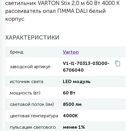
светильник VARTON Stix 2,0 м 60 Вт 4000 K
27
рассеиватель опал ПММА DALI белый
135
13
ДЕРЕВЯННЫЕ
ЦИЛИНДРИЧЕСКИЕ
3D МОТИВЫ
СЕГМЕНТ
корпус
117
568
10
144
ВОЛНИСТЫЕ
ХАРАКТЕРИСТИКИ
ТАБЛЕТКИ
ГИРЛЯНДЫ
АКСЕССУАРЫ К LED ПАНЕЛЯМ
бренд
Varton
669
79
БРА И ЛЮСТРЫ
ШАРЫ
V1-I1-70313-03D00-
заводской артикул
6706040
2
источник света
LED модуль
САЛЮТЫ
мощность (вт)
60 Вт
17
световой поток (лм)
8500 лм
ДЕРЕВЬЯ
цветовая температура
4000K
60
пульсации светового
менее 1%
3D ФИГУРЫ ИЗ АКРИЛА