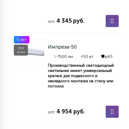
4 345 руб.
опт.
5 лет
Импреза-50
150
лт/вт
✨
7500 лм
⚡
50 вт
🛡️
ip65
Производственный светодиодный
светильник имеет универсальный
крепеж для подвесного и
накладного монтажа на стену или
потолок
4 954 руб.
опт.