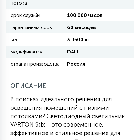
потока
срок службы
100 000 часов
11
УЛИЧНЫЕ ЕЛИ
гарантийный срок
60 месяцев
вес
3.0500 кг
4
ИНТЕРЬЕРНЫЕ ЕЛИ
модификация
DALI
страна производства
Россия
12
КОМПЛЕКТЫ ДЛЯ ЕЛЕЙ
ОПИСАНИЕ
4
ВИДЕО ЗАНАВЕСЫ
В поисках идеального решения для
освещения помещений с низкими
524
ПРАЗДНИЧНЫЕ ФИГУРЫ-
потолками? Светодиодный светильник
ФОНАРИКИ
VARTON Stix – это современное,
эффективное и стильное решение для
4
КОСМЕТОЛОГИЧЕСКИЕ