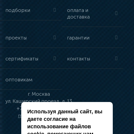
подборки
оплата и
доставка
проекты
гарантии
сертификаты
контакты
оптовикам
г.
Москва
ул.
Каширский проезд, д. 13
+7 (495) 134-41-83
Используя данный сайт, вы
moskva@vincci.ru
даете согласие на
использование файлов