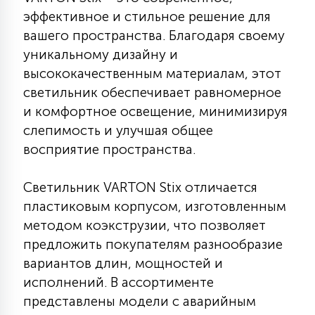
КРЕСЛА
эффективное и стильное решение для
вашего пространства. Благодаря своему
6
уникальному дизайну и
МЕДИЦИНСКИЕ АППАРАТЫ
высококачественным материалам, этот
светильник обеспечивает равномерное
3
и комфортное освещение, минимизируя
ОПЕРАЦИОННЫЕ СТОЛЫ
слепимость и улучшая общее
восприятие пространства.
17
ДИНАМИЧЕСКИЙ СВЕТ
Светильник VARTON Stix отличается
пластиковым корпусом, изготовленным
98
СЦЕНИЧЕСКОЕ И СТУДИЙНОЕ
методом коэкструзии, что позволяет
предложить покупателям разнообразие
вариантов длин, мощностей и
6
ЛАЗЕРНЫЕ СИСТЕМЫ
исполнений. В ассортименте
представлены модели с аварийным