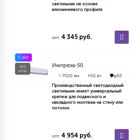
светильник на основе
алюминиевого профиля
4 345 руб.
опт.
5 лет
Импреза-50
150
лт/вт
✨
7500 лм
⚡
50 вт
🛡️
ip65
Производственный светодиодный
светильник имеет универсальный
крепеж для подвесного и
накладного монтажа на стену или
потолок
4 954 руб.
опт.