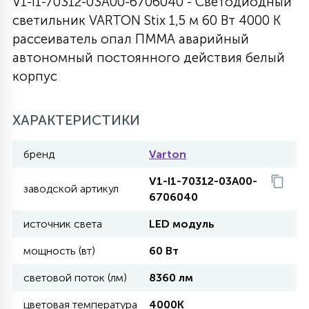
V1-I1-70312-03A00-6706040 - Светодиодный
светильник VARTON Stix 1,5 м 60 Вт 4000 K
27
135
13
ДЕРЕВЯННЫЕ
ЦИЛИНДРИЧЕСКИЕ
3D МОТИВЫ
рассеиватель опал ПММА аварийный
СЕГМЕНТ
автономный постоянного действия белый
корпус
117
568
10
144
ВОЛНИСТЫЕ
ТАБЛЕТКИ
ГИРЛЯНДЫ
АКСЕССУАРЫ К LED ПАНЕЛЯМ
ХАРАКТЕРИСТИКИ
669
79
БРА И ЛЮСТРЫ
ШАРЫ
бренд
Varton
V1-I1-70312-03A00-
2
заводской артикул
САЛЮТЫ
6706040
источник света
LED модуль
17
ДЕРЕВЬЯ
мощность (вт)
60 Вт
световой поток (лм)
8360 лм
60
3D ФИГУРЫ ИЗ АКРИЛА
цветовая температура
4000K