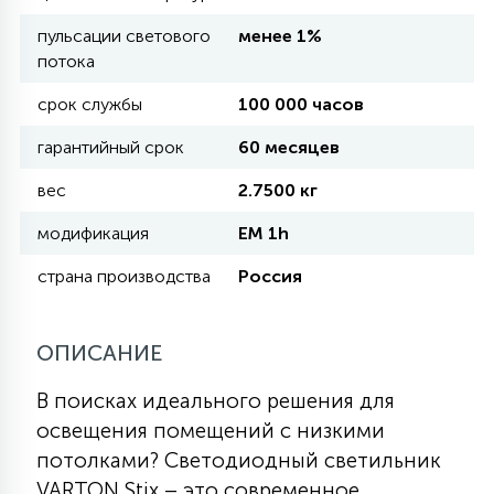
пульсации светового
менее 1%
11
потока
УЛИЧНЫЕ ЕЛИ
срок службы
100 000 часов
4
гарантийный срок
60 месяцев
ИНТЕРЬЕРНЫЕ ЕЛИ
вес
2.7500 кг
12
модификация
EM 1h
КОМПЛЕКТЫ ДЛЯ ЕЛЕЙ
страна производства
Россия
4
ВИДЕО ЗАНАВЕСЫ
ОПИСАНИЕ
524
ПРАЗДНИЧНЫЕ ФИГУРЫ-
В поисках идеального решения для
ФОНАРИКИ
освещения помещений с низкими
потолками? Светодиодный светильник
4
КОСМЕТОЛОГИЧЕСКИЕ
VARTON Stix – это современное,