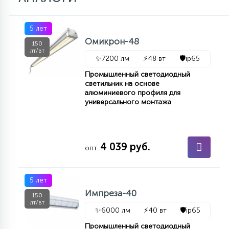
5 лет
Омикрон-48
150
лт/вт
✨
7200 лм
⚡
48 вт
🛡️
ip65
Промышленный светодиодный
светильник на основе
алюминиевого профиля для
универсального монтажа
4 039 руб.
опт.
5 лет
Импреза-40
150
лт/вт
✨
6000 лм
⚡
40 вт
🛡️
ip65
Промышленный светодиодный