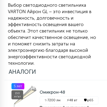
Выбор светодиодного светильника
VARTON Айрон GL – это инвестиция в
надежность, долговечность и
эффективность освещения вашего
объекта. Этот светильник не только
обеспечит качественное освещение, но
и поможет снизить затраты на
электроэнергию благодаря высокой
энергоэффективности светодиодной
технологии.
АНАЛОГИ
5 лет
Омикрон-48
150
лт/вт
✨
7200 лм
⚡
48 вт
🛡️
ip65