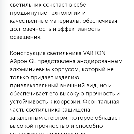
светильник сочетает в себе
КРЕСЛА
продвинутые технологии и
качественные материалы, обеспечивая
6
МЕДИЦИНСКИЕ АППАРАТЫ
долговечность и эффективность
освещения.
3
ОПЕРАЦИОННЫЕ СТОЛЫ
Конструкция светильника VARTON
Айрон GL представлена анодированным
17
алюминиевым корпусом, который не
ДИНАМИЧЕСКИЙ СВЕТ
только придает изделию
привлекательный внешний вид, но и
98
обеспечивает его высокую прочность и
СЦЕНИЧЕСКОЕ И СТУДИЙНОЕ
устойчивость к коррозии. Фронтальная
часть светильника защищена
6
закаленным стеклом, которое обладает
ЛАЗЕРНЫЕ СИСТЕМЫ
высокой прочностью и способно
выдерживать значительные