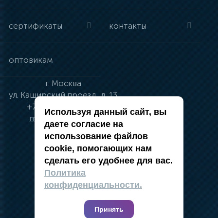
сертификаты
контакты
оптовикам
г.
Москва
ул.
Каширский проезд, д. 13
+7 (495) 134-41-83
Используя данный сайт, вы
moskva@vincci.ru
даете согласие на
использование файлов
cookie, помогающих нам
сделать его удобнее для вас.
политика в отношении обработки
Политика
персональных данных
конфиденциальности.
публичная оферта
карта сайта
Принять
2019 — 2026 @ Компания Vincci