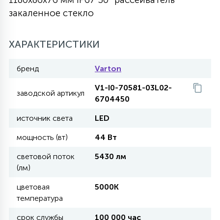
закаленное стекло
27
135
13
ДЕРЕВЯННЫЕ
ЦИЛИНДРИЧЕСКИЕ
3D МОТИВЫ
СЕГМЕНТ
ХАРАКТЕРИСТИКИ
117
568
10
144
ВОЛНИСТЫЕ
ТАБЛЕТКИ
ГИРЛЯНДЫ
АКСЕССУАРЫ К LED ПАНЕЛЯМ
бренд
Varton
V1-I0-70581-03L02-
669
заводской артикул
79
БРА И ЛЮСТРЫ
6704450
ШАРЫ
источник света
LED
2
мощность (вт)
44 Вт
САЛЮТЫ
световой поток
5430 лм
(лм)
17
ДЕРЕВЬЯ
цветовая
5000K
температура
60
3D ФИГУРЫ ИЗ АКРИЛА
срок службы
100 000 час