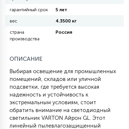
гарантийный срок
5 лет
11
УЛИЧНЫЕ ЕЛИ
вес
4.3500 кг
страна
Россия
4
производства
ИНТЕРЬЕРНЫЕ ЕЛИ
ОПИСАНИЕ
12
КОМПЛЕКТЫ ДЛЯ ЕЛЕЙ
Выбирая освещение для промышленных
помещений, складов или уличной
4
ВИДЕО ЗАНАВЕСЫ
подсветки, где требуется высокая
надежность и устойчивость к
экстремальным условиям, стоит
524
ПРАЗДНИЧНЫЕ ФИГУРЫ-
обратить внимание на светодиодный
ФОНАРИКИ
светильник VARTON Айрон GL. Этот
линейный пылевлагозащищенный
4
КОСМЕТОЛОГИЧЕСКИЕ