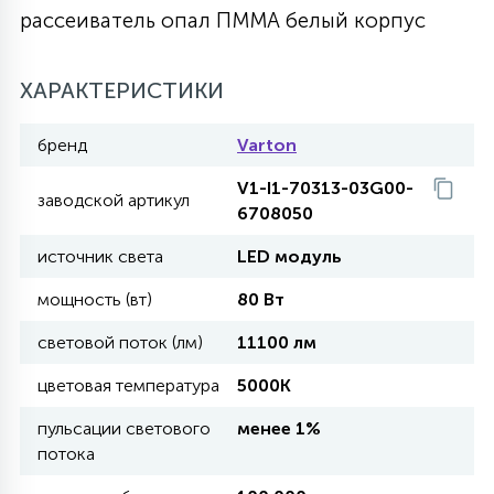
рассеиватель опал ПММА белый корпус
27
135
13
ДЕРЕВЯННЫЕ
ЦИЛИНДРИЧЕСКИЕ
3D МОТИВЫ
СЕГМЕНТ
ХАРАКТЕРИСТИКИ
117
568
10
144
ВОЛНИСТЫЕ
ТАБЛЕТКИ
ГИРЛЯНДЫ
бренд
Varton
АКСЕССУАРЫ К LED ПАНЕЛЯМ
V1-I1-70313-03G00-
заводской артикул
669
79
6708050
БРА И ЛЮСТРЫ
ШАРЫ
источник света
LED модуль
2
мощность (вт)
80 Вт
САЛЮТЫ
световой поток (лм)
11100 лм
17
цветовая температура
5000K
ДЕРЕВЬЯ
пульсации светового
менее 1%
потока
60
3D ФИГУРЫ ИЗ АКРИЛА