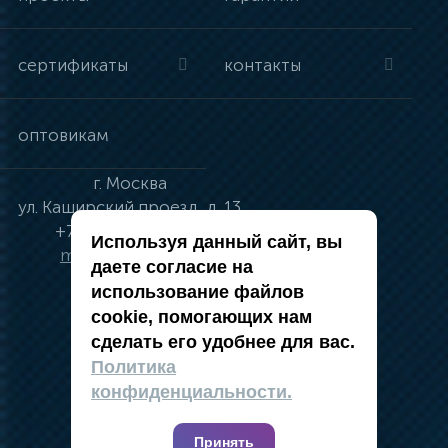
сертификаты
контакты
оптовикам
г.
Москва
ул.
Каширский проезд, д. 13
+7 (495) 134-41-83
Используя данный сайт, вы
moskva@vincci.ru
даете согласие на
использование файлов
cookie, помогающих нам
сделать его удобнее для вас.
политика в отношении обработки
Политика
персональных данных
конфиденциальности.
публичная оферта
карта сайта
Принять