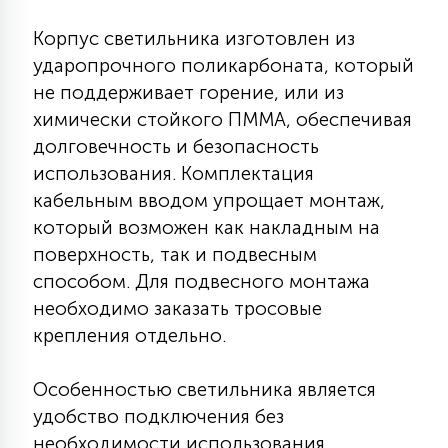
7
УПРАВЛЕНИЕ СВЕТОМ
Корпус светильника изготовлен из
ударопрочного поликарбоната, который
34
не поддерживает горение, или из
КОМПЛЕКТУЮЩИЕ
химически стойкого ПММА, обеспечивая
долговечность и безопасность
4
использования. Комплектация
СТЕКЛЯННЫЕ
кабельным вводом упрощает монтаж,
который возможен как накладным на
37
поверхность, так и подвесным
ПОДВЕСНЫЕ
способом. Для подвесного монтажа
необходимо заказать тросовые
12
НАПОЛЬНЫЕ
крепления отдельно.
Особенностью светильника является
36
НАСТЕННЫЕ
удобство подключения без
необходимости использования