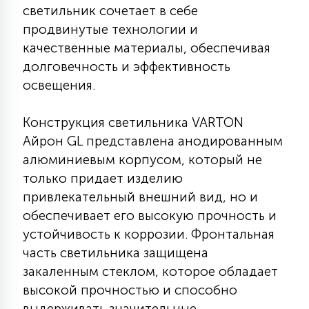
светильник сочетает в себе
КРЕСЛА
продвинутые технологии и
качественные материалы, обеспечивая
6
МЕДИЦИНСКИЕ АППАРАТЫ
долговечность и эффективность
освещения.
3
ОПЕРАЦИОННЫЕ СТОЛЫ
Конструкция светильника VARTON
Айрон GL представлена анодированным
17
алюминиевым корпусом, который не
ДИНАМИЧЕСКИЙ СВЕТ
только придает изделию
привлекательный внешний вид, но и
98
обеспечивает его высокую прочность и
СЦЕНИЧЕСКОЕ И СТУДИЙНОЕ
устойчивость к коррозии. Фронтальная
часть светильника защищена
6
закаленным стеклом, которое обладает
ЛАЗЕРНЫЕ СИСТЕМЫ
высокой прочностью и способно
выдерживать значительные