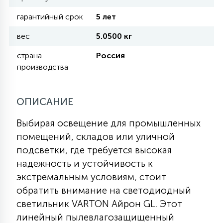
гарантийный срок
5 лет
11
УЛИЧНЫЕ ЕЛИ
вес
5.0500 кг
страна
Россия
4
производства
ИНТЕРЬЕРНЫЕ ЕЛИ
ОПИСАНИЕ
12
КОМПЛЕКТЫ ДЛЯ ЕЛЕЙ
Выбирая освещение для промышленных
помещений, складов или уличной
4
ВИДЕО ЗАНАВЕСЫ
подсветки, где требуется высокая
надежность и устойчивость к
экстремальным условиям, стоит
524
ПРАЗДНИЧНЫЕ ФИГУРЫ-
обратить внимание на светодиодный
ФОНАРИКИ
светильник VARTON Айрон GL. Этот
линейный пылевлагозащищенный
4
КОСМЕТОЛОГИЧЕСКИЕ