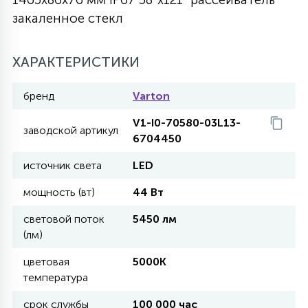
закаленное стекл
27
135
13
ДЕРЕВЯННЫЕ
ЦИЛИНДРИЧЕСКИЕ
3D МОТИВЫ
СЕГМЕНТ
ХАРАКТЕРИСТИКИ
117
568
10
144
ВОЛНИСТЫЕ
ТАБЛЕТКИ
ГИРЛЯНДЫ
АКСЕССУАРЫ К LED ПАНЕЛЯМ
бренд
Varton
V1-I0-70580-03L13-
669
заводской артикул
79
БРА И ЛЮСТРЫ
6704450
ШАРЫ
источник света
LED
2
мощность (вт)
44 Вт
САЛЮТЫ
световой поток
5450 лм
(лм)
17
ДЕРЕВЬЯ
цветовая
5000K
температура
60
3D ФИГУРЫ ИЗ АКРИЛА
срок службы
100 000 час