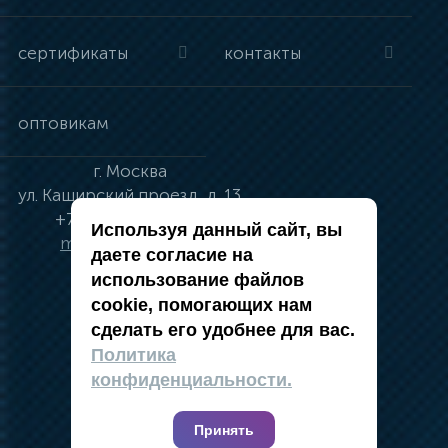
сертификаты
контакты
оптовикам
г.
Москва
ул.
Каширский проезд, д. 13
+7 (495) 134-41-83
Используя данный сайт, вы
moskva@vincci.ru
даете согласие на
использование файлов
cookie, помогающих нам
сделать его удобнее для вас.
политика в отношении обработки
Политика
персональных данных
конфиденциальности.
публичная оферта
карта сайта
Принять
2019 — 2026 @ Компания Vincci