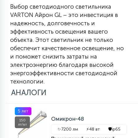
Выбор светодиодного светильника
VARTON Айрон GL – это инвестиция в
надежность, долговечность и
эффективность освещения вашего
объекта. Этот светильник не только
обеспечит качественное освещение, но
и поможет снизить затраты на
электроэнергию благодаря высокой
энергоэффективности светодиодной
технологии.
АНАЛОГИ
5 лет
Омикрон-48
150
лт/вт
✨
7200 лм
⚡
48 вт
🛡️
ip65