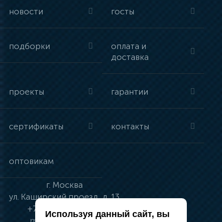
новости
госты
подборки
оплата и
доставка
проекты
гарантии
сертификаты
контакты
оптовикам
г.
Москва
ул.
Каширский проезд, д. 13
+7 (495) 134-41-83
Используя данный сайт, вы
moskva@vincci.ru