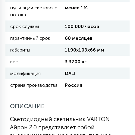
пульсации светового
менее 1%
потока
11
УЛИЧНЫЕ ЕЛИ
срок службы
100 000 часов
гарантийный срок
60 месяцев
4
ИНТЕРЬЕРНЫЕ ЕЛИ
габариты
1190х109х66 мм
вес
3.3700 кг
12
КОМПЛЕКТЫ ДЛЯ ЕЛЕЙ
модификация
DALI
4
страна производства
Россия
ВИДЕО ЗАНАВЕСЫ
ОПИСАНИЕ
524
ПРАЗДНИЧНЫЕ ФИГУРЫ-
ФОНАРИКИ
Светодиодный светильник VARTON
Айрон 2.0 представляет собой
4
КОСМЕТОЛОГИЧЕСКИЕ