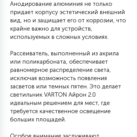
7
Анодирование алюминия не только
УПРАВЛЕНИЕ СВЕТОМ
придает корпусу эстетический внешний
вид, но и защищает его от коррозии, что
34
крайне важно для устройств,
КОМПЛЕКТУЮЩИЕ
используемых в сложных условиях.
4
Рассеиватель, выполненный из акрила
СТЕКЛЯННЫЕ
или поликарбоната, обеспечивает
равномерное распределение света,
37
исключая возможность появления
ПОДВЕСНЫЕ
засветов или темных пятен. Это делает
светильник VARTON Айрон 2.0
12
НАПОЛЬНЫЕ
идеальным решением для мест, где
требуется качественное освещение
больших площадей.
36
НАСТЕННЫЕ
Особое внимание заслуживают