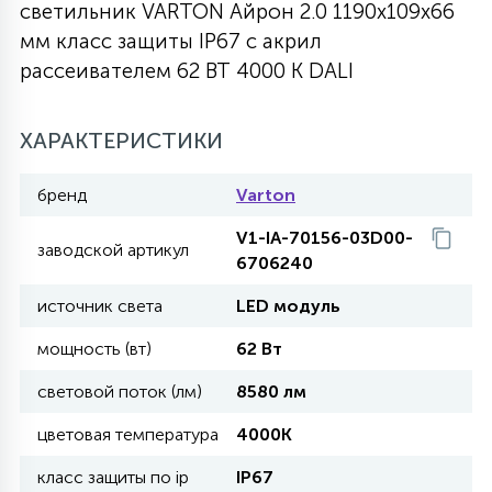
светильник VARTON Айрон 2.0 1190х109х66
27
мм класс защиты IP67 с акрил
135
13
ДЕРЕВЯННЫЕ
ЦИЛИНДРИЧЕСКИЕ
3D МОТИВЫ
СЕГМЕНТ
рассеивателем 62 ВТ 4000 K DALI
117
568
10
144
ВОЛНИСТЫЕ
ХАРАКТЕРИСТИКИ
ТАБЛЕТКИ
ГИРЛЯНДЫ
АКСЕССУАРЫ К LED ПАНЕЛЯМ
бренд
Varton
669
79
БРА И ЛЮСТРЫ
ШАРЫ
V1-IA-70156-03D00-
заводской артикул
6706240
2
источник света
LED модуль
САЛЮТЫ
мощность (вт)
62 Вт
17
световой поток (лм)
8580 лм
ДЕРЕВЬЯ
цветовая температура
4000K
60
класс защиты по ip
IP67
3D ФИГУРЫ ИЗ АКРИЛА