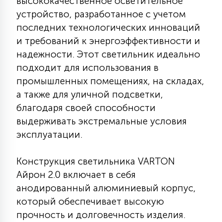
высококачественное осветительное
КРЕСЛА
устройство, разработанное с учетом
последних технологических инноваций
6
и требований к энергоэффективности и
МЕДИЦИНСКИЕ АППАРАТЫ
надежности. Этот светильник идеально
подходит для использования в
3
промышленных помещениях, на складах,
ОПЕРАЦИОННЫЕ СТОЛЫ
а также для уличной подсветки,
благодаря своей способности
17
ДИНАМИЧЕСКИЙ СВЕТ
выдерживать экстремальные условия
эксплуатации.
98
СЦЕНИЧЕСКОЕ И СТУДИЙНОЕ
Конструкция светильника VARTON
Айрон 2.0 включает в себя
анодированный алюминиевый корпус,
6
ЛАЗЕРНЫЕ СИСТЕМЫ
который обеспечивает высокую
прочность и долговечность изделия.