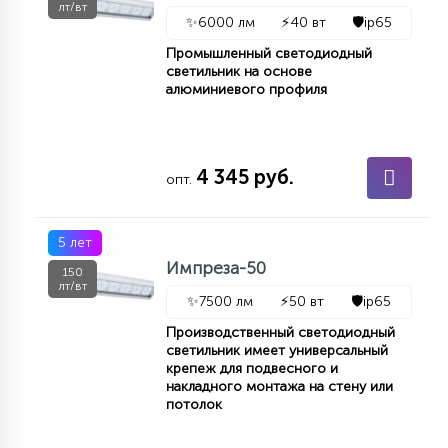
лт/вт
✨
6000 лм
⚡
40 вт
🛡️
ip65
Промышленный светодиодный
светильник на основе
алюминиевого профиля
4 345 руб.
опт.
5 лет
Импреза-50
150
лт/вт
✨
7500 лм
⚡
50 вт
🛡️
ip65
Производственный светодиодный
светильник имеет универсальный
крепеж для подвесного и
накладного монтажа на стену или
потолок