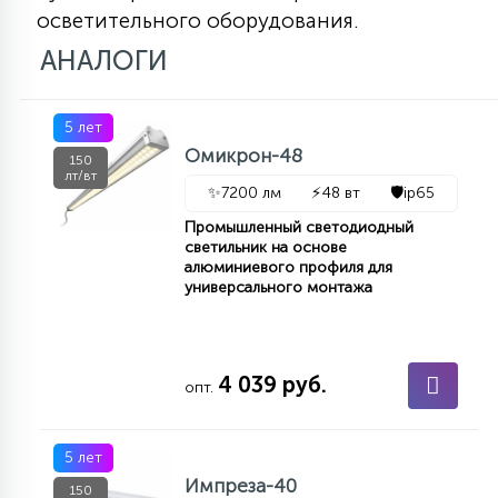
осветительного оборудования.
АНАЛОГИ
5 лет
Омикрон-48
150
лт/вт
✨
7200 лм
⚡
48 вт
🛡️
ip65
Промышленный светодиодный
светильник на основе
алюминиевого профиля для
универсального монтажа
4 039 руб.
опт.
5 лет
Импреза-40
150