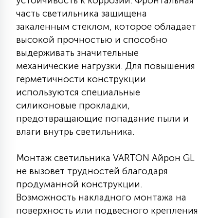
устойчивость к коррозии. Фронтальная
7
УПРАВЛЕНИЕ СВЕТОМ
часть светильника защищена
закаленным стеклом, которое обладает
высокой прочностью и способно
34
КОМПЛЕКТУЮЩИЕ
выдерживать значительные
механические нагрузки. Для повышения
герметичности конструкции
4
СТЕКЛЯННЫЕ
используются специальные
силиконовые прокладки,
37
предотвращающие попадание пыли и
ПОДВЕСНЫЕ
влаги внутрь светильника.
12
Монтаж светильника VARTON Айрон GL
НАПОЛЬНЫЕ
не вызовет трудностей благодаря
продуманной конструкции.
36
Возможность накладного монтажа на
НАСТЕННЫЕ
поверхность или подвесного крепления