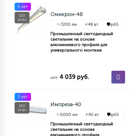
5 лет
Омикрон-48
150
лт/вт
✨
7200 лм
⚡
48 вт
🛡️
ip65
Промышленный светодиодный
светильник на основе
алюминиевого профиля для
универсального монтажа
4 039 руб.
опт.
5 лет
Импреза-40
150
лт/вт
✨
6000 лм
⚡
40 вт
🛡️
ip65
Промышленный светодиодный
светильник на основе
алюминиевого профиля