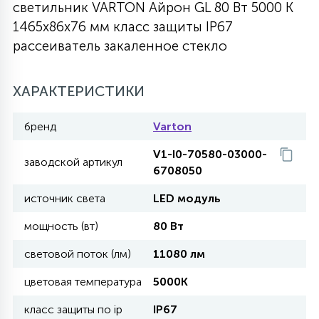
светильник VARTON Айрон GL 80 Вт 5000 K
27
1465х86х76 мм класс защиты IP67
135
13
ДЕРЕВЯННЫЕ
ЦИЛИНДРИЧЕСКИЕ
3D МОТИВЫ
СЕГМЕНТ
рассеиватель закаленное стекло
117
568
10
144
ВОЛНИСТЫЕ
ХАРАКТЕРИСТИКИ
ТАБЛЕТКИ
ГИРЛЯНДЫ
АКСЕССУАРЫ К LED ПАНЕЛЯМ
бренд
Varton
669
79
БРА И ЛЮСТРЫ
ШАРЫ
V1-I0-70580-03000-
заводской артикул
6708050
2
источник света
LED модуль
САЛЮТЫ
мощность (вт)
80 Вт
17
световой поток (лм)
11080 лм
ДЕРЕВЬЯ
цветовая температура
5000K
60
класс защиты по ip
IP67
3D ФИГУРЫ ИЗ АКРИЛА