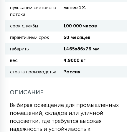
пульсации светового
менее 1%
потока
11
УЛИЧНЫЕ ЕЛИ
срок службы
100 000 часов
гарантийный срок
60 месяцев
4
ИНТЕРЬЕРНЫЕ ЕЛИ
габариты
1465х86х76 мм
вес
4.9000 кг
12
КОМПЛЕКТЫ ДЛЯ ЕЛЕЙ
страна производства
Россия
4
ВИДЕО ЗАНАВЕСЫ
ОПИСАНИЕ
Выбирая освещение для промышленных
524
ПРАЗДНИЧНЫЕ ФИГУРЫ-
помещений, складов или уличной
ФОНАРИКИ
подсветки, где требуется высокая
надежность и устойчивость к
4
КОСМЕТОЛОГИЧЕСКИЕ