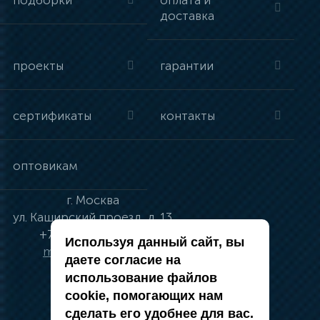
подборки
оплата и
доставка
проекты
гарантии
сертификаты
контакты
оптовикам
г.
Москва
ул.
Каширский проезд, д. 13
+7 (495) 134-41-83
Используя данный сайт, вы
moskva@vincci.ru
даете согласие на
использование файлов
cookie, помогающих нам
сделать его удобнее для вас.