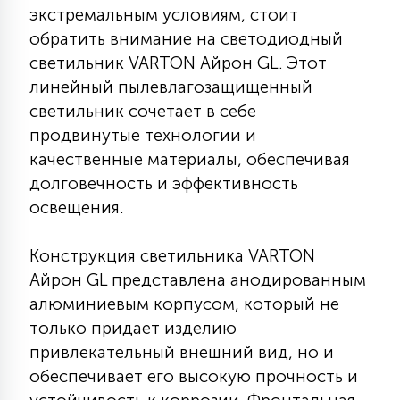
экстремальным условиям, стоит
КРЕСЛА
обратить внимание на светодиодный
светильник VARTON Айрон GL. Этот
6
МЕДИЦИНСКИЕ АППАРАТЫ
линейный пылевлагозащищенный
светильник сочетает в себе
продвинутые технологии и
3
ОПЕРАЦИОННЫЕ СТОЛЫ
качественные материалы, обеспечивая
долговечность и эффективность
17
освещения.
ДИНАМИЧЕСКИЙ СВЕТ
Конструкция светильника VARTON
98
Айрон GL представлена анодированным
СЦЕНИЧЕСКОЕ И СТУДИЙНОЕ
алюминиевым корпусом, который не
только придает изделию
6
привлекательный внешний вид, но и
ЛАЗЕРНЫЕ СИСТЕМЫ
обеспечивает его высокую прочность и