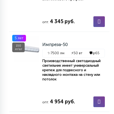
4 345 руб.
опт.
5 лет
Импреза-50
150
лт/вт
✨
7500 лм
⚡
50 вт
🛡️
ip65
Производственный светодиодный
светильник имеет универсальный
крепеж для подвесного и
накладного монтажа на стену или
потолок
4 954 руб.
опт.