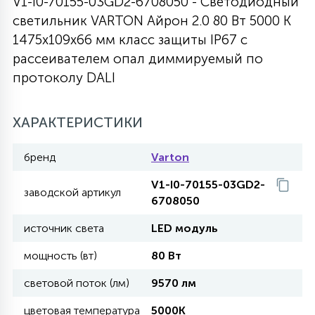
V1-I0-70155-03GD2-6708050 - Светодиодный
светильник VARTON Айрон 2.0 80 Вт 5000 K
27
135
13
ДЕРЕВЯННЫЕ
ЦИЛИНДРИЧЕСКИЕ
3D МОТИВЫ
1475х109х66 мм класс защиты IP67 с
СЕГМЕНТ
рассеивателем опал диммируемый по
протоколу DALI
117
568
10
144
ВОЛНИСТЫЕ
ТАБЛЕТКИ
ГИРЛЯНДЫ
АКСЕССУАРЫ К LED ПАНЕЛЯМ
ХАРАКТЕРИСТИКИ
669
79
БРА И ЛЮСТРЫ
ШАРЫ
бренд
Varton
V1-I0-70155-03GD2-
2
заводской артикул
САЛЮТЫ
6708050
источник света
LED модуль
17
ДЕРЕВЬЯ
мощность (вт)
80 Вт
световой поток (лм)
9570 лм
60
3D ФИГУРЫ ИЗ АКРИЛА
цветовая температура
5000K