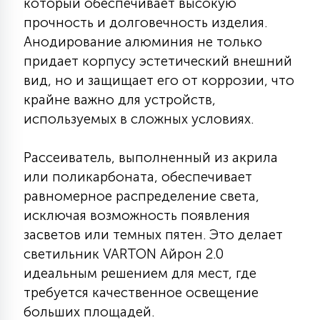
который обеспечивает высокую
7
УПРАВЛЕНИЕ СВЕТОМ
прочность и долговечность изделия.
Анодирование алюминия не только
придает корпусу эстетический внешний
34
КОМПЛЕКТУЮЩИЕ
вид, но и защищает его от коррозии, что
крайне важно для устройств,
4
используемых в сложных условиях.
СТЕКЛЯННЫЕ
Рассеиватель, выполненный из акрила
37
или поликарбоната, обеспечивает
ПОДВЕСНЫЕ
равномерное распределение света,
исключая возможность появления
12
засветов или темных пятен. Это делает
НАПОЛЬНЫЕ
светильник VARTON Айрон 2.0
идеальным решением для мест, где
36
требуется качественное освещение
НАСТЕННЫЕ
больших площадей.