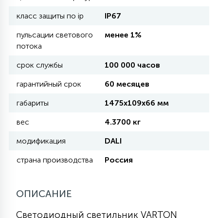
класс защиты по ip
IP67
11
УЛИЧНЫЕ ЕЛИ
пульсации светового
менее 1%
потока
4
срок службы
100 000 часов
ИНТЕРЬЕРНЫЕ ЕЛИ
гарантийный срок
60 месяцев
12
габариты
1475х109х66 мм
КОМПЛЕКТЫ ДЛЯ ЕЛЕЙ
вес
4.3700 кг
4
модификация
DALI
ВИДЕО ЗАНАВЕСЫ
страна производства
Россия
524
ПРАЗДНИЧНЫЕ ФИГУРЫ-
ФОНАРИКИ
ОПИСАНИЕ
Светодиодный светильник VARTON
4
КОСМЕТОЛОГИЧЕСКИЕ