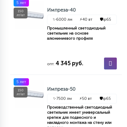
5 лет
Импреза-40
150
лт/вт
✨
6000 лм
⚡
40 вт
🛡️
ip65
Промышленный светодиодный
светильник на основе
алюминиевого профиля
4 345 руб.
опт.
5 лет
Импреза-50
150
лт/вт
✨
7500 лм
⚡
50 вт
🛡️
ip65
Производственный светодиодный
светильник имеет универсальный
крепеж для подвесного и
накладного монтажа на стену или