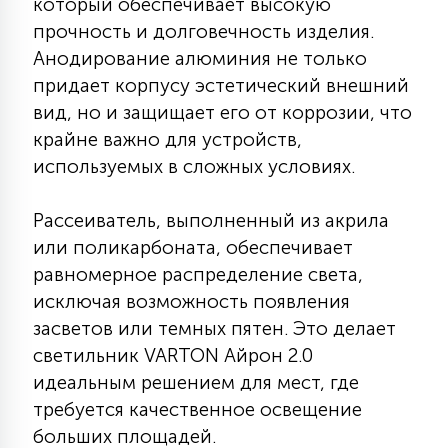
который обеспечивает высокую
7
УПРАВЛЕНИЕ СВЕТОМ
прочность и долговечность изделия.
Анодирование алюминия не только
придает корпусу эстетический внешний
34
КОМПЛЕКТУЮЩИЕ
вид, но и защищает его от коррозии, что
крайне важно для устройств,
4
используемых в сложных условиях.
СТЕКЛЯННЫЕ
Рассеиватель, выполненный из акрила
37
или поликарбоната, обеспечивает
ПОДВЕСНЫЕ
равномерное распределение света,
исключая возможность появления
12
засветов или темных пятен. Это делает
НАПОЛЬНЫЕ
светильник VARTON Айрон 2.0
идеальным решением для мест, где
36
требуется качественное освещение
НАСТЕННЫЕ
больших площадей.