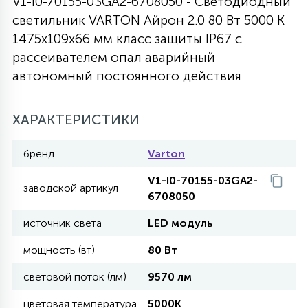
V1-I0-70155-03GA2-6708050 - Светодиодный
светильник VARTON Айрон 2.0 80 Вт 5000 K
27
135
13
ДЕРЕВЯННЫЕ
ЦИЛИНДРИЧЕСКИЕ
3D МОТИВЫ
1475х109х66 мм класс защиты IP67 с
СЕГМЕНТ
рассеивателем опал аварийный
автономный постоянного действия
117
568
10
144
ВОЛНИСТЫЕ
ТАБЛЕТКИ
ГИРЛЯНДЫ
АКСЕССУАРЫ К LED ПАНЕЛЯМ
ХАРАКТЕРИСТИКИ
669
79
БРА И ЛЮСТРЫ
ШАРЫ
бренд
Varton
V1-I0-70155-03GA2-
2
заводской артикул
САЛЮТЫ
6708050
источник света
LED модуль
17
ДЕРЕВЬЯ
мощность (вт)
80 Вт
световой поток (лм)
9570 лм
60
3D ФИГУРЫ ИЗ АКРИЛА
цветовая температура
5000K