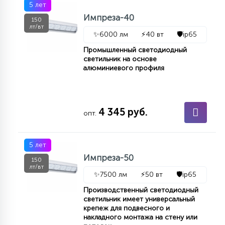
5 лет
Импреза-40
150
лт/вт
✨
6000 лм
⚡
40 вт
🛡️
ip65
Промышленный светодиодный
светильник на основе
алюминиевого профиля
4 345 руб.
опт.
5 лет
Импреза-50
150
лт/вт
✨
7500 лм
⚡
50 вт
🛡️
ip65
Производственный светодиодный
светильник имеет универсальный
крепеж для подвесного и
накладного монтажа на стену или