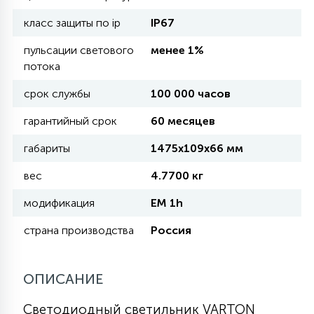
класс защиты по ip
IP67
11
УЛИЧНЫЕ ЕЛИ
пульсации светового
менее 1%
потока
4
срок службы
100 000 часов
ИНТЕРЬЕРНЫЕ ЕЛИ
гарантийный срок
60 месяцев
12
габариты
1475х109х66 мм
КОМПЛЕКТЫ ДЛЯ ЕЛЕЙ
вес
4.7700 кг
4
модификация
EM 1h
ВИДЕО ЗАНАВЕСЫ
страна производства
Россия
524
ПРАЗДНИЧНЫЕ ФИГУРЫ-
ФОНАРИКИ
ОПИСАНИЕ
Светодиодный светильник VARTON
4
КОСМЕТОЛОГИЧЕСКИЕ