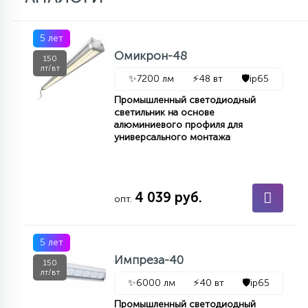
5 лет
Омикрон-48
150
лт/вт
✨
7200 лм
⚡
48 вт
🛡️
ip65
Промышленный светодиодный
светильник на основе
алюминиевого профиля для
универсального монтажа
4 039 руб.
опт.
5 лет
Импреза-40
150
лт/вт
✨
6000 лм
⚡
40 вт
🛡️
ip65
Промышленный светодиодный