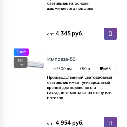
светильник на основе
алюминиевого профиля
4 345 руб.
опт.
5 лет
Импреза-50
150
лт/вт
✨
7500 лм
⚡
50 вт
🛡️
ip65
Производственный светодиодный
светильник имеет универсальный
крепеж для подвесного и
накладного монтажа на стену или
потолок
4 954 руб.
опт.