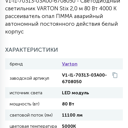
V1-I1-70313-03A00-6708050 - Светодиодный
светильник VARTON Stix 2,0 м 80 Вт 4000 K
27
135
13
ДЕРЕВЯННЫЕ
ЦИЛИНДРИЧЕСКИЕ
3D МОТИВЫ
рассеиватель опал ПММА аварийный
СЕГМЕНТ
автономный постоянного действия белый
корпус
117
568
10
144
ВОЛНИСТЫЕ
ТАБЛЕТКИ
ГИРЛЯНДЫ
АКСЕССУАРЫ К LED ПАНЕЛЯМ
ХАРАКТЕРИСТИКИ
669
79
БРА И ЛЮСТРЫ
ШАРЫ
бренд
Varton
V1-I1-70313-03A00-
2
заводской артикул
САЛЮТЫ
6708050
источник света
LED модуль
17
ДЕРЕВЬЯ
мощность (вт)
80 Вт
световой поток (лм)
11100 лм
60
3D ФИГУРЫ ИЗ АКРИЛА
цветовая температура
5000K