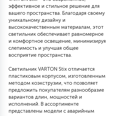
КРЕСЛА
эффективное и стильное решение для
вашего пространства. Благодаря своему
6
уникальному дизайну и
МЕДИЦИНСКИЕ АППАРАТЫ
высококачественным материалам, этот
светильник обеспечивает равномерное
3
и комфортное освещение, минимизируя
ОПЕРАЦИОННЫЕ СТОЛЫ
слепимость и улучшая общее
восприятие пространства.
17
ДИНАМИЧЕСКИЙ СВЕТ
Светильник VARTON Stix отличается
пластиковым корпусом, изготовленным
98
СЦЕНИЧЕСКОЕ И СТУДИЙНОЕ
методом коэкструзии, что позволяет
предложить покупателям разнообразие
вариантов длин, мощностей и
6
ЛАЗЕРНЫЕ СИСТЕМЫ
исполнений. В ассортименте
представлены модели с аварийным