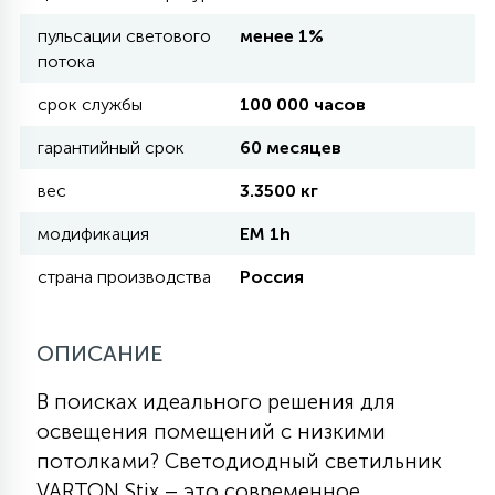
пульсации светового
менее 1%
11
потока
УЛИЧНЫЕ ЕЛИ
срок службы
100 000 часов
4
гарантийный срок
60 месяцев
ИНТЕРЬЕРНЫЕ ЕЛИ
вес
3.3500 кг
12
модификация
EM 1h
КОМПЛЕКТЫ ДЛЯ ЕЛЕЙ
страна производства
Россия
4
ВИДЕО ЗАНАВЕСЫ
ОПИСАНИЕ
524
ПРАЗДНИЧНЫЕ ФИГУРЫ-
В поисках идеального решения для
ФОНАРИКИ
освещения помещений с низкими
потолками? Светодиодный светильник
4
КОСМЕТОЛОГИЧЕСКИЕ
VARTON Stix – это современное,