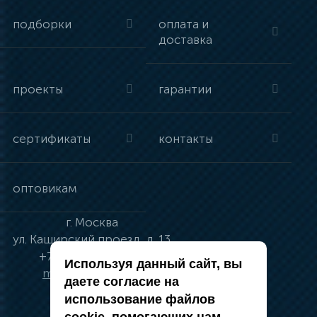
подборки
оплата и
доставка
проекты
гарантии
сертификаты
контакты
оптовикам
г.
Москва
ул.
Каширский проезд, д. 13
+7 (495) 134-41-83
Используя данный сайт, вы
moskva@vincci.ru
даете согласие на
использование файлов