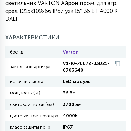
светильник VARTON Айрон пром. для агр.
27
сред 1215х109х66 IP67 узк.15° 36 ВТ 4000 K
135
13
ДЕРЕВЯННЫЕ
ЦИЛИНДРИЧЕСКИЕ
3D МОТИВЫ
СЕГМЕНТ
DALI
117
568
10
144
ВОЛНИСТЫЕ
ХАРАКТЕРИСТИКИ
ТАБЛЕТКИ
ГИРЛЯНДЫ
АКСЕССУАРЫ К LED ПАНЕЛЯМ
бренд
Varton
669
79
БРА И ЛЮСТРЫ
ШАРЫ
V1-I0-70072-03D21-
заводской артикул
6703640
2
источник света
LED модуль
САЛЮТЫ
мощность (вт)
36 Вт
17
световой поток (лм)
3700 лм
ДЕРЕВЬЯ
цветовая температура
4000K
60
класс защиты по ip
IP67
3D ФИГУРЫ ИЗ АКРИЛА