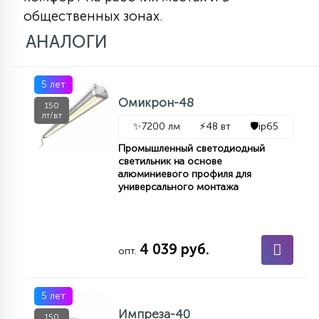
общественных зонах.
АНАЛОГИ
5 лет
Омикрон-48
150
лт/вт
✨
7200 лм
⚡
48 вт
🛡️
ip65
Промышленный светодиодный
светильник на основе
алюминиевого профиля для
универсального монтажа
4 039 руб.
опт.
5 лет
Импреза-40
150