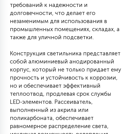
требований к надежности и
КРЕСЛА
долговечности, что делает его
незаменимым для использования в
6
МЕДИЦИНСКИЕ АППАРАТЫ
промышленных помещениях, складах, а
также для уличной подсветки.
3
ОПЕРАЦИОННЫЕ СТОЛЫ
Конструкция светильника представляет
собой алюминиевый анодированный
17
корпус, который не только придает ему
ДИНАМИЧЕСКИЙ СВЕТ
прочность и устойчивость к коррозии,
но и обеспечивает эффективный
98
теплоотвод, продлевая срок службы
СЦЕНИЧЕСКОЕ И СТУДИЙНОЕ
LED-элементов. Рассеиватель,
выполненный из акрила или
6
поликарбоната, обеспечивает
ЛАЗЕРНЫЕ СИСТЕМЫ
равномерное распределение света,