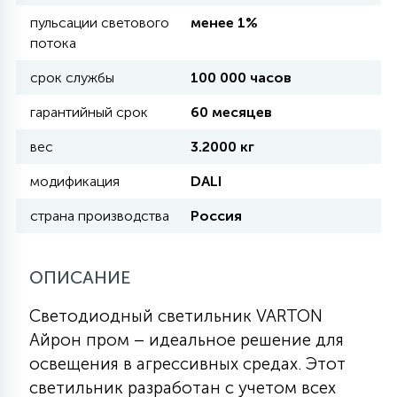
пульсации светового
менее 1%
потока
11
УЛИЧНЫЕ ЕЛИ
срок службы
100 000 часов
гарантийный срок
60 месяцев
4
ИНТЕРЬЕРНЫЕ ЕЛИ
вес
3.2000 кг
модификация
DALI
12
КОМПЛЕКТЫ ДЛЯ ЕЛЕЙ
страна производства
Россия
4
ВИДЕО ЗАНАВЕСЫ
ОПИСАНИЕ
Светодиодный светильник VARTON
524
ПРАЗДНИЧНЫЕ ФИГУРЫ-
Айрон пром – идеальное решение для
ФОНАРИКИ
освещения в агрессивных средах. Этот
светильник разработан с учетом всех
4
КОСМЕТОЛОГИЧЕСКИЕ