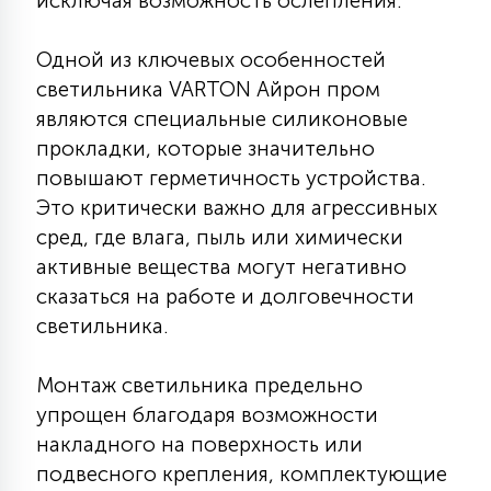
исключая возможность ослепления.
7
УПРАВЛЕНИЕ СВЕТОМ
Одной из ключевых особенностей
светильника VARTON Айрон пром
34
КОМПЛЕКТУЮЩИЕ
являются специальные силиконовые
прокладки, которые значительно
повышают герметичность устройства.
4
СТЕКЛЯННЫЕ
Это критически важно для агрессивных
сред, где влага, пыль или химически
37
активные вещества могут негативно
ПОДВЕСНЫЕ
сказаться на работе и долговечности
светильника.
12
НАПОЛЬНЫЕ
Монтаж светильника предельно
упрощен благодаря возможности
36
накладного на поверхность или
НАСТЕННЫЕ
подвесного крепления, комплектующие