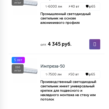
лт/вт
✨
6000 лм
⚡
40 вт
🛡️
ip65
Промышленный светодиодный
светильник на основе
алюминиевого профиля
4 345 руб.
опт.
5 лет
Импреза-50
150
лт/вт
✨
7500 лм
⚡
50 вт
🛡️
ip65
Производственный светодиодный
светильник имеет универсальный
крепеж для подвесного и
накладного монтажа на стену или
потолок