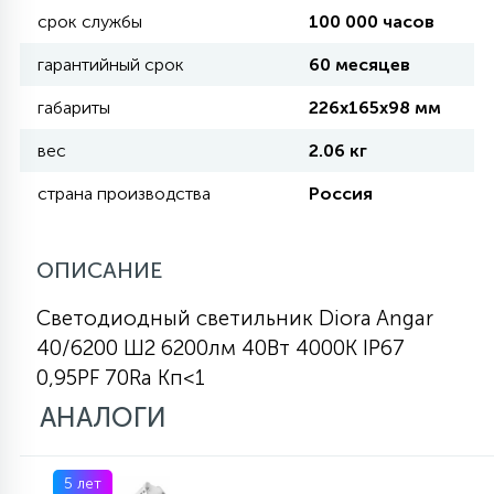
срок службы
100 000 часов
КРЕСЛА
гарантийный срок
60 месяцев
6
МЕДИЦИНСКИЕ АППАРАТЫ
габариты
226х165х98 мм
вес
2.06 кг
3
ОПЕРАЦИОННЫЕ СТОЛЫ
страна производства
Россия
17
ДИНАМИЧЕСКИЙ СВЕТ
ОПИСАНИЕ
Светодиодный светильник Diora Angar
98
40/6200 Ш2 6200лм 40Вт 4000K IP67
СЦЕНИЧЕСКОЕ И СТУДИЙНОЕ
0,95PF 70Ra Кп<1
АНАЛОГИ
6
ЛАЗЕРНЫЕ СИСТЕМЫ
5 лет