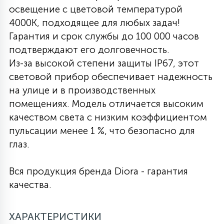
освещение с цветовой температурой
27
135
4000K, подходящее для любых задач!
13
ДЕРЕВЯННЫЕ
ЦИЛИНДРИЧЕСКИЕ
3D МОТИВЫ
СЕГМЕНТ
Гарантия и срок службы до 100 000 часов
подтверждают его долговечность.
117
568
10
144
ВОЛНИСТЫЕ
Из-за высокой степени защиты IP67, этот
ТАБЛЕТКИ
ГИРЛЯНДЫ
АКСЕССУАРЫ К LED ПАНЕЛЯМ
световой прибор обеспечивает надежность
на улице и в производственных
669
79
БРА И ЛЮСТРЫ
ШАРЫ
помещениях. Модель отличается высоким
качеством света с низким коэффициентом
пульсации менее 1 %, что безопасно для
2
САЛЮТЫ
глаз.
Вся продукция бренда Diora - гарантия
17
ДЕРЕВЬЯ
качества.
60
ХАРАКТЕРИСТИКИ
3D ФИГУРЫ ИЗ АКРИЛА