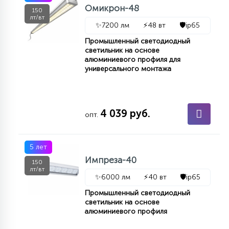
7
Омикрон-48
150
УПРАВЛЕНИЕ СВЕТОМ
лт/вт
✨
7200 лм
⚡
48 вт
🛡️
ip65
Промышленный светодиодный
34
светильник на основе
КОМПЛЕКТУЮЩИЕ
алюминиевого профиля для
универсального монтажа
4
СТЕКЛЯННЫЕ
4 039 руб.
опт.
37
ПОДВЕСНЫЕ
5 лет
Импреза-40
12
150
НАПОЛЬНЫЕ
лт/вт
✨
6000 лм
⚡
40 вт
🛡️
ip65
Промышленный светодиодный
36
светильник на основе
НАСТЕННЫЕ
алюминиевого профиля