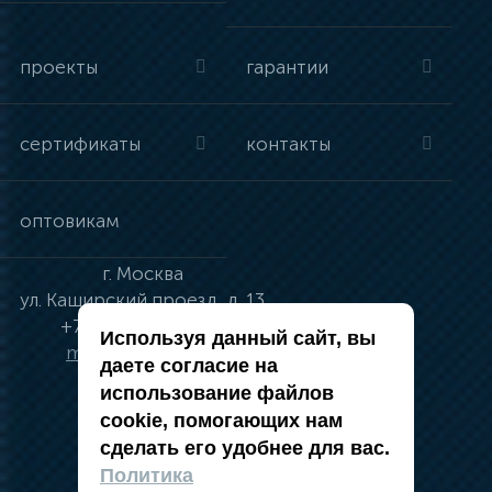
проекты
гарантии
сертификаты
контакты
оптовикам
г.
Москва
ул.
Каширский проезд, д. 13
+7 (495) 134-41-83
Используя данный сайт, вы
moskva@vincci.ru
даете согласие на
использование файлов
cookie, помогающих нам
сделать его удобнее для вас.
политика в отношении обработки
Политика
персональных данных