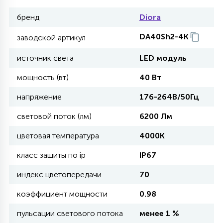
бренд
Diora
11
УЛИЧНЫЕ ЕЛИ
DA40Sh2-4K
заводской артикул
источник света
LED модуль
4
ИНТЕРЬЕРНЫЕ ЕЛИ
мощность (вт)
40 Вт
напряжение
176-264В/50Гц
12
КОМПЛЕКТЫ ДЛЯ ЕЛЕЙ
световой поток (лм)
6200 Лм
цветовая температура
4000K
4
ВИДЕО ЗАНАВЕСЫ
класс защиты по ip
IP67
индекс цветопередачи
70
524
ПРАЗДНИЧНЫЕ ФИГУРЫ-
ФОНАРИКИ
коэффициент мощности
0.98
пульсации светового потока
менее 1 %
4
КОСМЕТОЛОГИЧЕСКИЕ