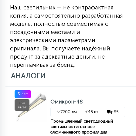
Наш светильник — не контрафактная
15
С УПРАВЛЕНИЕМ
копия, а самостоятельно разработанная
модель, полностью совместимая с
41
посадочными местами и
АКСЕССУАРЫ
электрическими параметрами
оригинала. Вы получаете надёжный
продукт за адекватные деньги, не
переплачивая за бренд.
АНАЛОГИ
5 лет
Омикрон-48
150
лт/вт
✨
7200 лм
⚡
48 вт
🛡️
ip65
Промышленный светодиодный
светильник на основе
алюминиевого профиля для