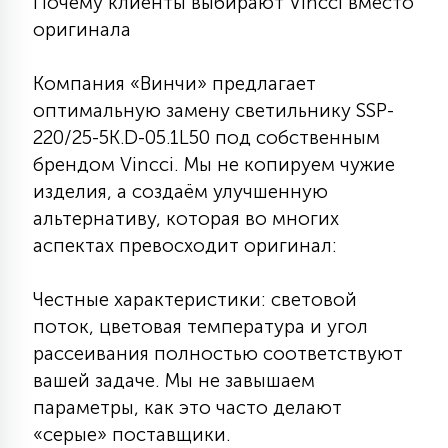
Почему клиенты выбирают Vincci вместо
КРЕСЛА
оригинала
6
Компания «Винчи» предлагает
МЕДИЦИНСКИЕ АППАРАТЫ
оптимальную замену светильнику SSP-
220/25-5K.D-05.1L50 под собственным
3
брендом Vincci. Мы не копируем чужие
ОПЕРАЦИОННЫЕ СТОЛЫ
изделия, а создаём улучшенную
альтернативу, которая во многих
17
ДИНАМИЧЕСКИЙ СВЕТ
аспектах превосходит оригинал:
Честные характеристики: световой
98
СЦЕНИЧЕСКОЕ И СТУДИЙНОЕ
поток, цветовая температура и угол
рассеивания полностью соответствуют
вашей задаче. Мы не завышаем
6
ЛАЗЕРНЫЕ СИСТЕМЫ
параметры, как это часто делают
«серые» поставщики.