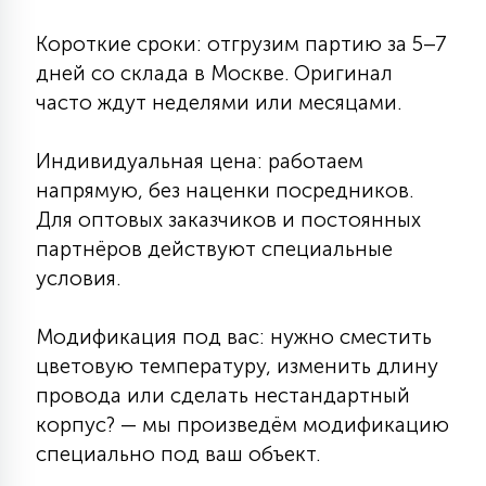
7
УПРАВЛЕНИЕ СВЕТОМ
Короткие сроки: отгрузим партию за 5–7
дней со склада в Москве. Оригинал
34
часто ждут неделями или месяцами.
КОМПЛЕКТУЮЩИЕ
Индивидуальная цена: работаем
4
напрямую, без наценки посредников.
СТЕКЛЯННЫЕ
Для оптовых заказчиков и постоянных
партнёров действуют специальные
37
ПОДВЕСНЫЕ
условия.
Модификация под вас: нужно сместить
12
НАПОЛЬНЫЕ
цветовую температуру, изменить длину
провода или сделать нестандартный
корпус? — мы произведём модификацию
36
НАСТЕННЫЕ
специально под ваш объект.