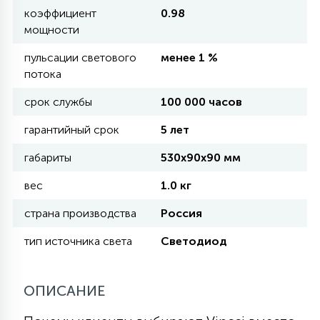
коэффициент
0.98
мощности
11
УЛИЧНЫЕ ЕЛИ
пульсации светового
менее 1 %
потока
4
ИНТЕРЬЕРНЫЕ ЕЛИ
срок службы
100 000 часов
гарантийный срок
5 лет
12
КОМПЛЕКТЫ ДЛЯ ЕЛЕЙ
габариты
530x90x90 мм
вес
1.0 кг
4
ВИДЕО ЗАНАВЕСЫ
страна производства
Россия
тип источника света
Светодиод
524
ПРАЗДНИЧНЫЕ ФИГУРЫ-
ФОНАРИКИ
ОПИСАНИЕ
4
КОСМЕТОЛОГИЧЕСКИЕ