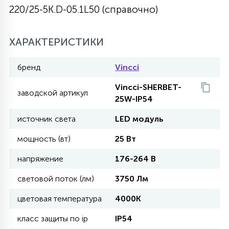
220/25-5K.D-05.1L50 (справочно)
27
135
13
ДЕРЕВЯННЫЕ
ЦИЛИНДРИЧЕСКИЕ
3D МОТИВЫ
СЕГМЕНТ
ХАРАКТЕРИСТИКИ
117
568
10
144
ВОЛНИСТЫЕ
ТАБЛЕТКИ
ГИРЛЯНДЫ
бренд
Vincci
АКСЕССУАРЫ К LED ПАНЕЛЯМ
Vincci-SHERBET-
заводской артикул
669
79
25W-IP54
БРА И ЛЮСТРЫ
ШАРЫ
источник света
LED модуль
2
мощность (вт)
25 Вт
САЛЮТЫ
напряжение
176-264 В
17
световой поток (лм)
3750 Лм
ДЕРЕВЬЯ
цветовая температура
4000К
60
класс защиты по ip
IP54
3D ФИГУРЫ ИЗ АКРИЛА