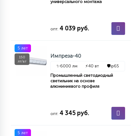
универсального монтажа
4 039 руб.
опт.
5 лет
Импреза-40
150
лт/вт
✨
6000 лм
⚡
40 вт
🛡️
ip65
Промышленный светодиодный
светильник на основе
алюминиевого профиля
4 345 руб.
опт.
5 лет