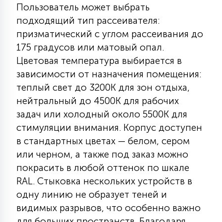
Пользователь может выбрать
КРЕСЛА
подходящий тип рассеивателя:
призматический с углом рассеивания до
6
МЕДИЦИНСКИЕ АППАРАТЫ
175 градусов или матовый опал.
Цветовая температура выбирается в
зависимости от назначения помещения:
3
ОПЕРАЦИОННЫЕ СТОЛЫ
теплый свет до 3200К для зон отдыха,
нейтральный до 4500К для рабочих
17
задач или холодный около 5500К для
ДИНАМИЧЕСКИЙ СВЕТ
стимуляции внимания. Корпус доступен
в стандартных цветах — белом, сером
98
или черном, а также под заказ можно
СЦЕНИЧЕСКОЕ И СТУДИЙНОЕ
покрасить в любой оттенок по шкале
RAL. Стыковка нескольких устройств в
6
одну линию не образует теней и
ЛАЗЕРНЫЕ СИСТЕМЫ
видимых разрывов, что особенно важно
для больших пространств. Благодаря