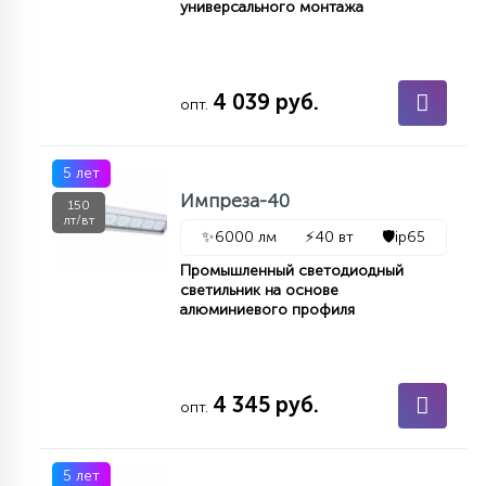
универсального монтажа
15
С УПРАВЛЕНИЕМ
4 039 руб.
опт.
41
АКСЕССУАРЫ
5 лет
Импреза-40
150
лт/вт
✨
6000 лм
⚡
40 вт
🛡️
ip65
Промышленный светодиодный
светильник на основе
алюминиевого профиля
4 345 руб.
опт.
5 лет