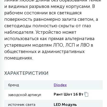
и видимых разрывов между корпусами. В
27
135
13
ДЕРЕВЯННЫЕ
ЦИЛИНДРИЧЕСКИЕ
3D МОТИВЫ
рабочем состоянии вся светящаяся
СЕГМЕНТ
поверхность равномерно залита светом, а
светодиоды полностью скрыты от глаз
117
568
10
144
ВОЛНИСТЫЕ
ТАБЛЕТКИ
ГИРЛЯНДЫ
наблюдателя. Устройство может
АКСЕССУАРЫ К LED ПАНЕЛЯМ
использоваться как прямая альтернатива
устаревшим моделям ЛПО, ЛСП и ЛВО в
669
79
БРА И ЛЮСТРЫ
ШАРЫ
общественных и административных
помещениях.
2
САЛЮТЫ
ХАРАКТЕРИСТИКИ
17
бренд
Diodex
ДЕРЕВЬЯ
Рант Шот 16 Вт
заводской артикул
60
3D ФИГУРЫ ИЗ АКРИЛА
источник света
LED Модуль