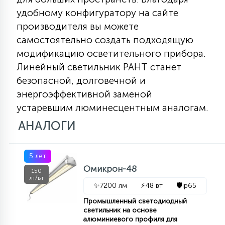
7
УПРАВЛЕНИЕ СВЕТОМ
удобному конфигуратору на сайте
производителя вы можете
самостоятельно создать подходящую
34
КОМПЛЕКТУЮЩИЕ
модификацию осветительного прибора.
Линейный светильник РАНТ станет
безопасной, долговечной и
4
СТЕКЛЯННЫЕ
энергоэффективной заменой
устаревшим люминесцентным аналогам.
37
АНАЛОГИ
ПОДВЕСНЫЕ
5 лет
12
НАПОЛЬНЫЕ
Омикрон-48
150
лт/вт
✨
7200 лм
⚡
48 вт
🛡️
ip65
36
Промышленный светодиодный
НАСТЕННЫЕ
светильник на основе
алюминиевого профиля для