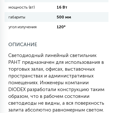
мощность (вт)
16 Вт
11
УЛИЧНЫЕ ЕЛИ
габариты
500 мм
угол излучения
120°
4
ИНТЕРЬЕРНЫЕ ЕЛИ
ОПИСАНИЕ
12
Светодиодный линейный светильник
КОМПЛЕКТЫ ДЛЯ ЕЛЕЙ
РАНТ предназначен для использования в
торговых залах, офисах, выставочных
4
ВИДЕО ЗАНАВЕСЫ
пространствах и административных
помещениях. Инженеры компании
DIODEX разработали конструкцию таким
524
ПРАЗДНИЧНЫЕ ФИГУРЫ-
образом, что в рабочем состоянии
ФОНАРИКИ
светодиоды не видны, а вся поверхность
залита абсолютно равномерным светом.
4
КОСМЕТОЛОГИЧЕСКИЕ