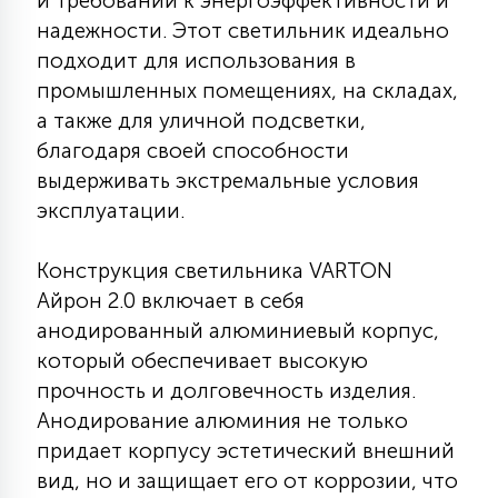
и требований к энергоэффективности и
КРЕСЛА
надежности. Этот светильник идеально
подходит для использования в
6
промышленных помещениях, на складах,
МЕДИЦИНСКИЕ АППАРАТЫ
а также для уличной подсветки,
благодаря своей способности
3
выдерживать экстремальные условия
ОПЕРАЦИОННЫЕ СТОЛЫ
эксплуатации.
17
ДИНАМИЧЕСКИЙ СВЕТ
Конструкция светильника VARTON
Айрон 2.0 включает в себя
анодированный алюминиевый корпус,
98
СЦЕНИЧЕСКОЕ И СТУДИЙНОЕ
который обеспечивает высокую
прочность и долговечность изделия.
Анодирование алюминия не только
6
ЛАЗЕРНЫЕ СИСТЕМЫ
придает корпусу эстетический внешний
вид, но и защищает его от коррозии, что