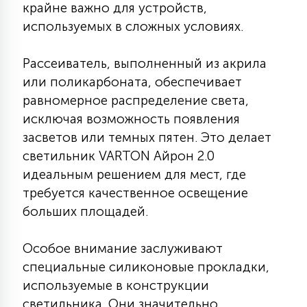
крайне важно для устройств,
7
УПРАВЛЕНИЕ СВЕТОМ
используемых в сложных условиях.
34
Рассеиватель, выполненный из акрила
КОМПЛЕКТУЮЩИЕ
или поликарбоната, обеспечивает
равномерное распределение света,
4
исключая возможность появления
СТЕКЛЯННЫЕ
засветов или темных пятен. Это делает
светильник VARTON Айрон 2.0
37
идеальным решением для мест, где
ПОДВЕСНЫЕ
требуется качественное освещение
больших площадей.
12
НАПОЛЬНЫЕ
Особое внимание заслуживают
специальные силиконовые прокладки,
36
НАСТЕННЫЕ
используемые в конструкции
светильника. Они значительно