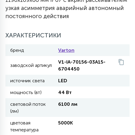
узкая асимметрия аварийный автономный
27
135
13
ДЕРЕВЯННЫЕ
ЦИЛИНДРИЧЕСКИЕ
3D МОТИВЫ
постоянного действия
СЕГМЕНТ
117
568
10
ХАРАКТЕРИСТИКИ
144
ВОЛНИСТЫЕ
ТАБЛЕТКИ
ГИРЛЯНДЫ
АКСЕССУАРЫ К LED ПАНЕЛЯМ
бренд
Varton
669
79
БРА И ЛЮСТРЫ
ШАРЫ
V1-IA-70156-03A15-
заводской артикул
6704450
источник света
LED
2
САЛЮТЫ
мощность (вт)
44 Вт
17
световой поток
6100 лм
ДЕРЕВЬЯ
(лм)
цветовая
5000K
60
температура
3D ФИГУРЫ ИЗ АКРИЛА