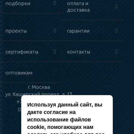
подборки
оплата и
доставка
проекты
гарантии
сертификаты
контакты
оптовикам
г.
Москва
ул.
Каширский проезд, д. 13
+7 (495) 134-41-83
Используя данный сайт, вы
moskva@vincci.ru
даете согласие на
использование файлов
cookie, помогающих нам