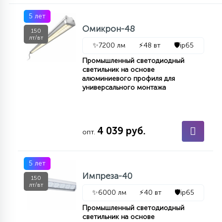
5 лет
Омикрон-48
150
лт/вт
✨
7200 лм
⚡
48 вт
🛡️
ip65
Промышленный светодиодный
светильник на основе
алюминиевого профиля для
универсального монтажа
4 039 руб.
опт.
5 лет
Импреза-40
150
лт/вт
✨
6000 лм
⚡
40 вт
🛡️
ip65
Промышленный светодиодный
светильник на основе