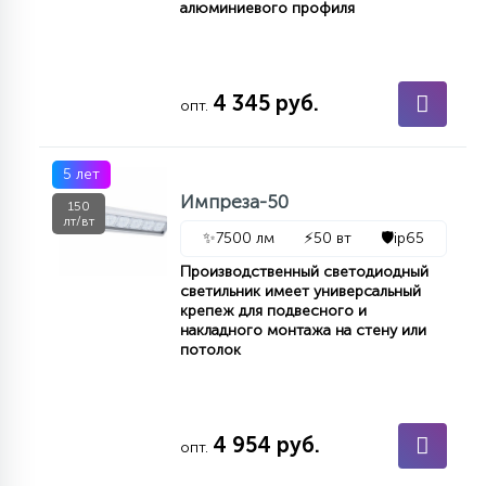
алюминиевого профиля
4 345 руб.
опт.
5 лет
Импреза-50
150
лт/вт
✨
7500 лм
⚡
50 вт
🛡️
ip65
Производственный светодиодный
светильник имеет универсальный
крепеж для подвесного и
накладного монтажа на стену или
потолок
4 954 руб.
опт.