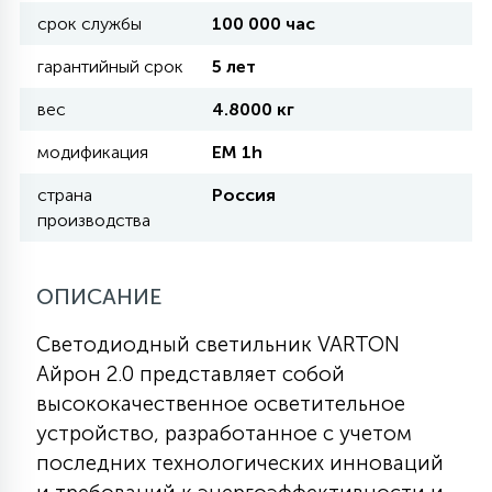
срок службы
100 000 час
11
гарантийный срок
5 лет
УЛИЧНЫЕ ЕЛИ
вес
4.8000 кг
4
модификация
EM 1h
ИНТЕРЬЕРНЫЕ ЕЛИ
страна
Россия
производства
12
КОМПЛЕКТЫ ДЛЯ ЕЛЕЙ
ОПИСАНИЕ
4
ВИДЕО ЗАНАВЕСЫ
Светодиодный светильник VARTON
Айрон 2.0 представляет собой
524
ПРАЗДНИЧНЫЕ ФИГУРЫ-
высококачественное осветительное
ФОНАРИКИ
устройство, разработанное с учетом
последних технологических инноваций
4
КОСМЕТОЛОГИЧЕСКИЕ