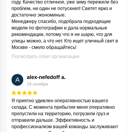
году. Качество отличное, уже зиму пережили без
15
проблем, ни один не потускнел! Светят ярко и
С УПРАВЛЕНИЕМ
достаточно экономиные.
Менеджеру спасибо, подобрала подходящие
модели по фотографии и дала нормальные
41
АКСЕССУАРЫ
рекомендации, потому что я не шарю, что для
улицы можно, а что нет. Кто ищет уличный свет в
Москве - смело обращайтесь!
Посмотреть ответ организации
alex-nefedoff a.
A
19 октября
Я приятно удивлен оперативностью вашего
склада. С момента прибытия меня оперативно
пропустили на территорию, погрузили груз и
отправили дальше. Эффективность и
профессионализм вашей команды заслуживают