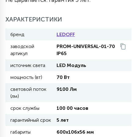
27
135
13
ДЕРЕВЯННЫЕ
ЦИЛИНДРИЧЕСКИЕ
3D МОТИВЫ
СЕГМЕНТ
ХАРАКТЕРИСТИКИ
117
бренд
LEDOFF
568
10
144
ВОЛНИСТЫЕ
ТАБЛЕТКИ
ГИРЛЯНДЫ
АКСЕССУАРЫ К LED ПАНЕЛЯМ
заводской
PROM-UNIVERSAL-01-70
артикул
IP65
669
79
БРА И ЛЮСТРЫ
ШАРЫ
источник света
LED Модуль
мощность (вт)
70 Вт
2
САЛЮТЫ
световой поток
9100 Лм
(лм)
17
срок службы
100 00 часов
ДЕРЕВЬЯ
гарантийный срок
5 лет
60
габариты
600х106х56 мм
3D ФИГУРЫ ИЗ АКРИЛА