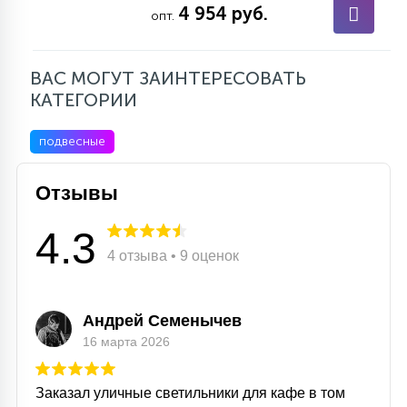
7
4 954 руб.
опт.
УПРАВЛЕНИЕ СВЕТОМ
ВАС МОГУТ ЗАИНТЕРЕСОВАТЬ
34
КОМПЛЕКТУЮЩИЕ
КАТЕГОРИИ
подвесные
4
СТЕКЛЯННЫЕ
Отзывы
37
ПОДВЕСНЫЕ
4.3
4 отзыва • 9 оценок
12
НАПОЛЬНЫЕ
Андрей Семенычев
16 марта 2026
36
НАСТЕННЫЕ
Заказал уличные светильники для кафе в том