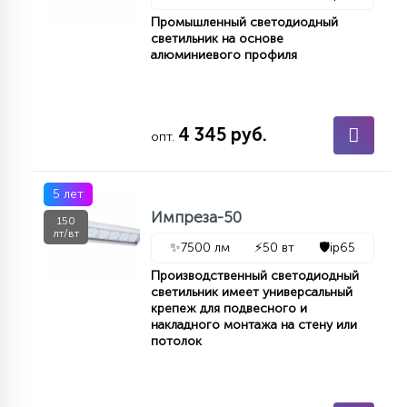
КРЕСЛА
Промышленный светодиодный
светильник на основе
алюминиевого профиля
6
МЕДИЦИНСКИЕ АППАРАТЫ
4 345 руб.
3
опт.
ОПЕРАЦИОННЫЕ СТОЛЫ
5 лет
17
Импреза-50
ДИНАМИЧЕСКИЙ СВЕТ
150
лт/вт
✨
7500 лм
⚡
50 вт
🛡️
ip65
98
Производственный светодиодный
СЦЕНИЧЕСКОЕ И СТУДИЙНОЕ
светильник имеет универсальный
крепеж для подвесного и
накладного монтажа на стену или
потолок
6
ЛАЗЕРНЫЕ СИСТЕМЫ