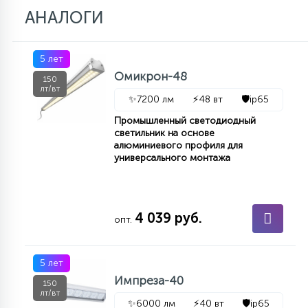
АНАЛОГИ
11
УЛИЧНЫЕ ЕЛИ
5 лет
Омикрон-48
150
4
лт/вт
ИНТЕРЬЕРНЫЕ ЕЛИ
✨
7200 лм
⚡
48 вт
🛡️
ip65
Промышленный светодиодный
светильник на основе
12
алюминиевого профиля для
КОМПЛЕКТЫ ДЛЯ ЕЛЕЙ
универсального монтажа
4
ВИДЕО ЗАНАВЕСЫ
4 039 руб.
опт.
524
ПРАЗДНИЧНЫЕ ФИГУРЫ-
5 лет
ФОНАРИКИ
Импреза-40
150
лт/вт
4
КОСМЕТОЛОГИЧЕСКИЕ
✨
6000 лм
⚡
40 вт
🛡️
ip65