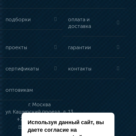
подборки
оплата и
доставка
проекты
гарантии
сертификаты
контакты
оптовикам
г.
Москва
ул.
Каширский проезд, д. 13
+7 (495) 134-41-83
Используя данный сайт, вы
moskva@vincci.ru
даете согласие на