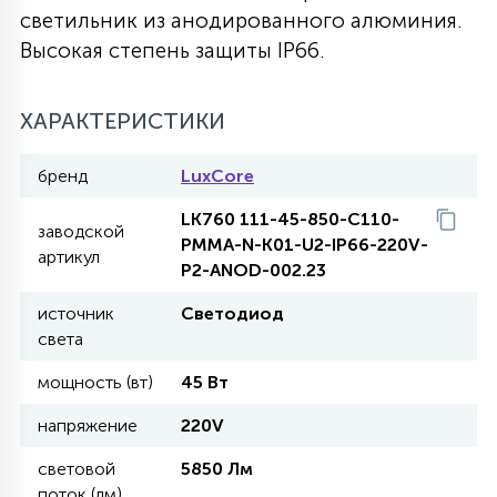
светильник из анодированного алюминия.
27
135
Высокая степень защиты IP66.
13
ДЕРЕВЯННЫЕ
ЦИЛИНДРИЧЕСКИЕ
3D МОТИВЫ
СЕГМЕНТ
ХАРАКТЕРИСТИКИ
117
568
10
144
ВОЛНИСТЫЕ
ТАБЛЕТКИ
ГИРЛЯНДЫ
АКСЕССУАРЫ К LED ПАНЕЛЯМ
бренд
LuxCore
669
79
LK760 111-45-850-C110-
БРА И ЛЮСТРЫ
ШАРЫ
заводской
PMMA-N-K01-U2-IP66-220V-
артикул
P2-ANOD-002.23
2
САЛЮТЫ
источник
Светодиод
света
мощность (вт)
45 Вт
17
ДЕРЕВЬЯ
напряжение
220V
60
световой
5850 Лм
3D ФИГУРЫ ИЗ АКРИЛА
поток (лм)