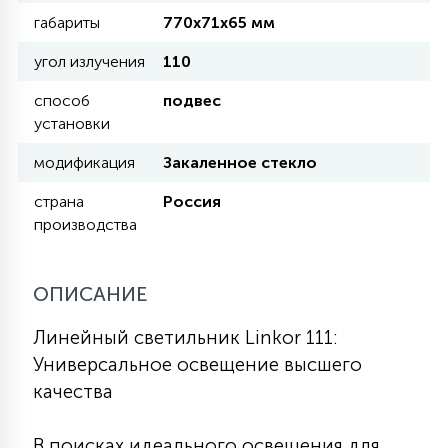
КРЕСЛА
габариты
770х71х65 мм
угол излучения
110
6
МЕДИЦИНСКИЕ АППАРАТЫ
способ
подвес
установки
3
модификация
Закаленное стекло
ОПЕРАЦИОННЫЕ СТОЛЫ
страна
Россия
производства
17
ДИНАМИЧЕСКИЙ СВЕТ
ОПИСАНИЕ
98
СЦЕНИЧЕСКОЕ И СТУДИЙНОЕ
Линейный светильник Linkor 111:
Универсальное освещение высшего
6
качества
ЛАЗЕРНЫЕ СИСТЕМЫ
В поисках идеального освещения для