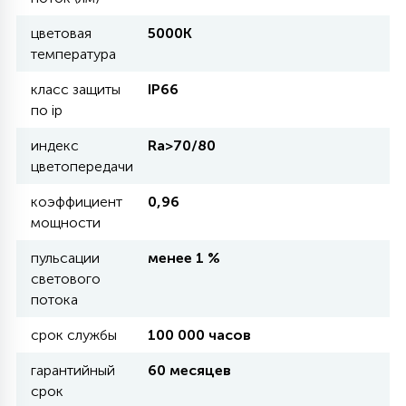
цветовая
5000К
11
температура
УЛИЧНЫЕ ЕЛИ
класс защиты
IP66
по ip
4
ИНТЕРЬЕРНЫЕ ЕЛИ
индекс
Ra>70/80
цветопередачи
12
КОМПЛЕКТЫ ДЛЯ ЕЛЕЙ
коэффициент
0,96
мощности
4
пульсации
менее 1 %
ВИДЕО ЗАНАВЕСЫ
светового
потока
524
ПРАЗДНИЧНЫЕ ФИГУРЫ-
срок службы
100 000 часов
ФОНАРИКИ
гарантийный
60 месяцев
срок
4
КОСМЕТОЛОГИЧЕСКИЕ