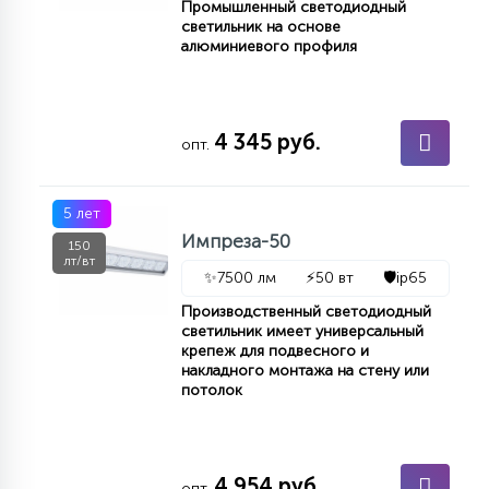
Промышленный светодиодный
светильник на основе
алюминиевого профиля
4 345 руб.
опт.
5 лет
Импреза-50
150
лт/вт
✨
7500 лм
⚡
50 вт
🛡️
ip65
Производственный светодиодный
светильник имеет универсальный
крепеж для подвесного и
накладного монтажа на стену или
потолок
4 954 руб.
опт.