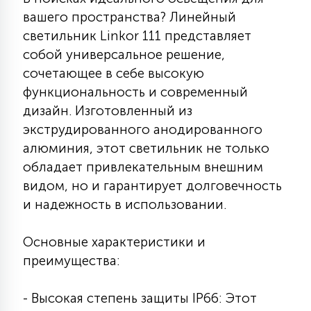
7
вашего пространства? Линейный
УПРАВЛЕНИЕ СВЕТОМ
светильник Linkor 111 представляет
собой универсальное решение,
34
КОМПЛЕКТУЮЩИЕ
сочетающее в себе высокую
функциональность и современный
дизайн. Изготовленный из
4
СТЕКЛЯННЫЕ
экструдированного анодированного
алюминия, этот светильник не только
обладает привлекательным внешним
37
ПОДВЕСНЫЕ
видом, но и гарантирует долговечность
и надежность в использовании.
12
НАПОЛЬНЫЕ
Основные характеристики и
преимущества:
36
НАСТЕННЫЕ
- Высокая степень защиты IP66: Этот