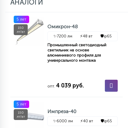
АНАЛОГИ
5 лет
Омикрон-48
150
лт/вт
✨
7200 лм
⚡
48 вт
🛡️
ip65
Промышленный светодиодный
светильник на основе
алюминиевого профиля для
универсального монтажа
4 039 руб.
опт.
5 лет
Импреза-40
150
лт/вт
✨
6000 лм
⚡
40 вт
🛡️
ip65