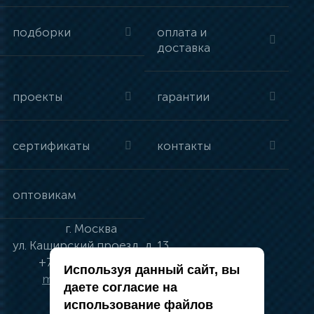
подборки
оплата и
доставка
проекты
гарантии
сертификаты
контакты
оптовикам
г.
Москва
ул.
Каширский проезд, д. 13
+7 (495) 134-41-83
Используя данный сайт, вы
moskva@vincci.ru
даете согласие на
использование файлов