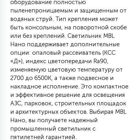
оборудование полностью
7
УПРАВЛЕНИЕ СВЕТОМ
пыленепроницаемым и защищенным от
водяных струй. Тип крепления может
быть консольным, на поворотной скобе
34
КОМПЛЕКТУЮЩИЕ
или без креплений. Светильник MBL
Нано поддерживает дополнительные
4
опции: опаловый рассеиватель (КСС
СТЕКЛЯННЫЕ
«Д»), индекс цветопередачи Ra90,
изменяемую цветовую температуру от
37
2700 до 6500К, а также подвесное и
ПОДВЕСНЫЕ
накладное исполнение. Это компактное
и эффективное решение для освещения
12
АЗС, парковок, строительных площадок
НАПОЛЬНЫЕ
и архитектурных объектов. Выбирая MBL
Нано, вы получаете надежный
36
НАСТЕННЫЕ
промышленный светильник с
пятилетней гарантией.