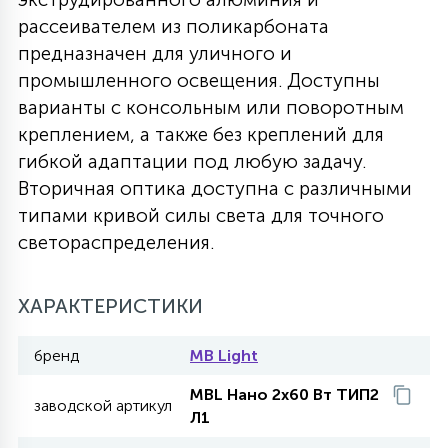
рассеивателем из поликарбоната
27
135
13
ДЕРЕВЯННЫЕ
ЦИЛИНДРИЧЕСКИЕ
3D МОТИВЫ
предназначен для уличного и
СЕГМЕНТ
промышленного освещения. Доступны
варианты с консольным или поворотным
117
568
10
144
ВОЛНИСТЫЕ
ТАБЛЕТКИ
ГИРЛЯНДЫ
креплением, а также без креплений для
АКСЕССУАРЫ К LED ПАНЕЛЯМ
гибкой адаптации под любую задачу.
Вторичная оптика доступна с различными
669
79
БРА И ЛЮСТРЫ
ШАРЫ
типами кривой силы света для точного
светораспределения.
2
САЛЮТЫ
ХАРАКТЕРИСТИКИ
17
бренд
MB Light
ДЕРЕВЬЯ
MBL Нано 2х60 Вт ТИП2
заводской артикул
Л1
60
3D ФИГУРЫ ИЗ АКРИЛА