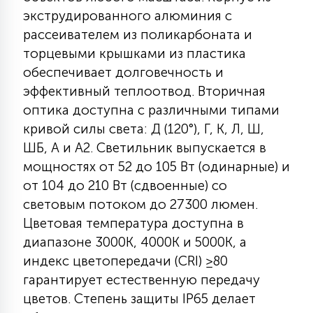
экструдированного алюминия с
КРЕСЛА
рассеивателем из поликарбоната и
6
торцевыми крышками из пластика
МЕДИЦИНСКИЕ АППАРАТЫ
обеспечивает долговечность и
эффективный теплоотвод. Вторичная
3
оптика доступна с различными типами
ОПЕРАЦИОННЫЕ СТОЛЫ
кривой силы света: Д (120°), Г, К, Л, Ш,
ШБ, А и А2. Светильник выпускается в
17
мощностях от 52 до 105 Вт (одинарные) и
ДИНАМИЧЕСКИЙ СВЕТ
от 104 до 210 Вт (сдвоенные) со
световым потоком до 27300 люмен.
98
СЦЕНИЧЕСКОЕ И СТУДИЙНОЕ
Цветовая температура доступна в
диапазоне 3000К, 4000К и 5000К, а
индекс цветопередачи (CRI) ≥80
6
ЛАЗЕРНЫЕ СИСТЕМЫ
гарантирует естественную передачу
цветов. Степень защиты IP65 делает