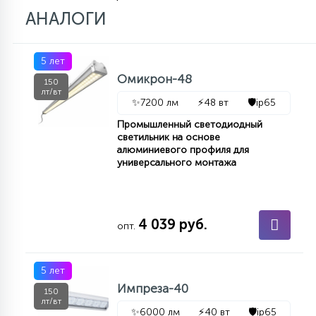
АНАЛОГИ
15
С УПРАВЛЕНИЕМ
5 лет
41
Омикрон-48
АКСЕССУАРЫ
150
лт/вт
✨
7200 лм
⚡
48 вт
🛡️
ip65
Промышленный светодиодный
светильник на основе
алюминиевого профиля для
универсального монтажа
4 039 руб.
опт.
5 лет
Импреза-40
150
лт/вт
✨
6000 лм
⚡
40 вт
🛡️
ip65