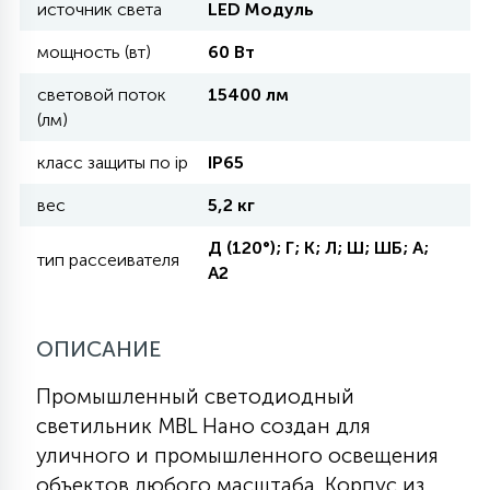
источник света
LED Модуль
мощность (вт)
60 Вт
11
УЛИЧНЫЕ ЕЛИ
световой поток
15400 лм
(лм)
4
ИНТЕРЬЕРНЫЕ ЕЛИ
класс защиты по ip
IP65
вес
5,2 кг
12
КОМПЛЕКТЫ ДЛЯ ЕЛЕЙ
Д (120°); Г; К; Л; Ш; ШБ; А;
тип рассеивателя
А2
4
ВИДЕО ЗАНАВЕСЫ
ОПИСАНИЕ
524
Промышленный светодиодный
ПРАЗДНИЧНЫЕ ФИГУРЫ-
светильник MBL Нано создан для
ФОНАРИКИ
уличного и промышленного освещения
4
объектов любого масштаба. Корпус из
КОСМЕТОЛОГИЧЕСКИЕ