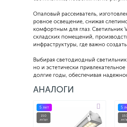
Опаловый рассеиватель, изготовле
ровное освещение, снижая слепимос
комфортным для глаз. Светильник 
складских помещений, производст
инфраструктуры, где важно создат
Выбирая светодиодный светильник 
но и эстетически привлекательное
долгие годы, обеспечивая надежно
АНАЛОГИ
5 лет
5 л
150
15
лт/вт
лт/