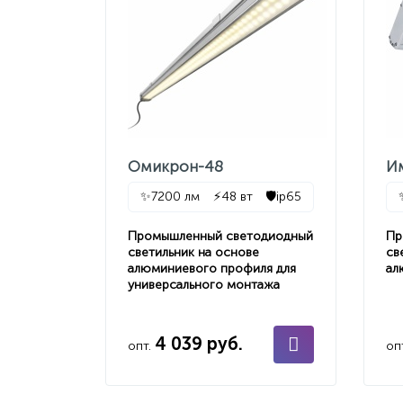
Омикрон-48
И
✨
7200 лм
⚡
48 вт
🛡️
ip65
Промышленный светодиодный
Пр
светильник на основе
св
алюминиевого профиля для
ал
универсального монтажа
4 039 руб.
опт.
оп