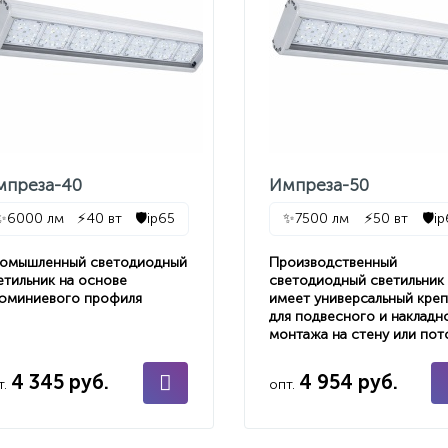
мпреза-40
Импреза-50
✨
6000 лм
⚡
40 вт
🛡️
ip65
✨
7500 лм
⚡
50 вт
🛡️
i
омышленный светодиодный
Производственный
етильник на основе
светодиодный светильник
юминиевого профиля
имеет универсальный кре
для подвесного и накладн
монтажа на стену или пот
4 345 руб.
4 954 руб.
т.
опт.