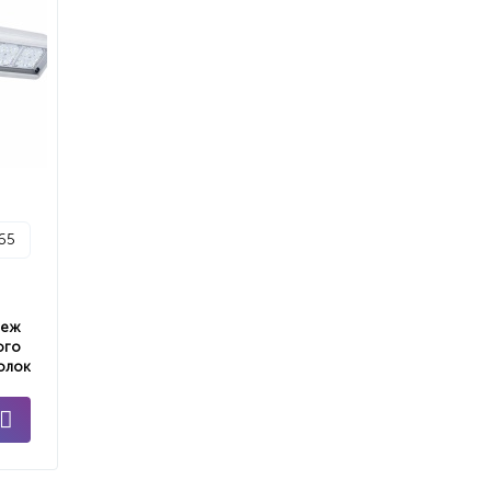
p65
пеж
ого
олок