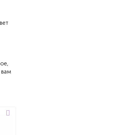
вет
ое,
 вам