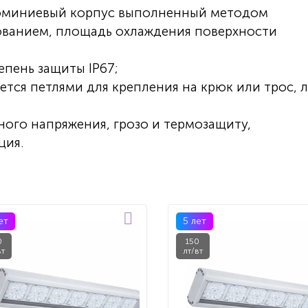
люминиевый корпус выполненный методом
ванием, площадь охлаждения поверхности
епень защиты IP67;
ется петлями для крепления на крюк или трос, 
ного напряжения, грозо и термозащиту,
ция.
ет
5 лет
0
150
вт
лт/вт