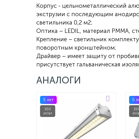
Корпус - цельнометаллический а
экструзии с последующим анодиро
светильника 0,2 м2;
Оптика – LEDIL, материал PMMA, ст
Крепление – светильник комплекту
поворотным кронштейном;
Драйвер – имеет защиту от пробив
присутствует гальваническая изоля
АНАЛОГИ
5 лет
5 л
150
15
лт/вт
лт/