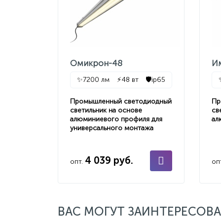
Омикрон-48
И
✨
7200 лм
⚡
48 вт
🛡️
ip65
Промышленный светодиодный
Пр
светильник на основе
св
алюминиевого профиля для
ал
универсального монтажа
4 039 руб.
опт.
оп
ВАС МОГУТ ЗАИНТЕРЕСОВА