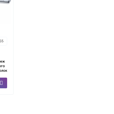
p65
пеж
ого
олок