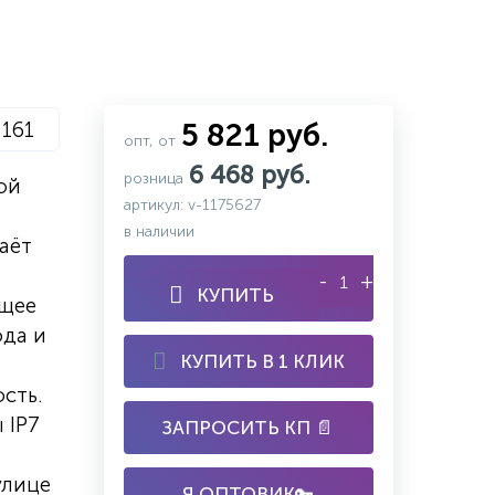
 161
5 821 руб.
опт, от
6 468 руб.
розница
ой
артикул: v-1175627
в наличии
аёт
-
+
КУПИТЬ
ящее
ода и
КУПИТЬ В 1 КЛИК
сть.
 IP7
ЗАПРОСИТЬ КП 📄
улице
Я ОПТОВИК🔑