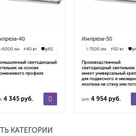
мпреза-40
Импреза-50
✨
6000 лм
⚡
40 вт
🛡️
ip65
✨
7500 лм
⚡
50 вт
🛡️
i
омышленный светодиодный
Производственный
етильник на основе
светодиодный светильник
юминиевого профиля
имеет универсальный кре
для подвесного и накладн
монтажа на стену или пот
4 345 руб.
4 954 руб.
т.
опт.
ТЬ КАТЕГОРИИ