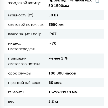
ПромЛед Т-Линия v2.0
заводской артикул
50 1500мм
11
мощность (вт)
50 Вт
УЛИЧНЫЕ ЕЛИ
световой поток (лм)
8550 лм
4
класс защиты по ip
IP67
ИНТЕРЬЕРНЫЕ ЕЛИ
индекс
≥ 70
цветопередачи
12
КОМПЛЕКТЫ ДЛЯ ЕЛЕЙ
пульсации
менее 1 %
светового потока
4
ВИДЕО ЗАНАВЕСЫ
срок службы
100 000 часов
гарантийный срок
60 мес.
524
ПРАЗДНИЧНЫЕ ФИГУРЫ-
габариты
1529х89х78 мм
ФОНАРИКИ
вес
3.2 кг
4
КОСМЕТОЛОГИЧЕСКИЕ