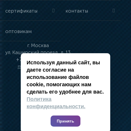
сертификаты
контакты
оптовикам
г.
Москва
ул.
Каширский проезд, д. 13
+7 (495) 134-41-83
Используя данный сайт, вы
moskva@vincci.ru
даете согласие на
использование файлов
cookie, помогающих нам
сделать его удобнее для вас.
политика в отношении обработки
Политика
персональных данных
конфиденциальности.
публичная оферта
карта сайта
Принять
2019 — 2026 @ Компания Vincci