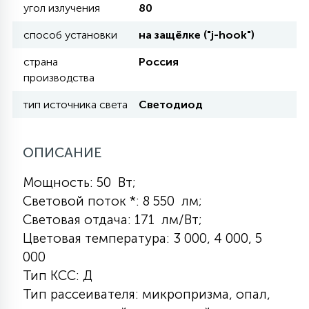
угол излучения
80
КРЕСЛА
способ установки
на защёлке ("j-hook")
6
МЕДИЦИНСКИЕ АППАРАТЫ
страна
Россия
производства
3
тип источника света
Светодиод
ОПЕРАЦИОННЫЕ СТОЛЫ
ОПИСАНИЕ
17
ДИНАМИЧЕСКИЙ СВЕТ
Мощность: 50 Вт;
Световой поток *: 8 550 лм;
98
Световая отдача: 171 лм/Вт;
СЦЕНИЧЕСКОЕ И СТУДИЙНОЕ
Цветовая температура: 3 000, 4 000, 5
000
6
ЛАЗЕРНЫЕ СИСТЕМЫ
Тип КСС: Д
Тип рассеивателя: микропризма, опал,