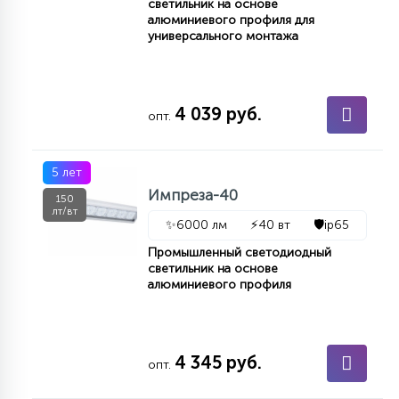
светильник на основе
алюминиевого профиля для
15
С УПРАВЛЕНИЕМ
универсального монтажа
41
АКСЕССУАРЫ
4 039 руб.
опт.
5 лет
Импреза-40
150
лт/вт
✨
6000 лм
⚡
40 вт
🛡️
ip65
Промышленный светодиодный
светильник на основе
алюминиевого профиля
4 345 руб.
опт.