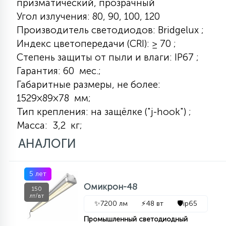
призматический, прозрачный
7
УПРАВЛЕНИЕ СВЕТОМ
Угол излучения: 80, 90, 100, 120
Производитель светодиодов: Bridgelux ;
Индекс цветопередачи (CRI): ≥ 70 ;
34
КОМПЛЕКТУЮЩИЕ
Степень защиты от пыли и влаги: IP67 ;
Гарантия: 60 мес.;
4
Габаритные размеры, не более:
СТЕКЛЯННЫЕ
1529×89×78 мм;
Тип крепления: на защёлке ("j-hook") ;
37
Масса: 3,2 кг;
ПОДВЕСНЫЕ
АНАЛОГИ
12
НАПОЛЬНЫЕ
5 лет
Омикрон-48
150
лт/вт
36
✨
7200 лм
⚡
48 вт
🛡️
ip65
НАСТЕННЫЕ
Промышленный светодиодный