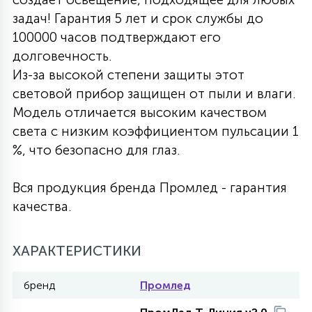
задач! Гарантия 5 лет и срок службы до
27
135
13
ДЕРЕВЯННЫЕ
ЦИЛИНДРИЧЕСКИЕ
3D МОТИВЫ
100000 часов подтверждают его
СЕГМЕНТ
долговечность.
Из-за высокой степени защиты этот
117
568
10
144
ВОЛНИСТЫЕ
ТАБЛЕТКИ
ГИРЛЯНДЫ
световой прибор защищен от пыли и влаги.
АКСЕССУАРЫ К LED ПАНЕЛЯМ
Модель отличается высоким качеством
света с низким коэффициентом пульсации 1
669
79
БРА И ЛЮСТРЫ
ШАРЫ
%, что безопасно для глаз.
Вся продукция бренда Промлед - гарантия
2
САЛЮТЫ
качества.
17
ХАРАКТЕРИСТИКИ
ДЕРЕВЬЯ
бренд
Промлед
60
3D ФИГУРЫ ИЗ АКРИЛА