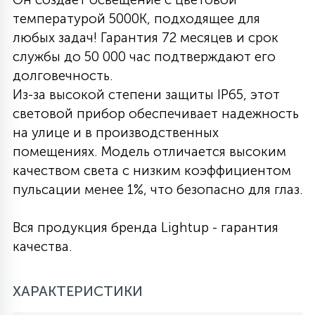
температурой 5000К, подходящее для
27
135
13
ДЕРЕВЯННЫЕ
ЦИЛИНДРИЧЕСКИЕ
3D МОТИВЫ
любых задач! Гарантия 72 месяцев и срок
СЕГМЕНТ
службы до 50 000 час подтверждают его
долговечность.
117
568
10
144
ВОЛНИСТЫЕ
ТАБЛЕТКИ
ГИРЛЯНДЫ
Из-за высокой степени защиты IP65, этот
АКСЕССУАРЫ К LED ПАНЕЛЯМ
световой прибор обеспечивает надежность
на улице и в производственных
669
79
БРА И ЛЮСТРЫ
ШАРЫ
помещениях. Модель отличается высоким
качеством света с низким коэффициентом
пульсации менее 1%, что безопасно для глаз.
2
САЛЮТЫ
Вся продукция бренда Lightup - гарантия
17
качества.
ДЕРЕВЬЯ
ХАРАКТЕРИСТИКИ
60
3D ФИГУРЫ ИЗ АКРИЛА