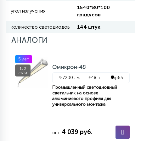
КРЕСЛА
1540*80*100
угол излучения
градусов
6
количество светодиодов
144 штук
МЕДИЦИНСКИЕ АППАРАТЫ
АНАЛОГИ
3
ОПЕРАЦИОННЫЕ СТОЛЫ
5 лет
Омикрон-48
150
17
лт/вт
ДИНАМИЧЕСКИЙ СВЕТ
✨
7200 лм
⚡
48 вт
🛡️
ip65
Промышленный светодиодный
светильник на основе
98
алюминиевого профиля для
СЦЕНИЧЕСКОЕ И СТУДИЙНОЕ
универсального монтажа
6
ЛАЗЕРНЫЕ СИСТЕМЫ
4 039 руб.
опт.