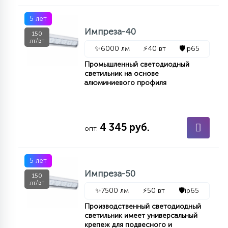
7
УПРАВЛЕНИЕ СВЕТОМ
5 лет
Импреза-40
150
лт/вт
34
✨
6000 лм
⚡
40 вт
🛡️
ip65
КОМПЛЕКТУЮЩИЕ
Промышленный светодиодный
светильник на основе
алюминиевого профиля
4
СТЕКЛЯННЫЕ
37
4 345 руб.
опт.
ПОДВЕСНЫЕ
5 лет
12
НАПОЛЬНЫЕ
Импреза-50
150
лт/вт
✨
7500 лм
⚡
50 вт
🛡️
ip65
36
Производственный светодиодный
НАСТЕННЫЕ
светильник имеет универсальный
крепеж для подвесного и