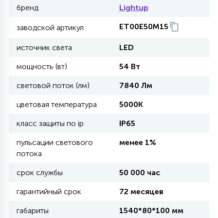
бренд
Lightup
11
ET00E50M15
заводской артикул
УЛИЧНЫЕ ЕЛИ
источник света
LED
4
мощность (вт)
54 Вт
ИНТЕРЬЕРНЫЕ ЕЛИ
световой поток (лм)
7840 Лм
12
цветовая температура
5000К
КОМПЛЕКТЫ ДЛЯ ЕЛЕЙ
класс защиты по ip
IP65
4
пульсации светового
менее 1%
ВИДЕО ЗАНАВЕСЫ
потока
срок службы
50 000 час
524
ПРАЗДНИЧНЫЕ ФИГУРЫ-
ФОНАРИКИ
гарантийный срок
72 месяцев
габариты
1540*80*100 мм
4
КОСМЕТОЛОГИЧЕСКИЕ