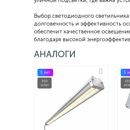
уличной подсветки, где важна уст
Выбор светодиодного светильника 
долговечность и эффективность ос
обеспечит качественное освещение
благодаря высокой энергоэффекти
АНАЛОГИ
5 лет
5 л
150
15
лт/вт
лт/