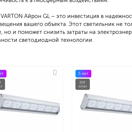
ойчивость к атмосферным воздействиям.
VARTON Айрон GL – это инвестиция в надежнос
вещения вашего объекта. Этот светильник не то
, но и поможет снизить затраты на электроэне
вности светодиодной технологии.
ет
5 лет
0
150
вт
лт/вт