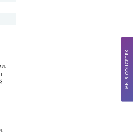
МЫ В СОЦСЕТЯХ
ки,
ит
й
и.