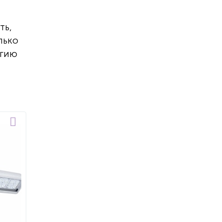
ть,
лько
ргию