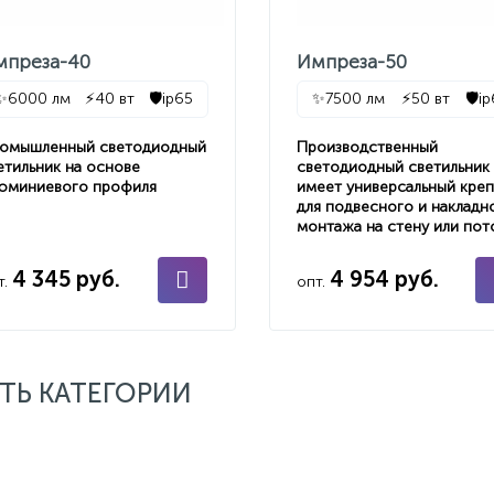
мпреза-40
Импреза-50
✨
6000 лм
⚡
40 вт
🛡️
ip65
✨
7500 лм
⚡
50 вт
🛡️
i
омышленный светодиодный
Производственный
етильник на основе
светодиодный светильник
юминиевого профиля
имеет универсальный кре
для подвесного и накладн
монтажа на стену или пот
4 345 руб.
4 954 руб.
т.
опт.
ТЬ КАТЕГОРИИ