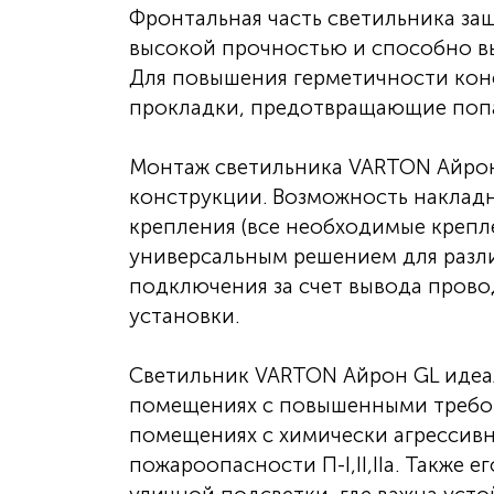
Фронтальная часть светильника за
высокой прочностью и способно вы
Для повышения герметичности кон
прокладки, предотвращающие попад
Монтаж светильника VARTON Айрон
конструкции. Возможность наклад
крепления (все необходимые крепле
универсальным решением для разли
подключения за счет вывода прово
установки.
Светильник VARTON Айрон GL идеа
помещениях с повышенными требов
помещениях с химически агрессив
пожароопасности П-I,II,IIа. Также