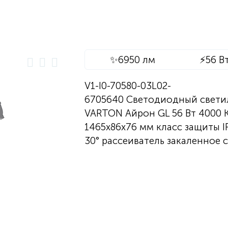
✨
6950 лм
⚡
56 В
V1-I0-70580-03L02-
6705640 Светодиодный свети
VARTON Айрон GL 56 Вт 4000 
1465х86х76 мм класс защиты I
30° рассеиватель закаленное 